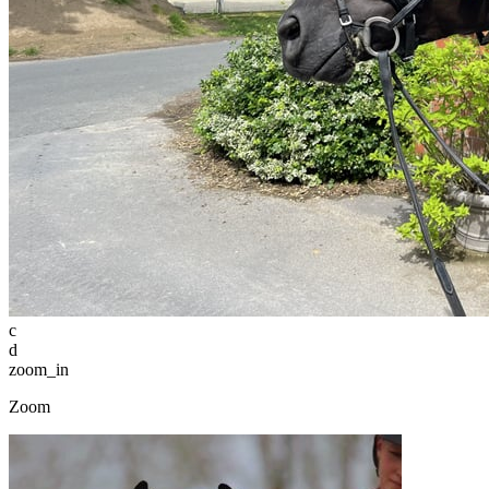
c
d
zoom_in
Zoom