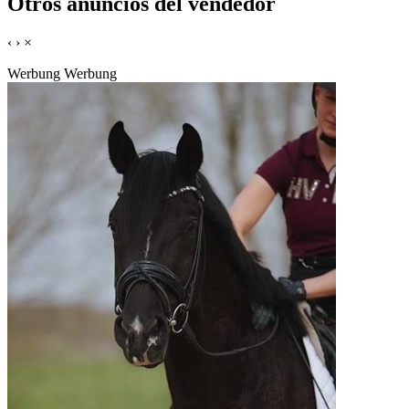
Otros anuncios del vendedor
‹
›
×
Werbung
Werbung