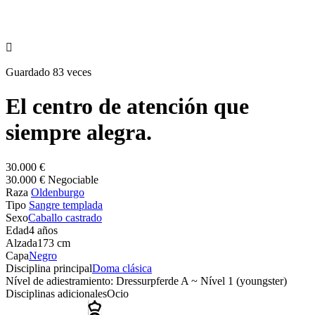

Guardado 83 veces
El centro de atención que
siempre alegra.
30.000 €
30.000 € Negociable
Raza
Oldenburgo
Tipo
Sangre templada
Sexo
Caballo castrado
Edad
4 años
Alzada
173 cm
Capa
Negro
Disciplina principal
Doma clásica
Nível de adiestramiento: Dressurpferde A ~ Nível 1 (youngster)
Disciplinas adicionales
Ocio