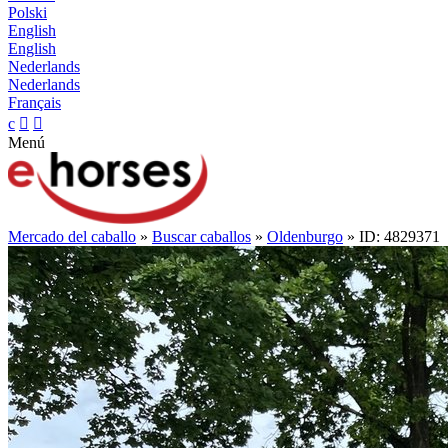
Polski
English
English
Nederlands
Nederlands
Français
c


Menú
Mercado del caballo
»
Buscar caballos
»
Oldenburgo
» ID: 4829371