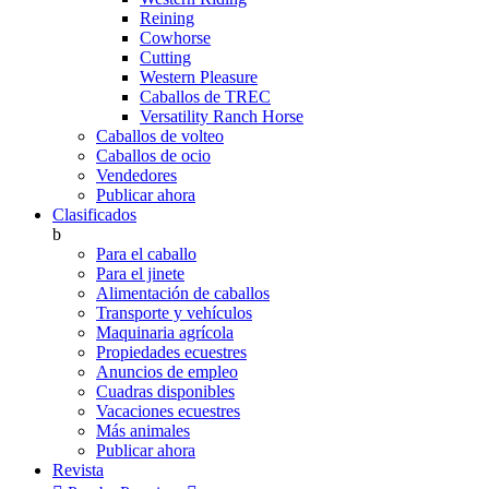
Reining
Cowhorse
Cutting
Western Pleasure
Caballos de TREC
Versatility Ranch Horse
Caballos de volteo
Caballos de ocio
Vendedores
Publicar ahora
Clasificados
b
Para el caballo
Para el jinete
Alimentación de caballos
Transporte y vehículos
Maquinaria agrícola
Propiedades ecuestres
Anuncios de empleo
Cuadras disponibles
Vacaciones ecuestres
Más animales
Publicar ahora
Revista