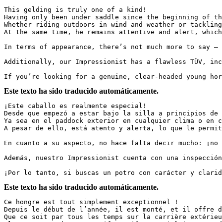
This gelding is truly one of a kind!  

Having only been under saddle since the beginning of th
Whether riding outdoors in wind and weather or tackling
At the same time, he remains attentive and alert, which 
In terms of appearance, there’s not much more to say – 
Additionally, our Impressionist has a flawless TÜV, incl
If you’re looking for a genuine, clear-headed young ho
Este texto ha sido traducido automáticamente.
¡Este caballo es realmente especial!  

Desde que empezó a estar bajo la silla a principios de 
Ya sea en el paddock exterior en cualquier clima o en c
A pesar de ello, está atento y alerta, lo que le permite
En cuanto a su aspecto, no hace falta decir mucho: ¡no 
Además, nuestro Impressionist cuenta con una inspección 
¡Por lo tanto, si buscas un potro con carácter y clarid
Este texto ha sido traducido automáticamente.
Ce hongre est tout simplement exceptionnel !  

Depuis le début de l’année, il est monté, et il offre d
Que ce soit par tous les temps sur la carrière extérieu