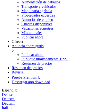
Alimentación de caballos
Transporte y vehículos
Maquinaria agrícola
Propiedades ecuestres
Anuncios de empleo
Cuadras disponibles
Vacaciones ecuestres
Más animales
Publicar ahora
Ofrecer
Anuncia ahora gratis
b
Publicar ahora
Publique ilimitadamente
Tipp!
Resumen de precios
Resumen de precios
Revista
Prueba Premium

Descargar app
download
Español
b
Deutsch
Deutsch
Deutsch
Italiano