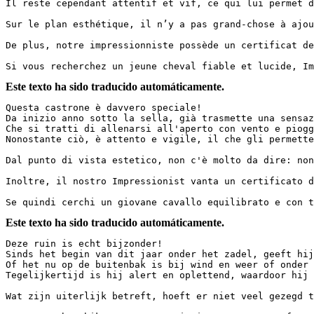
Il reste cependant attentif et vif, ce qui lui permet d’
Sur le plan esthétique, il n’y a pas grand-chose à ajou
De plus, notre impressionniste possède un certificat de 
Si vous recherchez un jeune cheval fiable et lucide, Im
Este texto ha sido traducido automáticamente.
Questa castrone è davvero speciale!  

Da inizio anno sotto la sella, già trasmette una sensaz
Che si tratti di allenarsi all'aperto con vento e piogg
Nonostante ciò, è attento e vigile, il che gli permette 
Dal punto di vista estetico, non c'è molto da dire: non
Inoltre, il nostro Impressionist vanta un certificato di
Se quindi cerchi un giovane cavallo equilibrato e con t
Este texto ha sido traducido automáticamente.
Deze ruin is echt bijzonder!  

Sinds het begin van dit jaar onder het zadel, geeft hij
Of het nu op de buitenbak is bij wind en weer of onder 
Tegelijkertijd is hij alert en oplettend, waardoor hij sn
Wat zijn uiterlijk betreft, hoeft er niet veel gezegd t