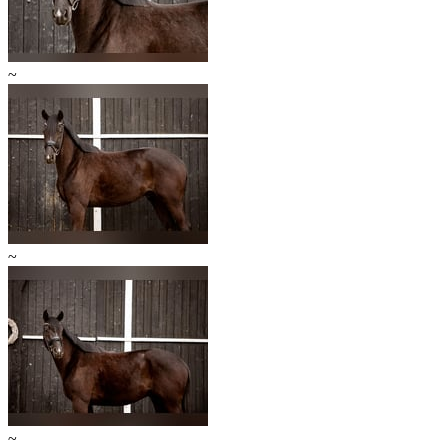
~
~
~