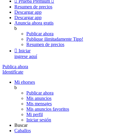

Prueba Premium

Resumen de precios
Descargar app
Descargar app
Anuncia ahora gratis
b
Publicar ahora
Publique ilimitadamente
Tipp!
Resumen de precios

Iniciar
ingrese aquí
Publica ahora
Identifícate
Mi ehorses
b
Publicar ahora
Mis anuncios
Mis mensajes
Mis anuncios favoritos
Mi perfil
Iniciar sesión
Buscar
Caballos