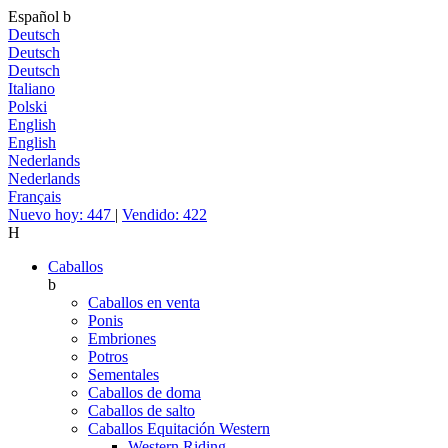
Español
b
Deutsch
Deutsch
Deutsch
Italiano
Polski
English
English
Nederlands
Nederlands
Français
Nuevo hoy: 447
|
Vendido: 422
H
Caballos
b
Caballos en venta
Ponis
Embriones
Potros
Sementales
Caballos de doma
Caballos de salto
Caballos Equitación Western
Western Riding