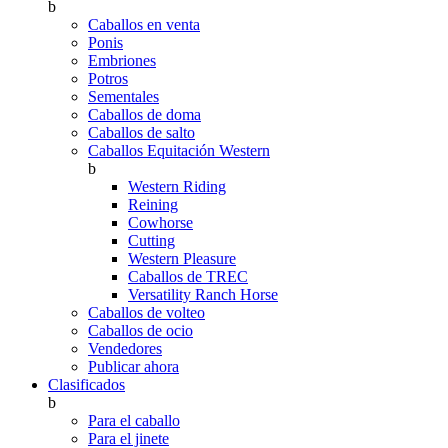
b
Caballos en venta
Ponis
Embriones
Potros
Sementales
Caballos de doma
Caballos de salto
Caballos Equitación Western
b
Western Riding
Reining
Cowhorse
Cutting
Western Pleasure
Caballos de TREC
Versatility Ranch Horse
Caballos de volteo
Caballos de ocio
Vendedores
Publicar ahora
Clasificados
b
Para el caballo
Para el jinete