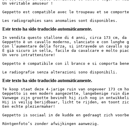
Un véritable amuseur !  

Geppetto est compatible avec le troupeau et se comporte 
Les radiographies sans anomalies sont disponibles.
Este texto ha sido traducido automáticamente.
In vendita questo stallone di 4 anni, circa 173 cm, da 
Geppetto è un cavallo moderno, slanciato e con lunghe g
Con l’aumentare della forza, si intravede un cavallo sp
È già sicuro in sella, facile da cavalcare e molto piac
Un vero intrattenitore!  

Geppetto è compatibile con il branco e si comporta bene
Le radiografie senza alterazioni sono disponibili.
Este texto ha sido traducido automáticamente.
Te koop staat deze 4-jarige ruin van ongeveer 173 cm hoo
Geppetto is een modern aangezette, langebenige ruin die
Vanwege zijn grootte bevindt hij zich nog in ontwikkeli
Hij is veilig berijdbaar, licht te rijden, en toont zic
Een echte pleziermaker!  

Geppetto is sociaal in de kudde en gedraagt zich voorbee
Röntgenfoto’s zonder afwijkingen aanwezig.