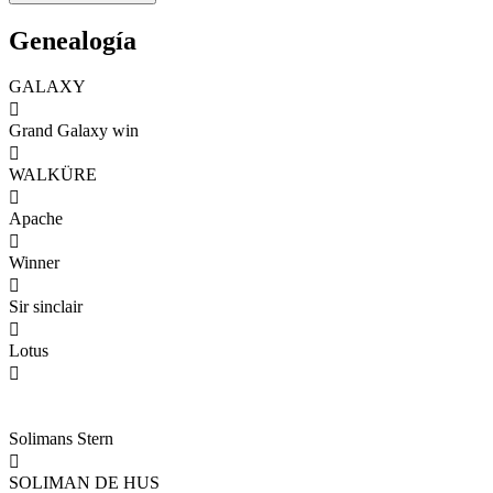
Genealogía
GALAXY

Grand Galaxy win

WALKÜRE

Apache

Winner

Sir sinclair

Lotus

Solimans Stern

SOLIMAN DE HUS