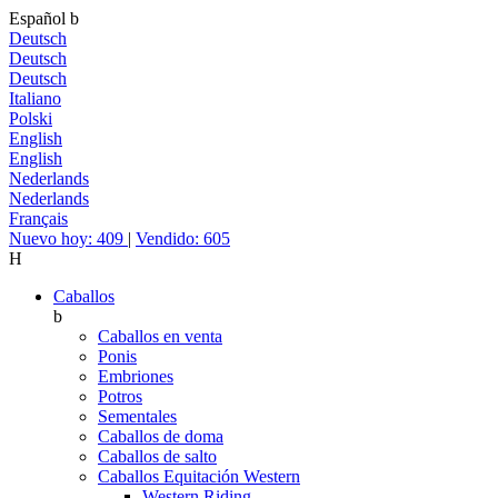
Español
b
Deutsch
Deutsch
Deutsch
Italiano
Polski
English
English
Nederlands
Nederlands
Français
Nuevo hoy: 409
|
Vendido: 605
H
Caballos
b
Caballos en venta
Ponis
Embriones
Potros
Sementales
Caballos de doma
Caballos de salto
Caballos Equitación Western
Western Riding