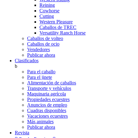
Reining
Cowhorse
Cutting
Western Pleasure
Caballos de TREC
Versatility Ranch Horse
Caballos de volteo
Caballos de ocio
Vendedores
Publicar ahora
Clasificados
b
Para el caballo
Para el jinete
Alimentación de caballos
Transporte y vehículos
Maquinaria agrícola
Propiedades ecuestres
Anuncios de empleo
Cuadras disponibles
Vacaciones ecuestres
Más animales
Publicar ahora
Revista