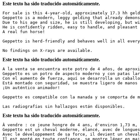
Este texto ha sido traducido automáticamente.
For sale is this 4-year-old, approximately 17.3 hh geldi
Geppetto is a modern, leggy gelding that already demons
Due to his age and size, he is still developing, but wi
He is confidently ridden, easy to handle, and pleasant 
A real fun horse!  

Geppetto is herd-friendly and behaves well in all everyda
No findings on X-rays are available.
Este texto ha sido traducido automáticamente.
A la venta se encuentra este potro de 4 años, de aproxi
Geppetto es un potro de aspecto moderno y con patas lar
Con el aumento de fuerza, aquí se desarrolla un caballo 
Está montado con seguridad, se muestra ligero de manos 
¡Un auténtico animador!  

Geppetto es compatible con la manada y se comporta de ma
Las radiografías sin hallazgos están disponibles.
Este texto ha sido traducido automáticamente.
À vendre : ce jeune hongre de 4 ans, d'environ 1,73 m, p
Geppetto est un cheval moderne, élancé, avec de longues
Avec le développement de sa force, il devient un cheval 
Il est monté en toute confiance, se montre léger en mai