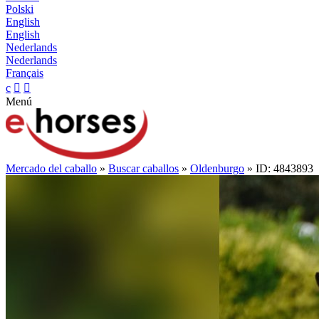
Polski
English
English
Nederlands
Nederlands
Français
c


Menú
Mercado del caballo
»
Buscar caballos
»
Oldenburgo
» ID: 4843893