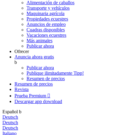
Alimentación de caballos
Transporte y vehículos
Maquinaria agrícola
Propiedades ecuestres
Anuncios de empleo
Cuadras disponibles
Vacaciones ecuestres
Más animales
Publicar ahora
Ofrecer
Anuncia ahora gratis
b
Publicar ahora
Publique ilimitadamente
Tipp!
Resumen de precios
Resumen de precios
Revista
Prueba Premium

Descargar app
download
Español
b
Deutsch
Deutsch
Deutsch
Italiano