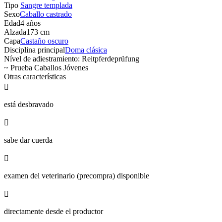
Tipo
Sangre templada
Sexo
Caballo castrado
Edad
4 años
Alzada
173 cm
Capa
Castaño oscuro
Disciplina principal
Doma clásica
Nível de adiestramiento: Reitpferdeprüfung
~ Prueba Caballos Jóvenes
Otras características

está desbravado

sabe dar cuerda

examen del veterinario (precompra) disponible

directamente desde el productor