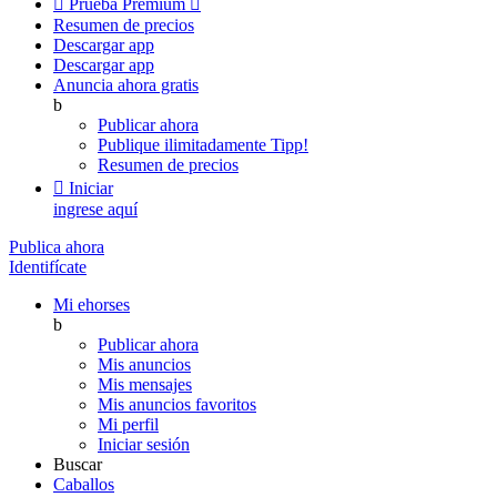

Prueba Premium

Resumen de precios
Descargar app
Descargar app
Anuncia ahora gratis
b
Publicar ahora
Publique ilimitadamente
Tipp!
Resumen de precios

Iniciar
ingrese aquí
Publica ahora
Identifícate
Mi ehorses
b
Publicar ahora
Mis anuncios
Mis mensajes
Mis anuncios favoritos
Mi perfil
Iniciar sesión
Buscar
Caballos