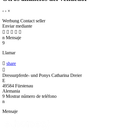
‹
›
×
Werbung
Contact seller
Enviar mediante





n
Mensaje
9
Llamar

share

Dressurpferde- und Ponys Catharina Dreier
E
49584 Fürstenau
Alemania
9
Mostrar número de teléfono
n
Mensaje