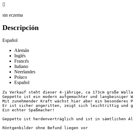

sin eczema
Descripción
Español
Alemán
Inglés
Francés
Italiano
Neerlandes
Polaco
Español
Zu Verkauf steht dieser 4-jährige, ca 173cm große Wallac
Geppetto ist ein modern aufgemachter und langbeiniger W
Mit zunehmender Kraft wächst hier aber ein besonderes Pf
Er ist sicher angeritten, zeigt sich leichtrittig und g
Ein echter Spaßmacher! 

Geppetto ist herdenverträglich und ist in sämtlichen Allt
Röntgenbilder ohne Befund liegen vor