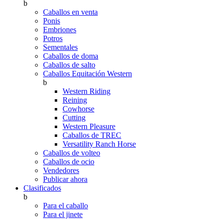
b
Caballos en venta
Ponis
Embriones
Potros
Sementales
Caballos de doma
Caballos de salto
Caballos Equitación Western
b
Western Riding
Reining
Cowhorse
Cutting
Western Pleasure
Caballos de TREC
Versatility Ranch Horse
Caballos de volteo
Caballos de ocio
Vendedores
Publicar ahora
Clasificados
b
Para el caballo
Para el jinete