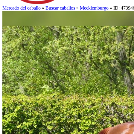
Mercado del caballo
»
Buscar caballos
»
Mecklemburgo
» ID: 47394