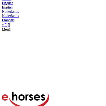
English
English
Nederlands
Nederlands
Français
c


Menú