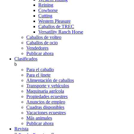
Reining
Cowhorse
Cutting
Western Pleasure
Caballos de TREC
Versatility Ranch Horse
Caballos de volteo
Caballos de ocio
Vendedores
Publicar ahora
Clasificados
b
Para el caballo
Para el jinete
Alimentación de caballos
Transporte y vehículos
Maquinaria agrícola
Propiedades ecuestres
Anuncios de empleo
Cuadras disponibles
Vacaciones ecuestres
Más animales
Publicar ahora
Revista