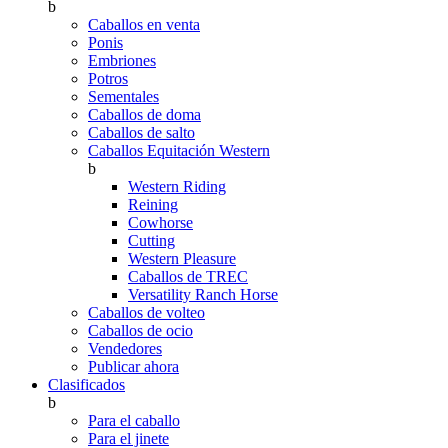
b
Caballos en venta
Ponis
Embriones
Potros
Sementales
Caballos de doma
Caballos de salto
Caballos Equitación Western
b
Western Riding
Reining
Cowhorse
Cutting
Western Pleasure
Caballos de TREC
Versatility Ranch Horse
Caballos de volteo
Caballos de ocio
Vendedores
Publicar ahora
Clasificados
b
Para el caballo
Para el jinete