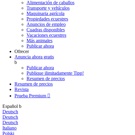
Alimentación de caballos
Transporte y vehículos
Maquinaria agrícola
Propiedades ecuestres
Anuncios de empleo
Cuadras disponibles
Vacaciones ecuestres
Más animales
Publicar ahora
Ofrecer
Anuncia ahora gratis
b
Publicar ahora
Publique ilimitadamente
Tipp!
Resumen de precios
Resumen de precios
Revista
Prueba Premium

Español
b
Deutsch
Deutsch
Deutsch
Italiano
Polski