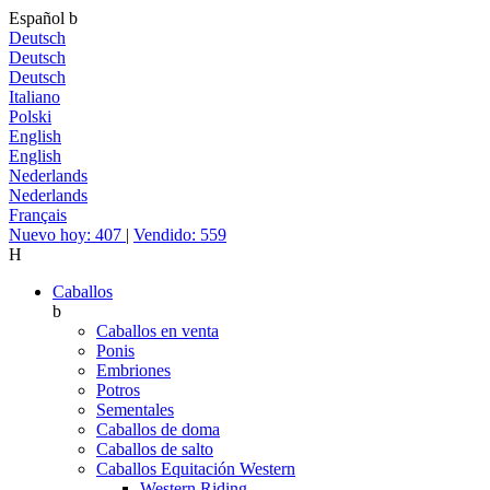
Español
b
Deutsch
Deutsch
Deutsch
Italiano
Polski
English
English
Nederlands
Nederlands
Français
Nuevo hoy: 407
|
Vendido: 559
H
Caballos
b
Caballos en venta
Ponis
Embriones
Potros
Sementales
Caballos de doma
Caballos de salto
Caballos Equitación Western
Western Riding