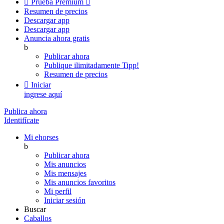

Prueba Premium

Resumen de precios
Descargar app
Descargar app
Anuncia ahora gratis
b
Publicar ahora
Publique ilimitadamente
Tipp!
Resumen de precios

Iniciar
ingrese aquí
Publica ahora
Identifícate
Mi ehorses
b
Publicar ahora
Mis anuncios
Mis mensajes
Mis anuncios favoritos
Mi perfil
Iniciar sesión
Buscar
Caballos