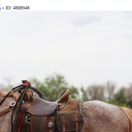
s
» ID: 4888948