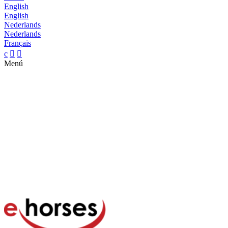
English
English
Nederlands
Nederlands
Français
c


Menú