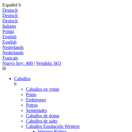
Español
b
Deutsch
Deutsch
Deutsch
Italiano
Polski
English
English
Nederlands
Nederlands
Français
Nuevo hoy: 400
|
Vendido: 603
H
Caballos
b
Caballos en venta
Ponis
Embriones
Potros
Sementales
Caballos de doma
Caballos de salto
Caballos Equitación Western
Western Riding