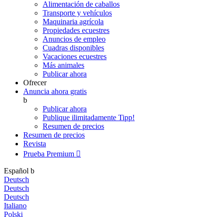
Alimentación de caballos
Transporte y vehículos
Maquinaria agrícola
Propiedades ecuestres
Anuncios de empleo
Cuadras disponibles
Vacaciones ecuestres
Más animales
Publicar ahora
Ofrecer
Anuncia ahora gratis
b
Publicar ahora
Publique ilimitadamente
Tipp!
Resumen de precios
Resumen de precios
Revista
Prueba Premium

Español
b
Deutsch
Deutsch
Deutsch
Italiano
Polski