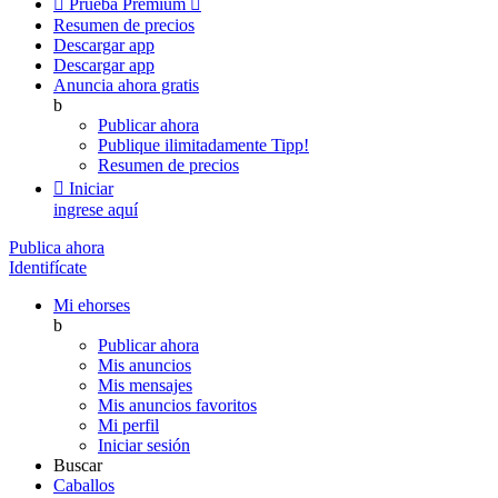

Prueba Premium

Resumen de precios
Descargar app
Descargar app
Anuncia ahora gratis
b
Publicar ahora
Publique ilimitadamente
Tipp!
Resumen de precios

Iniciar
ingrese aquí
Publica ahora
Identifícate
Mi ehorses
b
Publicar ahora
Mis anuncios
Mis mensajes
Mis anuncios favoritos
Mi perfil
Iniciar sesión
Buscar
Caballos