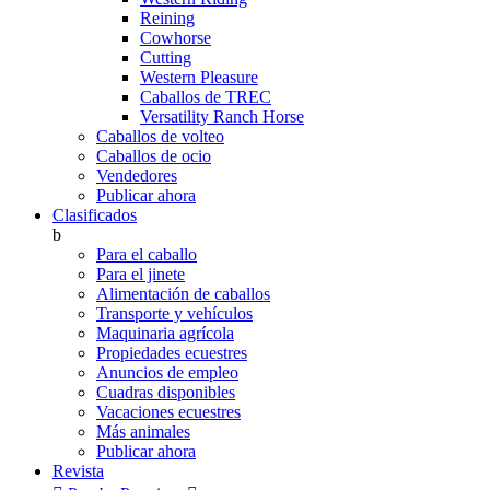
Reining
Cowhorse
Cutting
Western Pleasure
Caballos de TREC
Versatility Ranch Horse
Caballos de volteo
Caballos de ocio
Vendedores
Publicar ahora
Clasificados
b
Para el caballo
Para el jinete
Alimentación de caballos
Transporte y vehículos
Maquinaria agrícola
Propiedades ecuestres
Anuncios de empleo
Cuadras disponibles
Vacaciones ecuestres
Más animales
Publicar ahora
Revista