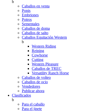
b
Caballos en venta
Ponis
Embriones
Potros
Sementales
Caballos de doma
Caballos de salto
Caballos Equitación Western
b
Western Riding
Reining
Cowhorse
Cutting
Western Pleasure
Caballos de TREC
Versatility Ranch Horse
Caballos de volteo
Caballos de ocio
Vendedores
Publicar ahora
Clasificados
b
Para el caballo
Para el jinete