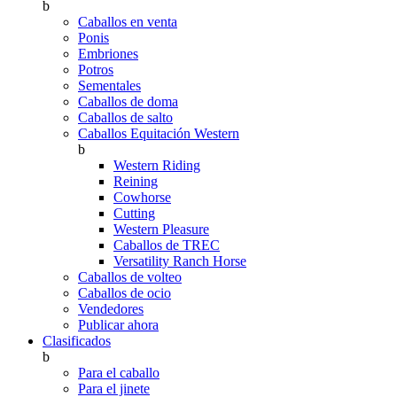
b
Caballos en venta
Ponis
Embriones
Potros
Sementales
Caballos de doma
Caballos de salto
Caballos Equitación Western
b
Western Riding
Reining
Cowhorse
Cutting
Western Pleasure
Caballos de TREC
Versatility Ranch Horse
Caballos de volteo
Caballos de ocio
Vendedores
Publicar ahora
Clasificados
b
Para el caballo
Para el jinete