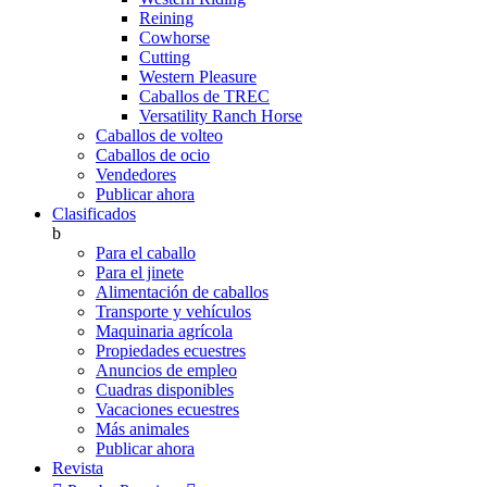
Reining
Cowhorse
Cutting
Western Pleasure
Caballos de TREC
Versatility Ranch Horse
Caballos de volteo
Caballos de ocio
Vendedores
Publicar ahora
Clasificados
b
Para el caballo
Para el jinete
Alimentación de caballos
Transporte y vehículos
Maquinaria agrícola
Propiedades ecuestres
Anuncios de empleo
Cuadras disponibles
Vacaciones ecuestres
Más animales
Publicar ahora
Revista