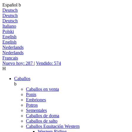
Español
b
Deutsch
Deutsch
Deutsch
Italiano
Polski
English
English
Nederlands
Nederlands
Français
Nuevo hoy: 287
|
Vendido: 574
H
Caballos
b
Caballos en venta
Ponis
Embriones
Potros
Sementales
Caballos de doma
Caballos de salto
Caballos Equitación Western
Western Riding