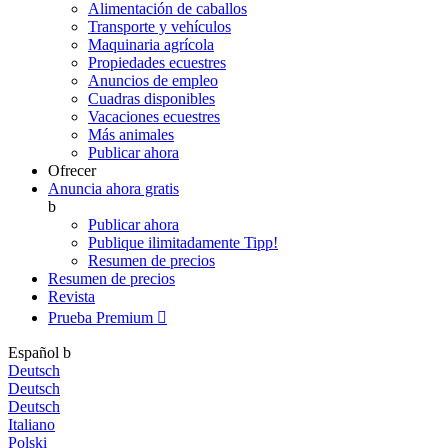
Alimentación de caballos
Transporte y vehículos
Maquinaria agrícola
Propiedades ecuestres
Anuncios de empleo
Cuadras disponibles
Vacaciones ecuestres
Más animales
Publicar ahora
Ofrecer
Anuncia ahora gratis
b
Publicar ahora
Publique ilimitadamente
Tipp!
Resumen de precios
Resumen de precios
Revista
Prueba Premium

Español
b
Deutsch
Deutsch
Deutsch
Italiano
Polski