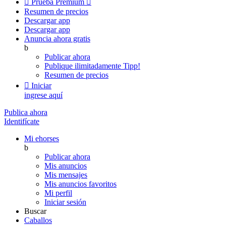

Prueba Premium

Resumen de precios
Descargar app
Descargar app
Anuncia ahora gratis
b
Publicar ahora
Publique ilimitadamente
Tipp!
Resumen de precios

Iniciar
ingrese aquí
Publica ahora
Identifícate
Mi ehorses
b
Publicar ahora
Mis anuncios
Mis mensajes
Mis anuncios favoritos
Mi perfil
Iniciar sesión
Buscar
Caballos