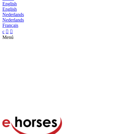
English
English
Nederlands
Nederlands
Français
c


Menú