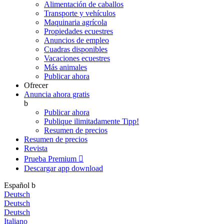
Alimentación de caballos
Transporte y vehículos
Maquinaria agrícola
Propiedades ecuestres
Anuncios de empleo
Cuadras disponibles
Vacaciones ecuestres
Más animales
Publicar ahora
Ofrecer
Anuncia ahora gratis
b
Publicar ahora
Publique ilimitadamente
Tipp!
Resumen de precios
Resumen de precios
Revista
Prueba Premium

Descargar app
download
Español
b
Deutsch
Deutsch
Deutsch
Italiano