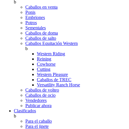
b
Caballos en venta
Ponis
Embriones
Potros
Sementales
Caballos de doma
Caballos de salto
Caballos Equitación Western
b
Western Riding
Reining
Cowhorse
Cutting
Western Pleasure
Caballos de TREC
Versatility Ranch Horse
Caballos de volteo
Caballos de ocio
Vendedores
Publicar ahora
Clasificados
b
Para el caballo
Para el jinete