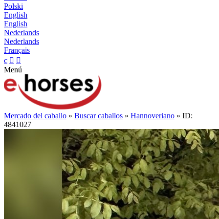
Polski
English
English
Nederlands
Nederlands
Français
c


Menú
Mercado del caballo
»
Buscar caballos
»
Hannoveriano
» ID:
4841027