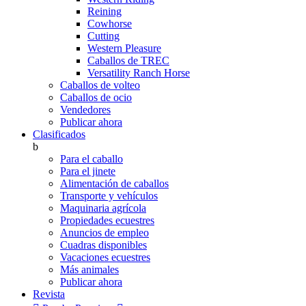
Reining
Cowhorse
Cutting
Western Pleasure
Caballos de TREC
Versatility Ranch Horse
Caballos de volteo
Caballos de ocio
Vendedores
Publicar ahora
Clasificados
b
Para el caballo
Para el jinete
Alimentación de caballos
Transporte y vehículos
Maquinaria agrícola
Propiedades ecuestres
Anuncios de empleo
Cuadras disponibles
Vacaciones ecuestres
Más animales
Publicar ahora
Revista