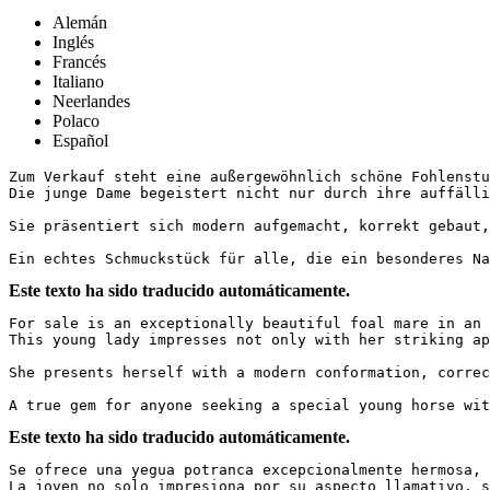
Alemán
Inglés
Francés
Italiano
Neerlandes
Polaco
Español
Zum Verkauf steht eine außergewöhnlich schöne Fohlenstu
Die junge Dame begeistert nicht nur durch ihre auffälli
Sie präsentiert sich modern aufgemacht, korrekt gebaut,
Ein echtes Schmuckstück für alle, die ein besonderes Na
Este texto ha sido traducido automáticamente.
For sale is an exceptionally beautiful foal mare in an 
This young lady impresses not only with her striking ap
She presents herself with a modern conformation, correc
A true gem for anyone seeking a special young horse wit
Este texto ha sido traducido automáticamente.
Se ofrece una yegua potranca excepcionalmente hermosa, 
La joven no solo impresiona por su aspecto llamativo, si