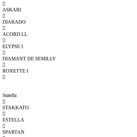

ASKARI

DIARADO

ACORD LL

ELYPSE I

DIAMANT DE SEMILLY

ROXETTE I

Statella

STAKKATO

ESTELLA

SPARTAN