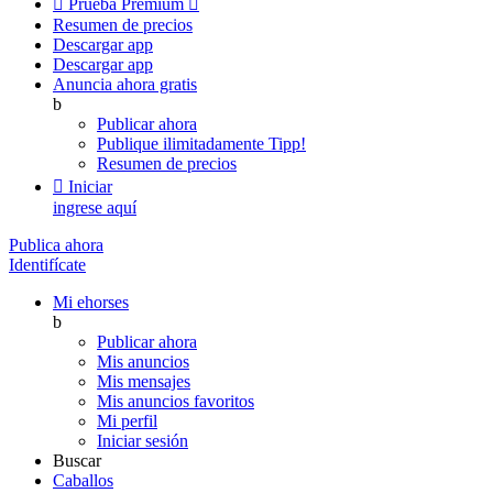

Prueba Premium

Resumen de precios
Descargar app
Descargar app
Anuncia ahora gratis
b
Publicar ahora
Publique ilimitadamente
Tipp!
Resumen de precios

Iniciar
ingrese aquí
Publica ahora
Identifícate
Mi ehorses
b
Publicar ahora
Mis anuncios
Mis mensajes
Mis anuncios favoritos
Mi perfil
Iniciar sesión
Buscar
Caballos