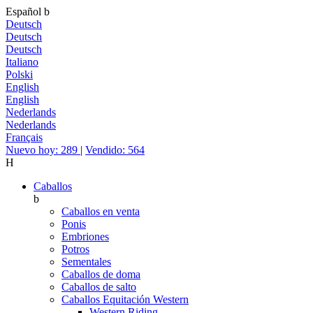
Español
b
Deutsch
Deutsch
Deutsch
Italiano
Polski
English
English
Nederlands
Nederlands
Français
Nuevo hoy: 289
|
Vendido: 564
H
Caballos
b
Caballos en venta
Ponis
Embriones
Potros
Sementales
Caballos de doma
Caballos de salto
Caballos Equitación Western
Western Riding