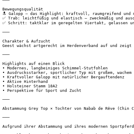
───

Bewegungsqualität

🔝 Galopp – das Highlight: kraftvoll, raumgreifend und m
✅ Trab: leichtfüßig und elastisch – zweckmäßig und ausdr
✅ Schritt: taktklar im geregelten Viertakt, gelassen und
───

Charakter & Aufzucht

Geest wächst artgerecht im Herdenverband auf und zeigt 
───

Highlights auf einen Blick

• Modernes, langbeiniges Schimmel-Stutfohlen

• Ausdrucksstarker, sportlicher Typ mit großem, wachem A
• Kraftvoller Galopp mit natürlicher Bergauftendenz

• Aktive Hinterhand

• Holsteiner Stamm 18A2

• Perspektive für Sport und Zucht

───

Abstammung Grey Top × Tochter von Nabab de Rêve (Chin Ch
───

Aufgrund ihrer Abstammung und ihres modernen Sportpferd