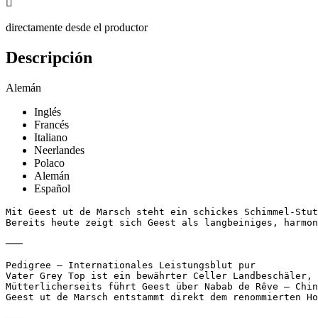

directamente desde el productor
Descripción
Alemán
Inglés
Francés
Italiano
Neerlandes
Polaco
Alemán
Español
Mit Geest ut de Marsch steht ein schickes Schimmel-Stut
Bereits heute zeigt sich Geest als langbeiniges, harmon
───

Pedigree – Internationales Leistungsblut pur

Vater Grey Top ist ein bewährter Celler Landbeschäler, 
Mütterlicherseits führt Geest über Nabab de Rêve – Chin
Geest ut de Marsch entstammt direkt dem renommierten Ho