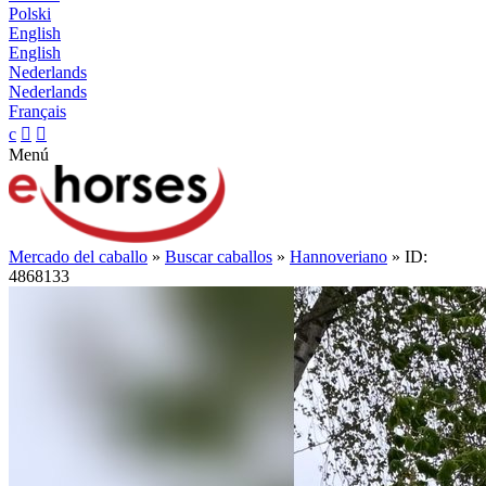
Polski
English
English
Nederlands
Nederlands
Français
c


Menú
Mercado del caballo
»
Buscar caballos
»
Hannoveriano
» ID:
4868133