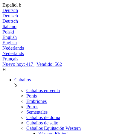
Español
b
Deutsch
Deutsch
Deutsch
Italiano
Polski
English
English
Nederlands
Nederlands
Français
Nuevo hoy: 417
|
Vendido: 562
H
Caballos
b
Caballos en venta
Ponis
Embriones
Potros
Sementales
Caballos de doma
Caballos de salto
Caballos Equitación Western
Western Riding