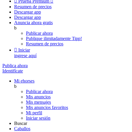

Prueba Premium

Resumen de precios
Descargar app
Descargar app
Anuncia ahora gratis
b
Publicar ahora
Publique ilimitadamente
Tipp!
Resumen de precios

Iniciar
ingrese aquí
Publica ahora
Identifícate
Mi ehorses
b
Publicar ahora
Mis anuncios
Mis mensajes
Mis anuncios favoritos
Mi perfil
Iniciar sesión
Buscar
Caballos