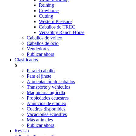
Reining
Cowhorse
Cutting
Western Pleasure
Caballos de TREC
Versatility Ranch Horse
Caballos de volteo
Caballos de ocio
Vendedores
Publicar ahora
Clasificados
b
Para el caballo
Para el jinete
Alimentación de caballos
Transporte y vehículos
Maquinaria agrícola
Propiedades ecuestres
Anuncios de empleo
Cuadras disponibles
Vacaciones ecuestres
Más animales
Publicar ahora
Revista