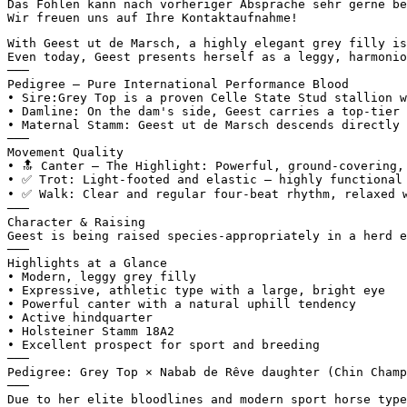
Das Fohlen kann nach vorheriger Absprache sehr gerne bes
Wir freuen uns auf Ihre Kontaktaufnahme!
With Geest ut de Marsch, a highly elegant grey filly is
Even today, Geest presents herself as a leggy, harmonio
───

Pedigree – Pure International Performance Blood

• Sire:Grey Top is a proven Celle State Stud stallion w
• Damline: On the dam's side, Geest carries a top-tier 
• Maternal Stamm: Geest ut de Marsch descends directly 
───

Movement Quality

• 🔝 Canter – The Highlight: Powerful, ground-covering, 
• ✅ Trot: Light-footed and elastic – highly functional a
• ✅ Walk: Clear and regular four-beat rhythm, relaxed w
───

Character & Raising

Geest is being raised species-appropriately in a herd e
───

Highlights at a Glance

• Modern, leggy grey filly

• Expressive, athletic type with a large, bright eye

• Powerful canter with a natural uphill tendency

• Active hindquarter

• Holsteiner Stamm 18A2

• Excellent prospect for sport and breeding

───

Pedigree: Grey Top × Nabab de Rêve daughter (Chin Champ 
───

Due to her elite bloodlines and modern sport horse type