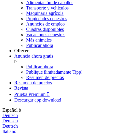
Alimentación de caballos
Transporte y vehículos
Maquinaria agrícola
Propiedades ecuestres
Anuncios de empleo
Cuadras disponibles
Vacaciones ecuestres
Más animales
Publicar ahora
Ofrecer
Anuncia ahora gratis
b
Publicar ahora
Publique ilimitadamente
Tipp!
Resumen de precios
Resumen de precios
Revista
Prueba Premium

Descargar app
download
Español
b
Deutsch
Deutsch
Deutsch
Italiano