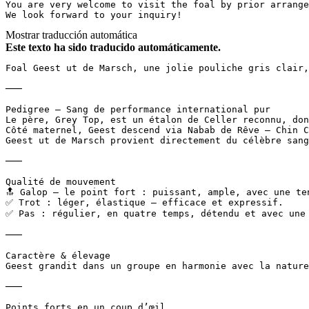
You are very welcome to visit the foal by prior arrangem
We look forward to your inquiry!
Mostrar traducción automática
Este texto ha sido traducido automáticamente.
Foal Geest ut de Marsch, une jolie pouliche gris clair,
───

Pedigree – Sang de performance international pur  

Le père, Grey Top, est un étalon de Celler reconnu, don
Côté maternel, Geest descend via Nabab de Rêve – Chin C
Geest ut de Marsch provient directement du célèbre sang
───

Qualité de mouvement  

🔝 Galop – le point fort : puissant, ample, avec une ten
✅ Trot : léger, élastique – efficace et expressif.  

✅ Pas : régulier, en quatre temps, détendu et avec une bo
───

Caractère & élevage  

Geest grandit dans un groupe en harmonie avec la nature
───

Points forts en un coup d’œil  
