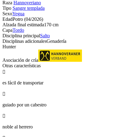
Raza
Hannoveriano
Tipo
Sangre templada
Sexo
Yegua
Edad
Potro (04/2026)
Alzada final estimada
170 cm
Capa
Tordo
Disciplina principal
Salto
Disciplinas adicionales
Genadería
Hunter
Asociación de cría
Otras características

es fácil de transportar

guiado por un cabestro

noble al herrero