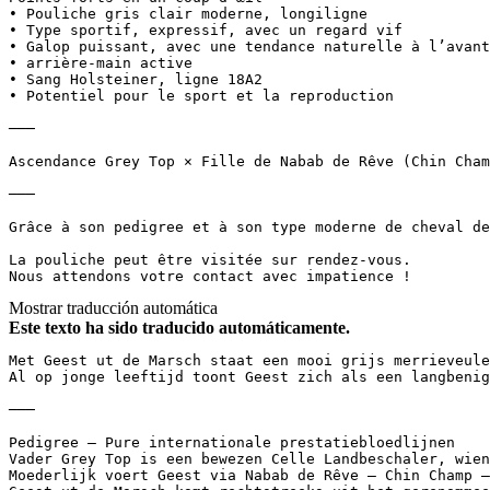
• Pouliche gris clair moderne, longiligne  

• Type sportif, expressif, avec un regard vif  

• Galop puissant, avec une tendance naturelle à l’avant-
• arrière-main active  

• Sang Holsteiner, ligne 18A2  

• Potentiel pour le sport et la reproduction

───

Ascendance Grey Top × Fille de Nabab de Rêve (Chin Champ
───

Grâce à son pedigree et à son type moderne de cheval de
La pouliche peut être visitée sur rendez-vous.  

Nous attendons votre contact avec impatience !
Mostrar traducción automática
Este texto ha sido traducido automáticamente.
Met Geest ut de Marsch staat een mooi grijs merrieveule
Al op jonge leeftijd toont Geest zich als een langbenig
───  

Pedigree – Pure internationale prestatiebloedlijnen  

Vader Grey Top is een bewezen Celle Landbeschaler, wien
Moederlijk voert Geest via Nabab de Rêve – Chin Champ –