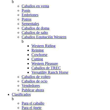
b
Caballos en venta
Ponis
Embriones
Potros
Sementales
Caballos de doma
Caballos de salto
Caballos Equitación Western
b
Western Riding
Reining
Cowhorse
Cutting
Western Pleasure
Caballos de TREC
Versatility Ranch Horse
Caballos de volteo
Caballos de ocio
Vendedores
Publicar ahora
Clasificados
b
Para el caballo
Para el jinete