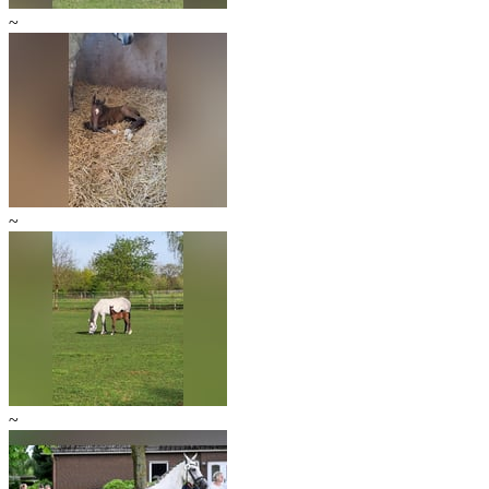
~
~
~