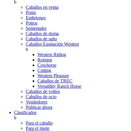
b
Caballos en venta
Ponis
Embriones
Potros
Sementales
Caballos de doma
Caballos de salto
Caballos Equitación Western
b
Western Riding
Reining
Cowhorse
Cutting
Western Pleasure
Caballos de TREC
Versatility Ranch Horse
Caballos de volteo
Caballos de ocio
Vendedores
Publicar ahora
Clasificados
b
Para el caballo
Para el jinete