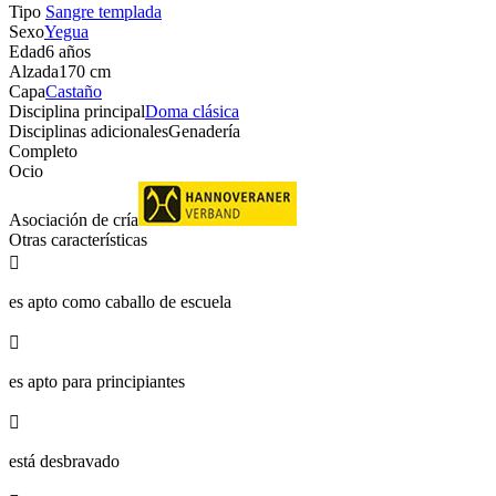
Tipo
Sangre templada
Sexo
Yegua
Edad
6 años
Alzada
170 cm
Capa
Castaño
Disciplina principal
Doma clásica
Disciplinas adicionales
Genadería
Completo
Ocio
Asociación de cría
Otras características

es apto como caballo de escuela

es apto para principiantes

está desbravado