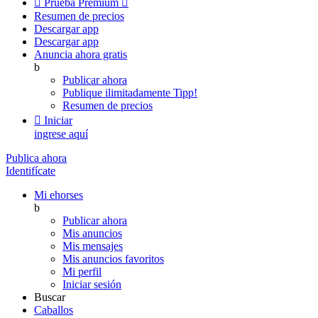

Prueba Premium

Resumen de precios
Descargar app
Descargar app
Anuncia ahora gratis
b
Publicar ahora
Publique ilimitadamente
Tipp!
Resumen de precios

Iniciar
ingrese aquí
Publica ahora
Identifícate
Mi ehorses
b
Publicar ahora
Mis anuncios
Mis mensajes
Mis anuncios favoritos
Mi perfil
Iniciar sesión
Buscar
Caballos