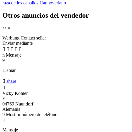
raza de los caballos Hannoveriano
Otros anuncios del vendedor
‹
›
×
Werbung
Contact seller
Enviar mediante





n
Mensaje
9
Llamar

share

Vicky Köhler
E
04769 Naundorf
Alemania
9
Mostrar número de teléfono
n
Mensaje