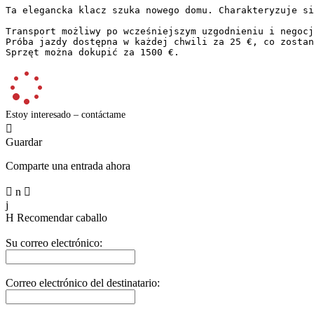
Ta elegancka klacz szuka nowego domu. Charakteryzuje si
Transport możliwy po wcześniejszym uzgodnieniu i negocja
Próba jazdy dostępna w każdej chwili za 25 €, co zostani
Sprzęt można dokupić za 1500 €.
Estoy interesado – contáctame

Guardar
Comparte una entrada ahora

n

j
H
Recomendar caballo
Su correo electrónico:
Correo electrónico del destinatario: