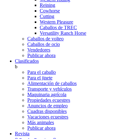
Reining
Cowhorse
Cutting
Western Pleasure
Caballos de TREC
Versatility Ranch Horse
Caballos de volteo
Caballos de ocio
Vendedores
Publicar ahora
Clasificados
b
Para el caballo
Para el jinete
Alimentación de caballos
Transporte y vehículos
Maquinaria agrícola
Propiedades ecuestres
Anuncios de empleo
Cuadras disponibles
Vacaciones ecuestres
Más animales
Publicar ahora
Revista