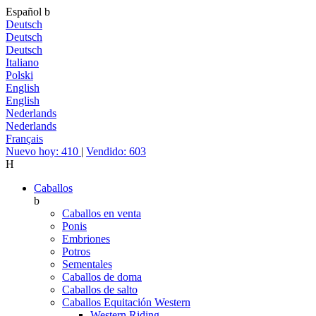
Español
b
Deutsch
Deutsch
Deutsch
Italiano
Polski
English
English
Nederlands
Nederlands
Français
Nuevo hoy: 410
|
Vendido: 603
H
Caballos
b
Caballos en venta
Ponis
Embriones
Potros
Sementales
Caballos de doma
Caballos de salto
Caballos Equitación Western
Western Riding