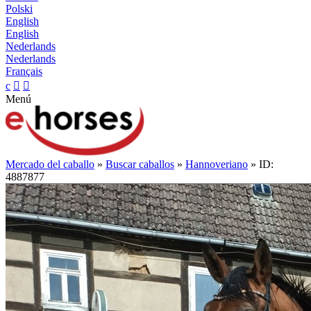
Polski
English
English
Nederlands
Nederlands
Français
c


Menú
Mercado del caballo
»
Buscar caballos
»
Hannoveriano
» ID:
4887877