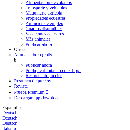
Alimentación de caballos
Transporte y vehículos
Maquinaria agrícola
Propiedades ecuestres
Anuncios de empleo
Cuadras disponibles
Vacaciones ecuestres
Más animales
Publicar ahora
Ofrecer
Anuncia ahora gratis
b
Publicar ahora
Publique ilimitadamente
Tipp!
Resumen de precios
Resumen de precios
Revista
Prueba Premium

Descargar app
download
Español
b
Deutsch
Deutsch
Deutsch
Italiano