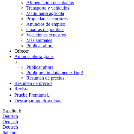
Alimentación de caballos
Transporte y vehículos
Maquinaria agrícola
Propiedades ecuestres
Anuncios de empleo
Cuadras disponibles
Vacaciones ecuestres
Más animales
Publicar ahora
Ofrecer
Anuncia ahora gratis
b
Publicar ahora
Publique ilimitadamente
Tipp!
Resumen de precios
Resumen de precios
Revista
Prueba Premium

Descargar app
download
Español
b
Deutsch
Deutsch
Deutsch
Italiano