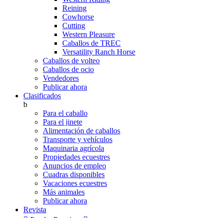
Reining
Cowhorse
Cutting
Western Pleasure
Caballos de TREC
Versatility Ranch Horse
Caballos de volteo
Caballos de ocio
Vendedores
Publicar ahora
Clasificados
b
Para el caballo
Para el jinete
Alimentación de caballos
Transporte y vehículos
Maquinaria agrícola
Propiedades ecuestres
Anuncios de empleo
Cuadras disponibles
Vacaciones ecuestres
Más animales
Publicar ahora
Revista