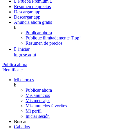

Prueba Premium

Resumen de precios
Descargar app
Descargar app
Anuncia ahora gratis
b
Publicar ahora
Publique ilimitadamente
Tipp!
Resumen de precios

Iniciar
ingrese aquí
Publica ahora
Identifícate
Mi ehorses
b
Publicar ahora
Mis anuncios
Mis mensajes
Mis anuncios favoritos
Mi perfil
Iniciar sesión
Buscar
Caballos