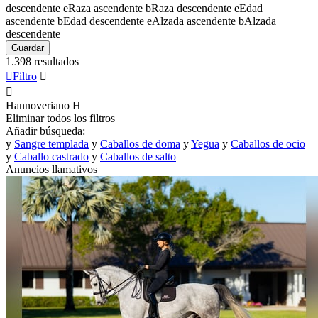
descendente
e
Raza ascendente
b
Raza descendente
e
Edad
ascendente
b
Edad descendente
e
Alzada ascendente
b
Alzada
descendente
Guardar
1.398 resultados

Filtro


Hannoveriano
H
Eliminar todos los filtros
Añadir búsqueda:
y
Sangre templada
y
Caballos de doma
y
Yegua
y
Caballos de ocio
y
Caballo castrado
y
Caballos de salto
Anuncios llamativos