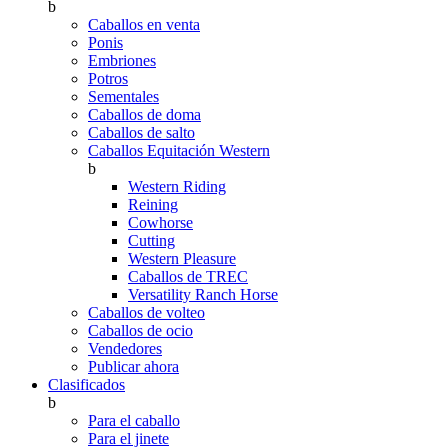
b
Caballos en venta
Ponis
Embriones
Potros
Sementales
Caballos de doma
Caballos de salto
Caballos Equitación Western
b
Western Riding
Reining
Cowhorse
Cutting
Western Pleasure
Caballos de TREC
Versatility Ranch Horse
Caballos de volteo
Caballos de ocio
Vendedores
Publicar ahora
Clasificados
b
Para el caballo
Para el jinete