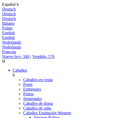
Español
b
Deutsch
Deutsch
Deutsch
Italiano
Polski
English
English
Nederlands
Nederlands
Français
Nuevo hoy: 340
|
Vendido: 576
H
Caballos
b
Caballos en venta
Ponis
Embriones
Potros
Sementales
Caballos de doma
Caballos de salto
Caballos Equitación Western
Western Riding