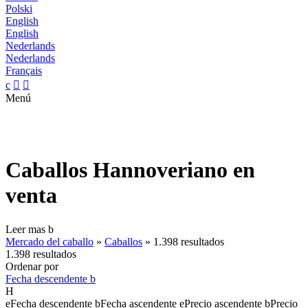
Polski
English
English
Nederlands
Nederlands
Français
c


Menú
Caballos Hannoveriano en
venta
Leer mas
b
Mercado del caballo
»
Caballos
»
1.398 resultados
1.398 resultados
Ordenar por
Fecha descendente
b
H
e
Fecha descendente
b
Fecha ascendente
e
Precio ascendente
b
Precio