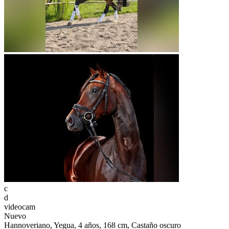
c
d
videocam
Nuevo
Hannoveriano, Yegua, 4 años, 168 cm, Castaño oscuro