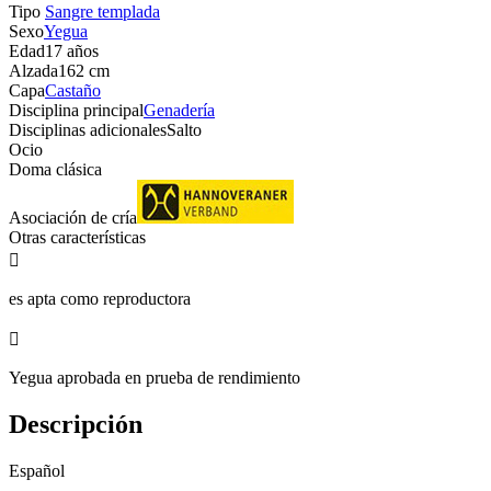
Tipo
Sangre templada
Sexo
Yegua
Edad
17 años
Alzada
162 cm
Capa
Castaño
Disciplina principal
Genadería
Disciplinas adicionales
Salto
Ocio
Doma clásica
Asociación de cría
Otras características

es apta como reproductora

Yegua aprobada en prueba de rendimiento
Descripción
Español