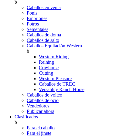
b
Caballos en venta
Ponis
Embriones
Potros
Sementales
Caballos de doma
Caballos de salto
Caballos Equitación Western
b
Western Riding
Reining
Cowhorse
Cutting
Western Pleasure
Caballos de TREC
Versatility Ranch Horse
Caballos de volteo
Caballos de ocio
Vendedores
Publicar ahora
Clasificados
b
Para el caballo
Para el jinete