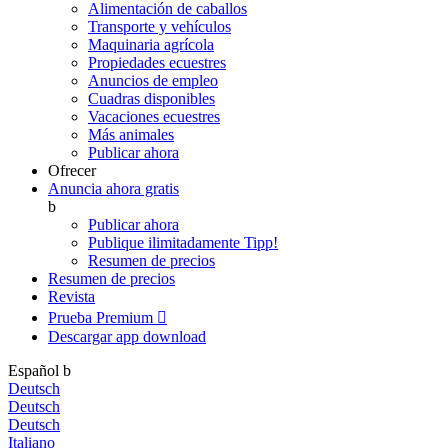
Alimentación de caballos
Transporte y vehículos
Maquinaria agrícola
Propiedades ecuestres
Anuncios de empleo
Cuadras disponibles
Vacaciones ecuestres
Más animales
Publicar ahora
Ofrecer
Anuncia ahora gratis
b
Publicar ahora
Publique ilimitadamente
Tipp!
Resumen de precios
Resumen de precios
Revista
Prueba Premium

Descargar app
download
Español
b
Deutsch
Deutsch
Deutsch
Italiano