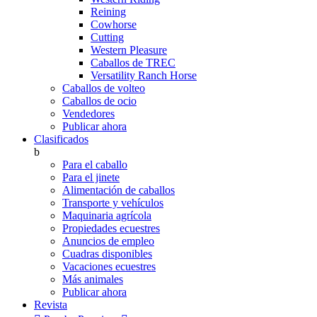
Reining
Cowhorse
Cutting
Western Pleasure
Caballos de TREC
Versatility Ranch Horse
Caballos de volteo
Caballos de ocio
Vendedores
Publicar ahora
Clasificados
b
Para el caballo
Para el jinete
Alimentación de caballos
Transporte y vehículos
Maquinaria agrícola
Propiedades ecuestres
Anuncios de empleo
Cuadras disponibles
Vacaciones ecuestres
Más animales
Publicar ahora
Revista