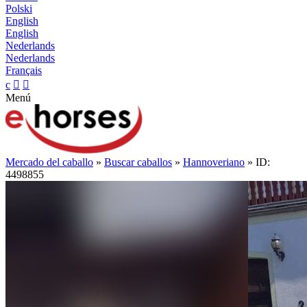
Polski
English
English
Nederlands
Nederlands
Français
c


Menú
Mercado del caballo
»
Buscar caballos
»
Hannoveriano
» ID:
4498855