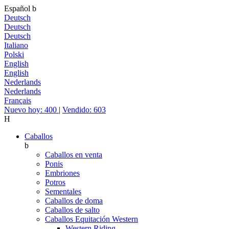
Español
b
Deutsch
Deutsch
Deutsch
Italiano
Polski
English
English
Nederlands
Nederlands
Français
Nuevo hoy: 400
|
Vendido: 603
H
Caballos
b
Caballos en venta
Ponis
Embriones
Potros
Sementales
Caballos de doma
Caballos de salto
Caballos Equitación Western
Western Riding