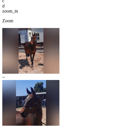
c
d
zoom_in
Zoom
~