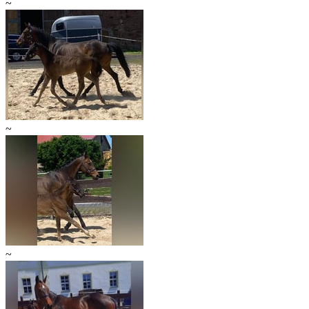
~
~
~