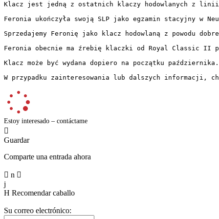
Klacz jest jedną z ostatnich klaczy hodowlanych z linii
Feronia ukończyła swoją SLP jako egzamin stacyjny w Neu
Sprzedajemy Feronię jako klacz hodowlaną z powodu dobre
Feronia obecnie ma źrebię klaczki od Royal Classic II pr
Klacz może być wydana dopiero na początku października.

W przypadku zainteresowania lub dalszych informacji, ch
Estoy interesado – contáctame

Guardar
Comparte una entrada ahora

n

j
H
Recomendar caballo
Su correo electrónico: