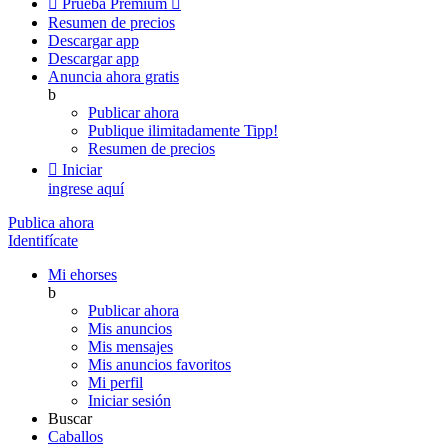

Prueba Premium

Resumen de precios
Descargar app
Descargar app
Anuncia ahora gratis
b
Publicar ahora
Publique ilimitadamente
Tipp!
Resumen de precios

Iniciar
ingrese aquí
Publica ahora
Identifícate
Mi ehorses
b
Publicar ahora
Mis anuncios
Mis mensajes
Mis anuncios favoritos
Mi perfil
Iniciar sesión
Buscar
Caballos