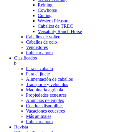
Reining
Cowhorse
Cutting
Western Pleasure
Caballos de TREC
Versatility Ranch Horse
Caballos de volteo
Caballos de ocio
Vendedores
Publicar ahora
Clasificados
b
Para el caballo
Para el jinete
Alimentación de caballos
Transporte y vehículos
Maquinaria agrícola
Propiedades ecuestres
Anuncios de empleo
Cuadras disponibles
Vacaciones ecuestres
Más animales
Publicar ahora
Revista