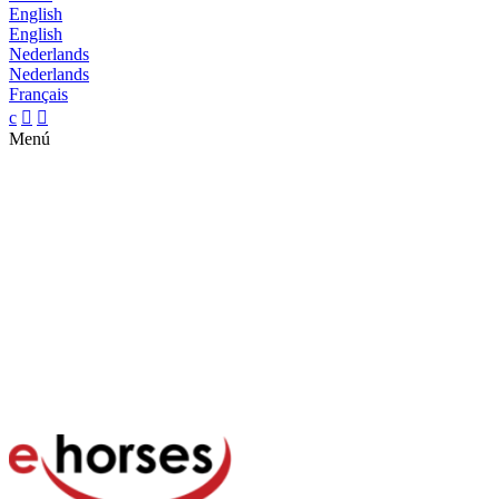
English
English
Nederlands
Nederlands
Français
c


Menú