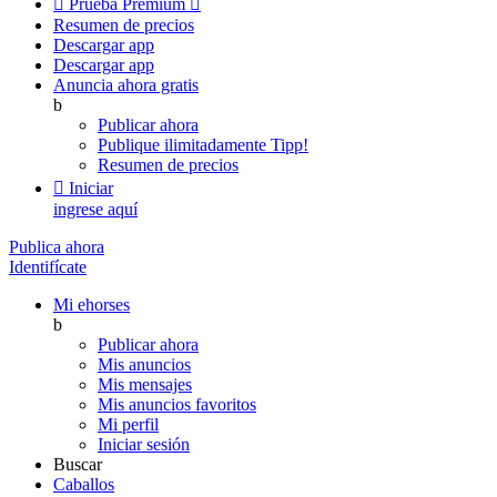

Prueba Premium

Resumen de precios
Descargar app
Descargar app
Anuncia ahora gratis
b
Publicar ahora
Publique ilimitadamente
Tipp!
Resumen de precios

Iniciar
ingrese aquí
Publica ahora
Identifícate
Mi ehorses
b
Publicar ahora
Mis anuncios
Mis mensajes
Mis anuncios favoritos
Mi perfil
Iniciar sesión
Buscar
Caballos