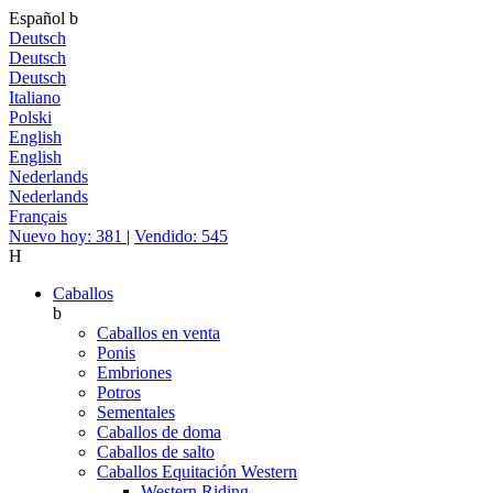
Español
b
Deutsch
Deutsch
Deutsch
Italiano
Polski
English
English
Nederlands
Nederlands
Français
Nuevo hoy: 381
|
Vendido: 545
H
Caballos
b
Caballos en venta
Ponis
Embriones
Potros
Sementales
Caballos de doma
Caballos de salto
Caballos Equitación Western
Western Riding