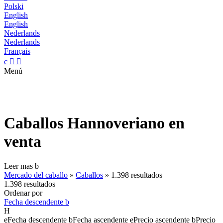
Polski
English
English
Nederlands
Nederlands
Français
c


Menú
Caballos Hannoveriano en
venta
Leer mas
b
Mercado del caballo
»
Caballos
»
1.398 resultados
1.398 resultados
Ordenar por
Fecha descendente
b
H
e
Fecha descendente
b
Fecha ascendente
e
Precio ascendente
b
Precio