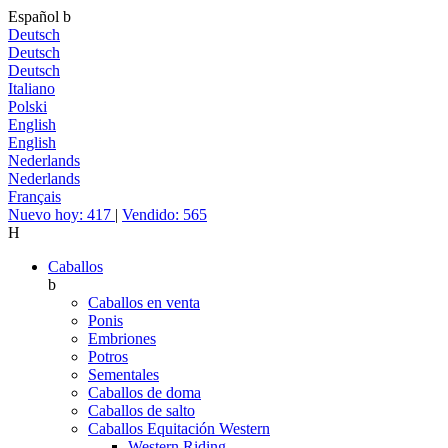
Español
b
Deutsch
Deutsch
Deutsch
Italiano
Polski
English
English
Nederlands
Nederlands
Français
Nuevo hoy: 417
|
Vendido: 565
H
Caballos
b
Caballos en venta
Ponis
Embriones
Potros
Sementales
Caballos de doma
Caballos de salto
Caballos Equitación Western
Western Riding