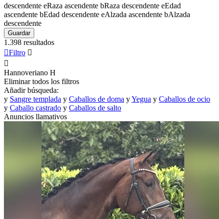
descendente
e
Raza ascendente
b
Raza descendente
e
Edad
ascendente
b
Edad descendente
e
Alzada ascendente
b
Alzada
descendente
Guardar
1.398 resultados

Filtro


Hannoveriano
H
Eliminar todos los filtros
Añadir búsqueda:
y
Sangre templada
y
Caballos de doma
y
Yegua
y
Caballos de ocio
y
Caballo castrado
y
Caballos de salto
Anuncios llamativos