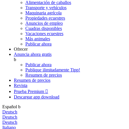
Alimentación de caballos
Transporte y vehículos
Maquinaria agrícola
Propiedades ecuestres
Anuncios de empleo
Cuadras disponibles
Vacaciones ecuestres
Más animales
Publicar ahora
Ofrecer
Anuncia ahora gratis
b
Publicar ahora
Publique ilimitadamente
Tipp!
Resumen de precios
Resumen de precios
Revista
Prueba Premium

Descargar app
download
Español
b
Deutsch
Deutsch
Deutsch
Italiano