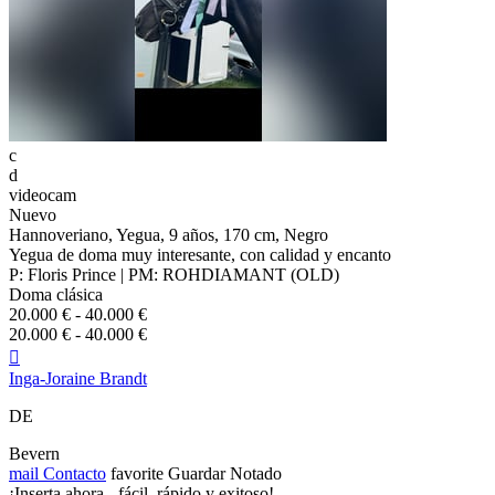
c
d
videocam
Nuevo
Hannoveriano, Yegua, 9 años, 170 cm, Negro
Yegua de doma muy interesante, con calidad y encanto
P: Floris Prince | PM: ROHDIAMANT (OLD)
Doma clásica
20.000 € - 40.000 €
20.000 € - 40.000 €

Inga-Joraine Brandt
DE
Bevern
mail
Contacto
favorite
Guardar
Notado
¡Inserta ahora - fácil, rápido y exitoso!