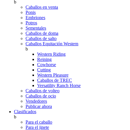
b
Caballos en venta
Ponis
Embriones
Potros
Sementales
Caballos de doma
Caballos de salto
Caballos Equitación Western
b
Western Riding
Reining
Cowhorse
Cutting
Western Pleasure
Caballos de TREC
Versatility Ranch Horse
Caballos de volteo
Caballos de ocio
Vendedores
Publicar ahora
Clasificados
b
Para el caballo
Para el jinete