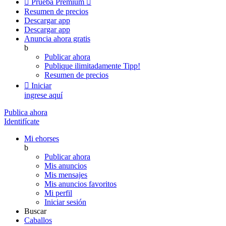

Prueba Premium

Resumen de precios
Descargar app
Descargar app
Anuncia ahora gratis
b
Publicar ahora
Publique ilimitadamente
Tipp!
Resumen de precios

Iniciar
ingrese aquí
Publica ahora
Identifícate
Mi ehorses
b
Publicar ahora
Mis anuncios
Mis mensajes
Mis anuncios favoritos
Mi perfil
Iniciar sesión
Buscar
Caballos