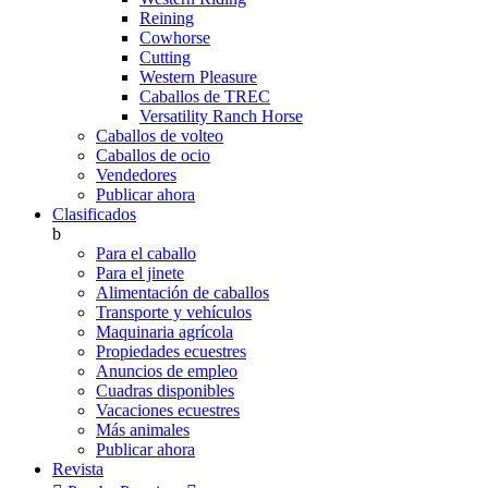
Reining
Cowhorse
Cutting
Western Pleasure
Caballos de TREC
Versatility Ranch Horse
Caballos de volteo
Caballos de ocio
Vendedores
Publicar ahora
Clasificados
b
Para el caballo
Para el jinete
Alimentación de caballos
Transporte y vehículos
Maquinaria agrícola
Propiedades ecuestres
Anuncios de empleo
Cuadras disponibles
Vacaciones ecuestres
Más animales
Publicar ahora
Revista