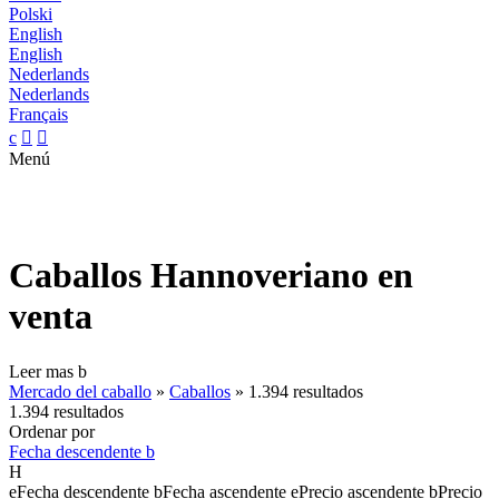
Polski
English
English
Nederlands
Nederlands
Français
c


Menú
Caballos Hannoveriano en
venta
Leer mas
b
Mercado del caballo
»
Caballos
»
1.394 resultados
1.394 resultados
Ordenar por
Fecha descendente
b
H
e
Fecha descendente
b
Fecha ascendente
e
Precio ascendente
b
Precio