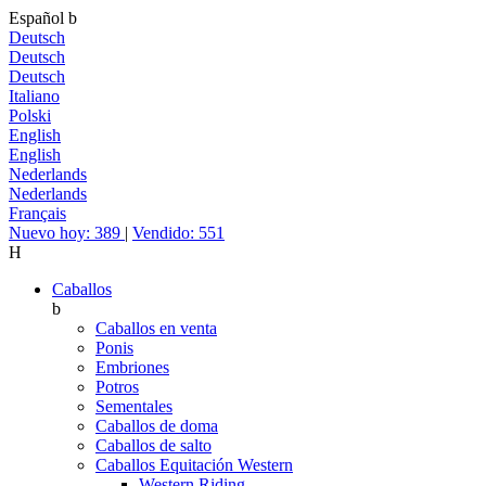
Español
b
Deutsch
Deutsch
Deutsch
Italiano
Polski
English
English
Nederlands
Nederlands
Français
Nuevo hoy: 389
|
Vendido: 551
H
Caballos
b
Caballos en venta
Ponis
Embriones
Potros
Sementales
Caballos de doma
Caballos de salto
Caballos Equitación Western
Western Riding