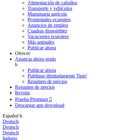
Alimentación de caballos
Transporte y vehículos
Maquinaria agrícola
Propiedades ecuestres
Anuncios de empleo
Cuadras disponibles
Vacaciones ecuestres
Más animales
Publicar ahora
Ofrecer
Anuncia ahora gratis
b
Publicar ahora
Publique ilimitadamente
Tipp!
Resumen de precios
Resumen de precios
Revista
Prueba Premium

Descargar app
download
Español
b
Deutsch
Deutsch
Deutsch
Italiano