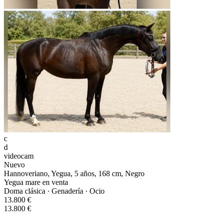
c
d
videocam
Nuevo
Hannoveriano, Yegua, 5 años, 168 cm, Negro
Yegua mare en venta
Doma clásica · Genadería · Ocio
13.800 €
13.800 €