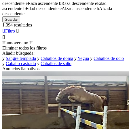
descendente
e
Raza ascendente
b
Raza descendente
e
Edad
ascendente
b
Edad descendente
e
Alzada ascendente
b
Alzada
descendente
Guardar
1.394 resultados

Filtro


Hannoveriano
H
Eliminar todos los filtros
Añadir búsqueda:
y
Sangre templada
y
Caballos de doma
y
Yegua
y
Caballos de ocio
y
Caballo castrado
y
Caballos de salto
Anuncios llamativos