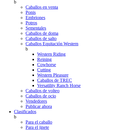
b
Caballos en venta
Ponis
Embriones
Potros
Sementales
Caballos de doma
Caballos de salto
Caballos Equitación Western
b
Western Riding
Reining
Cowhorse
Cutting
Western Pleasure
Caballos de TREC
Versatility Ranch Horse
Caballos de volteo
Caballos de ocio
Vendedores
Publicar ahora
Clasificados
b
Para el caballo
Para el jinete