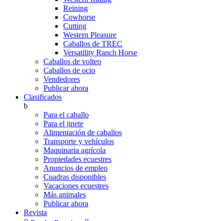
Reining
Cowhorse
Cutting
Western Pleasure
Caballos de TREC
Versatility Ranch Horse
Caballos de volteo
Caballos de ocio
Vendedores
Publicar ahora
Clasificados
b
Para el caballo
Para el jinete
Alimentación de caballos
Transporte y vehículos
Maquinaria agrícola
Propiedades ecuestres
Anuncios de empleo
Cuadras disponibles
Vacaciones ecuestres
Más animales
Publicar ahora
Revista