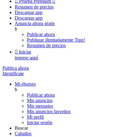

Prueba Premium

Resumen de precios
Descargar app
Descargar app
Anuncia ahora gratis
b
Publicar ahora
Publique ilimitadamente
Tipp!
Resumen de precios

Iniciar
ingrese aquí
Publica ahora
Identifícate
Mi ehorses
b
Publicar ahora
Mis anuncios
Mis mensajes
Mis anuncios favoritos
Mi perfil
Iniciar sesión
Buscar
Caballos