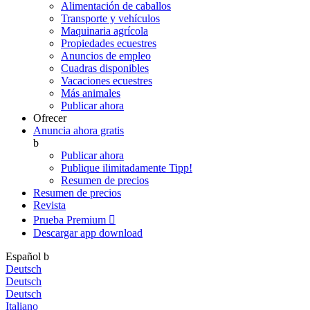
Alimentación de caballos
Transporte y vehículos
Maquinaria agrícola
Propiedades ecuestres
Anuncios de empleo
Cuadras disponibles
Vacaciones ecuestres
Más animales
Publicar ahora
Ofrecer
Anuncia ahora gratis
b
Publicar ahora
Publique ilimitadamente
Tipp!
Resumen de precios
Resumen de precios
Revista
Prueba Premium

Descargar app
download
Español
b
Deutsch
Deutsch
Deutsch
Italiano