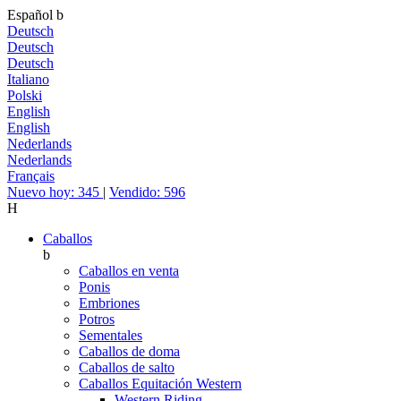
Español
b
Deutsch
Deutsch
Deutsch
Italiano
Polski
English
English
Nederlands
Nederlands
Français
Nuevo hoy: 345
|
Vendido: 596
H
Caballos
b
Caballos en venta
Ponis
Embriones
Potros
Sementales
Caballos de doma
Caballos de salto
Caballos Equitación Western
Western Riding