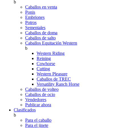
b
Caballos en venta
Ponis
Embriones
Potros
Sementales
Caballos de doma
Caballos de salto
Caballos Equitación Western
b
Western Riding
Reining
Cowhorse
Cutting
Western Pleasure
Caballos de TREC
Versatility Ranch Horse
Caballos de volteo
Caballos de ocio
Vendedores
Publicar ahora
Clasificados
b
Para el caballo
Para el jinete