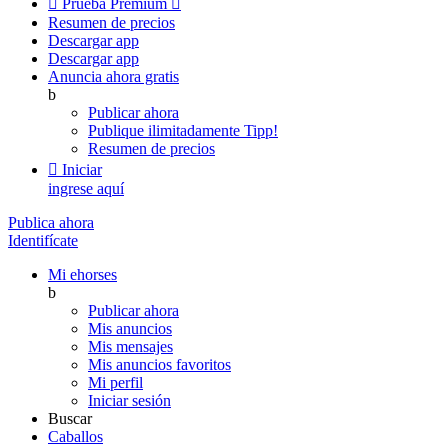

Prueba Premium

Resumen de precios
Descargar app
Descargar app
Anuncia ahora gratis
b
Publicar ahora
Publique ilimitadamente
Tipp!
Resumen de precios

Iniciar
ingrese aquí
Publica ahora
Identifícate
Mi ehorses
b
Publicar ahora
Mis anuncios
Mis mensajes
Mis anuncios favoritos
Mi perfil
Iniciar sesión
Buscar
Caballos