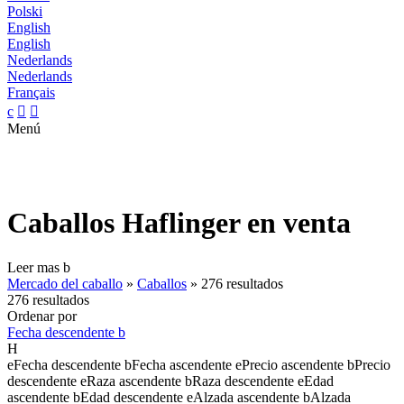
Polski
English
English
Nederlands
Nederlands
Français
c


Menú
Caballos Haflinger en venta
Leer mas
b
Mercado del caballo
»
Caballos
»
276 resultados
276 resultados
Ordenar por
Fecha descendente
b
H
e
Fecha descendente
b
Fecha ascendente
e
Precio ascendente
b
Precio
descendente
e
Raza ascendente
b
Raza descendente
e
Edad
ascendente
b
Edad descendente
e
Alzada ascendente
b
Alzada