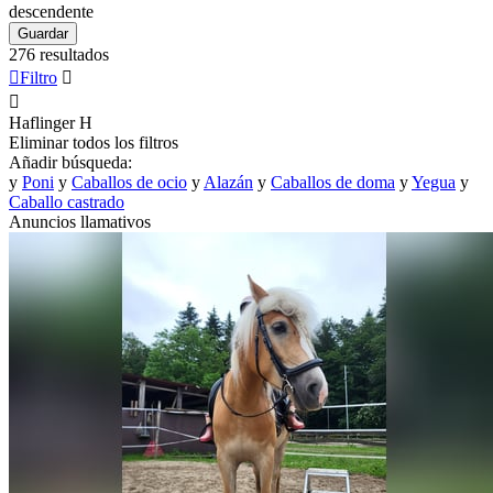
descendente
Guardar
276 resultados

Filtro


Haflinger
H
Eliminar todos los filtros
Añadir búsqueda:
y
Poni
y
Caballos de ocio
y
Alazán
y
Caballos de doma
y
Yegua
y
Caballo castrado
Anuncios llamativos