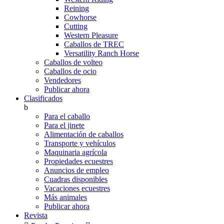
Reining
Cowhorse
Cutting
Western Pleasure
Caballos de TREC
Versatility Ranch Horse
Caballos de volteo
Caballos de ocio
Vendedores
Publicar ahora
Clasificados
b
Para el caballo
Para el jinete
Alimentación de caballos
Transporte y vehículos
Maquinaria agrícola
Propiedades ecuestres
Anuncios de empleo
Cuadras disponibles
Vacaciones ecuestres
Más animales
Publicar ahora
Revista