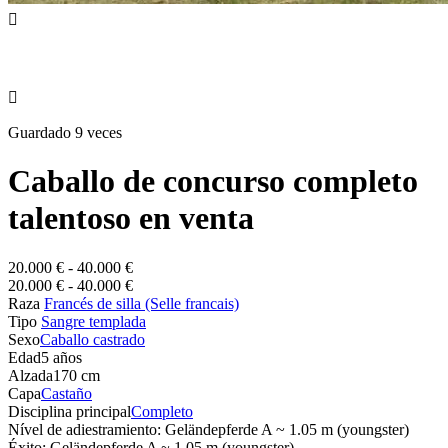


Guardado 9 veces
Caballo de concurso completo
talentoso en venta
20.000 € - 40.000 €
20.000 € - 40.000 €
Raza
Francés de silla (Selle francais)
Tipo
Sangre templada
Sexo
Caballo castrado
Edad
5 años
Alzada
170 cm
Capa
Castaño
Disciplina principal
Completo
Nível de adiestramiento: Geländepferde A ~ 1.05 m (youngster)
Éxito: Geländepferde A ~ 1.05 m (youngster)