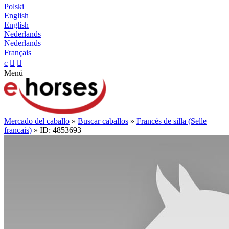
Polski
English
English
Nederlands
Nederlands
Français
c


Menú
Mercado del caballo
»
Buscar caballos
»
Francés de silla (Selle
francais)
» ID: 4853693