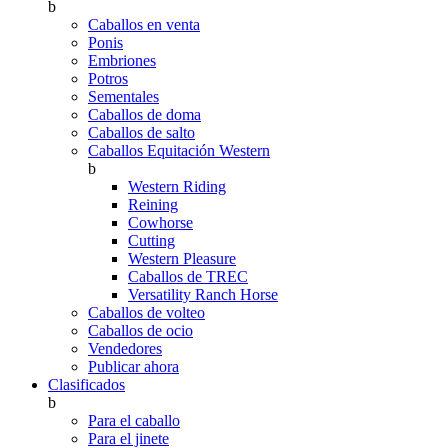
b
Caballos en venta
Ponis
Embriones
Potros
Sementales
Caballos de doma
Caballos de salto
Caballos Equitación Western
b
Western Riding
Reining
Cowhorse
Cutting
Western Pleasure
Caballos de TREC
Versatility Ranch Horse
Caballos de volteo
Caballos de ocio
Vendedores
Publicar ahora
Clasificados
b
Para el caballo
Para el jinete