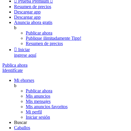

Prueba Premium

Resumen de precios
Descargar app
Descargar app
Anuncia ahora gratis
b
Publicar ahora
Publique ilimitadamente
Tipp!
Resumen de precios

Iniciar
ingrese aquí
Publica ahora
Identifícate
Mi ehorses
b
Publicar ahora
Mis anuncios
Mis mensajes
Mis anuncios favoritos
Mi perfil
Iniciar sesión
Buscar
Caballos