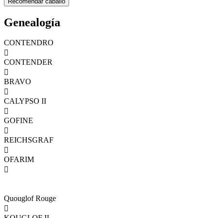
Genealogía
CONTENDRO

CONTENDER

BRAVO

CALYPSO II

GOFINE

REICHSGRAF

OFARIM

Quouglof Rouge

KOUGLOF II