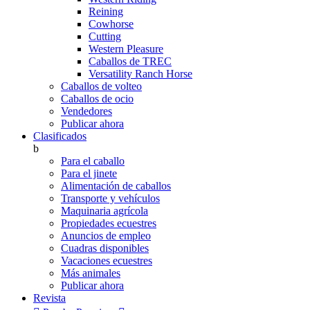
Reining
Cowhorse
Cutting
Western Pleasure
Caballos de TREC
Versatility Ranch Horse
Caballos de volteo
Caballos de ocio
Vendedores
Publicar ahora
Clasificados
b
Para el caballo
Para el jinete
Alimentación de caballos
Transporte y vehículos
Maquinaria agrícola
Propiedades ecuestres
Anuncios de empleo
Cuadras disponibles
Vacaciones ecuestres
Más animales
Publicar ahora
Revista