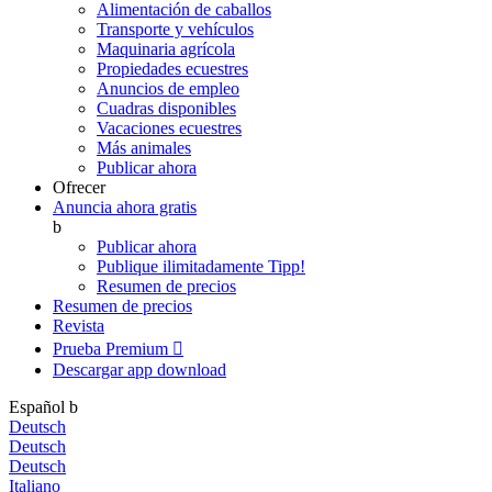
Alimentación de caballos
Transporte y vehículos
Maquinaria agrícola
Propiedades ecuestres
Anuncios de empleo
Cuadras disponibles
Vacaciones ecuestres
Más animales
Publicar ahora
Ofrecer
Anuncia ahora gratis
b
Publicar ahora
Publique ilimitadamente
Tipp!
Resumen de precios
Resumen de precios
Revista
Prueba Premium

Descargar app
download
Español
b
Deutsch
Deutsch
Deutsch
Italiano