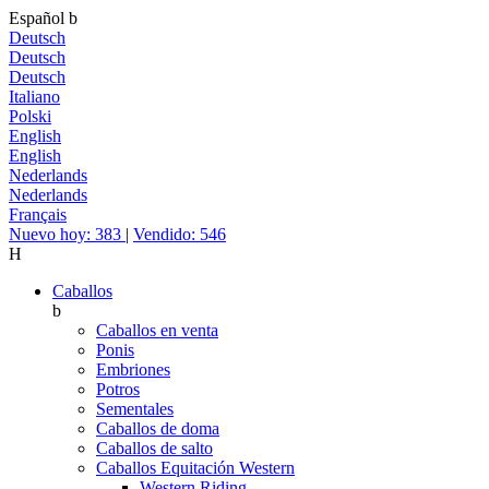
Español
b
Deutsch
Deutsch
Deutsch
Italiano
Polski
English
English
Nederlands
Nederlands
Français
Nuevo hoy: 383
|
Vendido: 546
H
Caballos
b
Caballos en venta
Ponis
Embriones
Potros
Sementales
Caballos de doma
Caballos de salto
Caballos Equitación Western
Western Riding