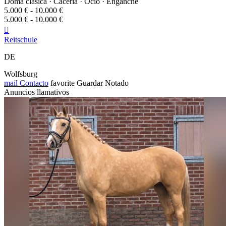
Doma clásica · Cacería · Ocio · Enganche
5.000 € - 10.000 €
5.000 € - 10.000 €

Reitschule
DE
Wolfsburg
mail
Contacto
favorite
Guardar
Notado
Anuncios llamativos