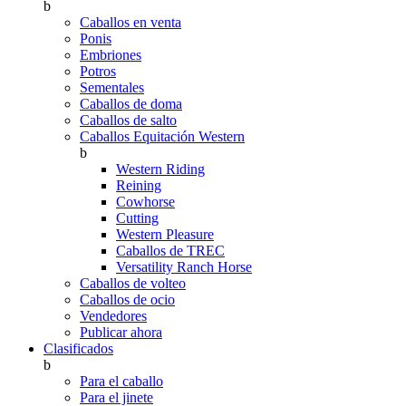
b
Caballos en venta
Ponis
Embriones
Potros
Sementales
Caballos de doma
Caballos de salto
Caballos Equitación Western
b
Western Riding
Reining
Cowhorse
Cutting
Western Pleasure
Caballos de TREC
Versatility Ranch Horse
Caballos de volteo
Caballos de ocio
Vendedores
Publicar ahora
Clasificados
b
Para el caballo
Para el jinete