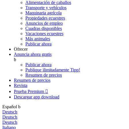
Alimentación de caballos
Transporte y vehículos
Maquinaria agrícola
Propiedades ecuestres
Anuncios de empleo
Cuadras disponibles
Vacaciones ecuestres
Más animales
Publicar ahora
Ofrecer
Anuncia ahora gratis
b
Publicar ahora
Publique ilimitadamente
Tipp!
Resumen de precios
Resumen de precios
Revista
Prueba Premium

Descargar app
download
Español
b
Deutsch
Deutsch
Deutsch
Italiano