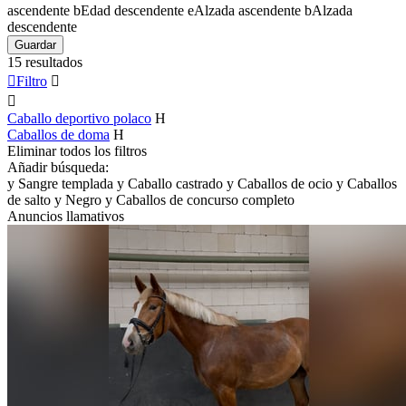
ascendente
b
Edad descendente
e
Alzada ascendente
b
Alzada
descendente
Guardar
15 resultados

Filtro


Caballo deportivo polaco
H
Caballos de doma
H
Eliminar todos los filtros
Añadir búsqueda:
y
Sangre templada
y
Caballo castrado
y
Caballos de ocio
y
Caballos
de salto
y
Negro
y
Caballos de concurso completo
Anuncios llamativos