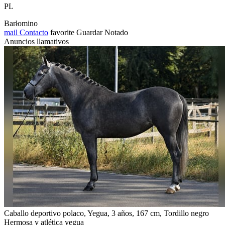
PL
Barłomino
mail
Contacto
favorite
Guardar
Notado
Anuncios llamativos
Caballo deportivo polaco, Yegua, 3 años, 167 cm, Tordillo negro
Hermosa y atlética yegua