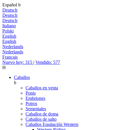
Español
b
Deutsch
Deutsch
Deutsch
Italiano
Polski
English
English
Nederlands
Nederlands
Français
Nuevo hoy: 315
|
Vendido: 577
H
Caballos
b
Caballos en venta
Ponis
Embriones
Potros
Sementales
Caballos de doma
Caballos de salto
Caballos Equitación Western
Western Riding