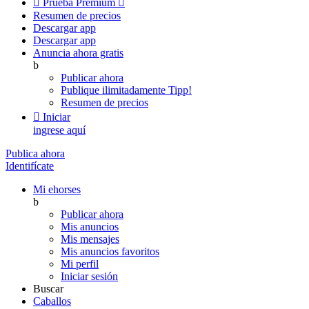

Prueba Premium

Resumen de precios
Descargar app
Descargar app
Anuncia ahora gratis
b
Publicar ahora
Publique ilimitadamente
Tipp!
Resumen de precios

Iniciar
ingrese aquí
Publica ahora
Identifícate
Mi ehorses
b
Publicar ahora
Mis anuncios
Mis mensajes
Mis anuncios favoritos
Mi perfil
Iniciar sesión
Buscar
Caballos