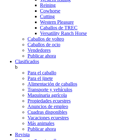
Reining
Cowhorse
Cutting
Western Pleasure
Caballos de TREC
Versatility Ranch Horse
Caballos de volteo
Caballos de ocio
Vendedores
Publicar ahora
Clasificados
b
Para el caballo
Para el jinete
Alimentación de caballos
Transporte y vehículos
Maquinaria agrícola
Propiedades ecuestres
Anuncios de empleo
Cuadras disponibles
Vacaciones ecuestres
Más animales
Publicar ahora
Revista