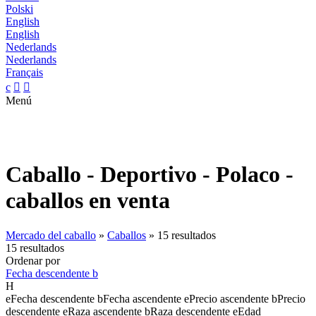
Polski
English
English
Nederlands
Nederlands
Français
c


Menú
Caballo - Deportivo - Polaco -
caballos en venta
Mercado del caballo
»
Caballos
»
15 resultados
15 resultados
Ordenar por
Fecha descendente
b
H
e
Fecha descendente
b
Fecha ascendente
e
Precio ascendente
b
Precio
descendente
e
Raza ascendente
b
Raza descendente
e
Edad