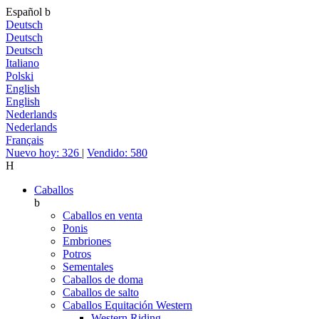
Español
b
Deutsch
Deutsch
Deutsch
Italiano
Polski
English
English
Nederlands
Nederlands
Français
Nuevo hoy: 326
|
Vendido: 580
H
Caballos
b
Caballos en venta
Ponis
Embriones
Potros
Sementales
Caballos de doma
Caballos de salto
Caballos Equitación Western
Western Riding