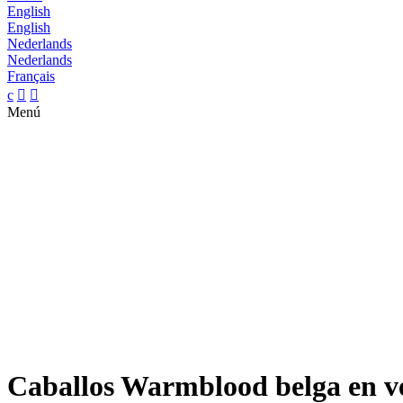
English
English
Nederlands
Nederlands
Français
c


Menú
Caballos Warmblood belga en v