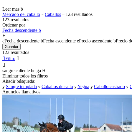
Leer mas
b
Mercado del caballo
»
Caballos
»
123 resultados
123 resultados
Ordenar por
Fecha descendente
b
H
e
Fecha descendente
b
Fecha ascendente
e
Precio ascendente
b
Precio d
Guardar
123 resultados

Filtro


sangre caliente belga
H
Eliminar todos los filtros
Añadir búsqueda:
y
Sangre templada
y
Caballos de salto
y
Yegua
y
Caballo castrado
y
C
Anuncios llamativos