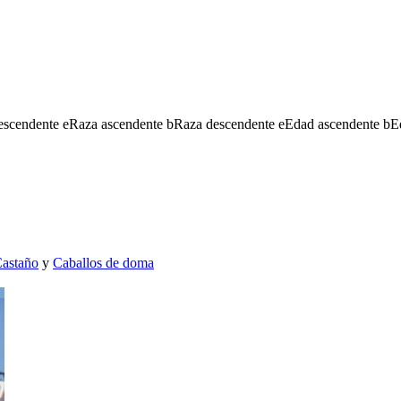
escendente
e
Raza ascendente
b
Raza descendente
e
Edad ascendente
b
E
astaño
y
Caballos de doma