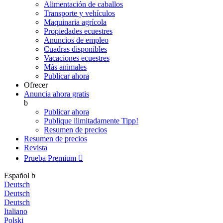
Alimentación de caballos
Transporte y vehículos
Maquinaria agrícola
Propiedades ecuestres
Anuncios de empleo
Cuadras disponibles
Vacaciones ecuestres
Más animales
Publicar ahora
Ofrecer
Anuncia ahora gratis
b
Publicar ahora
Publique ilimitadamente
Tipp!
Resumen de precios
Resumen de precios
Revista
Prueba Premium

Español
b
Deutsch
Deutsch
Deutsch
Italiano
Polski