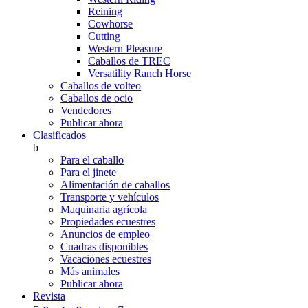
Reining
Cowhorse
Cutting
Western Pleasure
Caballos de TREC
Versatility Ranch Horse
Caballos de volteo
Caballos de ocio
Vendedores
Publicar ahora
Clasificados
b
Para el caballo
Para el jinete
Alimentación de caballos
Transporte y vehículos
Maquinaria agrícola
Propiedades ecuestres
Anuncios de empleo
Cuadras disponibles
Vacaciones ecuestres
Más animales
Publicar ahora
Revista