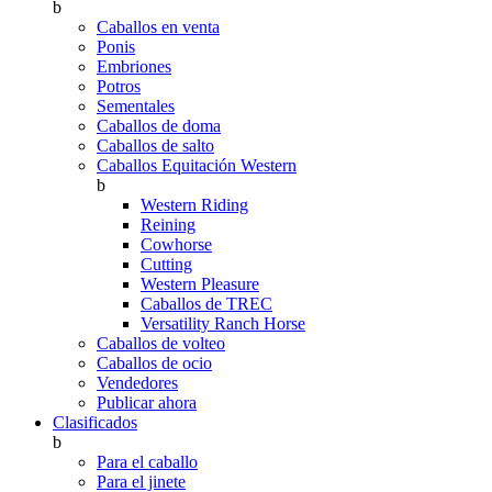
b
Caballos en venta
Ponis
Embriones
Potros
Sementales
Caballos de doma
Caballos de salto
Caballos Equitación Western
b
Western Riding
Reining
Cowhorse
Cutting
Western Pleasure
Caballos de TREC
Versatility Ranch Horse
Caballos de volteo
Caballos de ocio
Vendedores
Publicar ahora
Clasificados
b
Para el caballo
Para el jinete