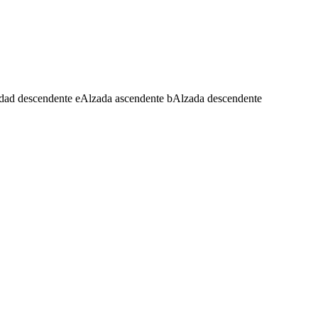
dad descendente
e
Alzada ascendente
b
Alzada descendente