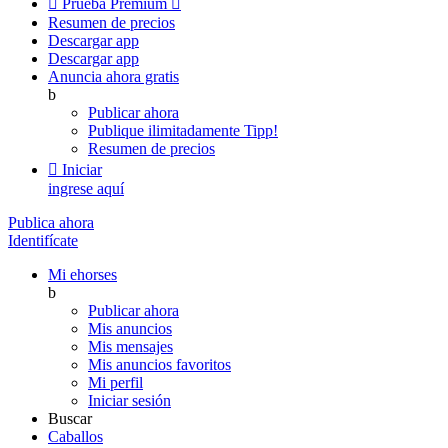

Prueba Premium

Resumen de precios
Descargar app
Descargar app
Anuncia ahora gratis
b
Publicar ahora
Publique ilimitadamente
Tipp!
Resumen de precios

Iniciar
ingrese aquí
Publica ahora
Identifícate
Mi ehorses
b
Publicar ahora
Mis anuncios
Mis mensajes
Mis anuncios favoritos
Mi perfil
Iniciar sesión
Buscar
Caballos