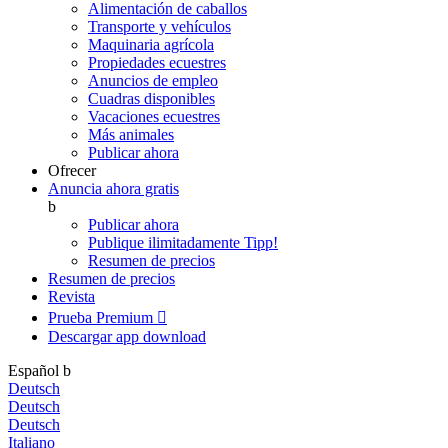
Alimentación de caballos
Transporte y vehículos
Maquinaria agrícola
Propiedades ecuestres
Anuncios de empleo
Cuadras disponibles
Vacaciones ecuestres
Más animales
Publicar ahora
Ofrecer
Anuncia ahora gratis
b
Publicar ahora
Publique ilimitadamente
Tipp!
Resumen de precios
Resumen de precios
Revista
Prueba Premium

Descargar app
download
Español
b
Deutsch
Deutsch
Deutsch
Italiano