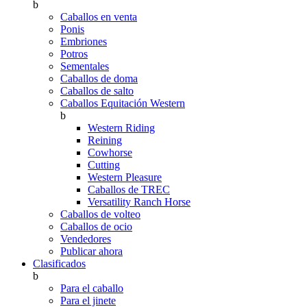
b
Caballos en venta
Ponis
Embriones
Potros
Sementales
Caballos de doma
Caballos de salto
Caballos Equitación Western
b
Western Riding
Reining
Cowhorse
Cutting
Western Pleasure
Caballos de TREC
Versatility Ranch Horse
Caballos de volteo
Caballos de ocio
Vendedores
Publicar ahora
Clasificados
b
Para el caballo
Para el jinete