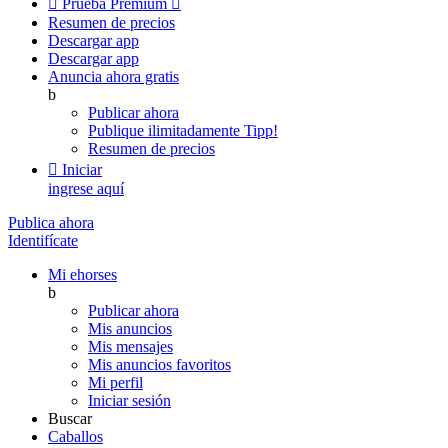

Prueba Premium

Resumen de precios
Descargar app
Descargar app
Anuncia ahora gratis
b
Publicar ahora
Publique ilimitadamente
Tipp!
Resumen de precios

Iniciar
ingrese aquí
Publica ahora
Identifícate
Mi ehorses
b
Publicar ahora
Mis anuncios
Mis mensajes
Mis anuncios favoritos
Mi perfil
Iniciar sesión
Buscar
Caballos