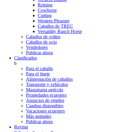
Reining
Cowhorse
Cutting
Western Pleasure
Caballos de TREC
Versatility Ranch Horse
Caballos de volteo
Caballos de ocio
Vendedores
Publicar ahora
Clasificados
b
Para el caballo
Para el jinete
Alimentación de caballos
Transporte y vehículos
Maquinaria agrícola
Propiedades ecuestres
Anuncios de empleo
Cuadras disponibles
Vacaciones ecuestres
Más animales
Publicar ahora
Revista