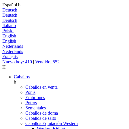
Español
b
Deutsch
Deutsch
Deutsch
Italiano
Polski
English
English
Nederlands
Nederlands
Français
Nuevo hoy: 410
|
Vendido: 552
H
Caballos
b
Caballos en venta
Ponis
Embriones
Potros
Sementales
Caballos de doma
Caballos de salto
Caballos Equitación Western
Western Riding