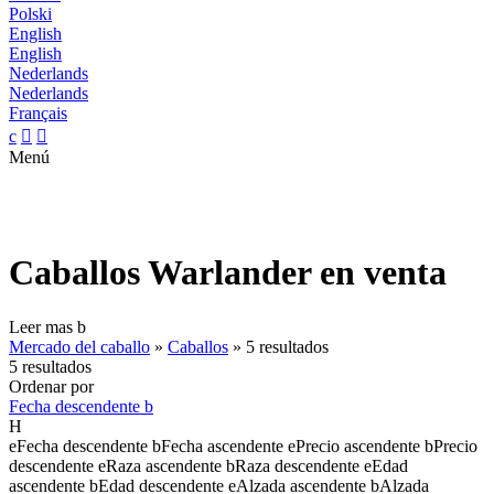
Polski
English
English
Nederlands
Nederlands
Français
c


Menú
Caballos Warlander en venta
Leer mas
b
Mercado del caballo
»
Caballos
»
5 resultados
5 resultados
Ordenar por
Fecha descendente
b
H
e
Fecha descendente
b
Fecha ascendente
e
Precio ascendente
b
Precio
descendente
e
Raza ascendente
b
Raza descendente
e
Edad
ascendente
b
Edad descendente
e
Alzada ascendente
b
Alzada