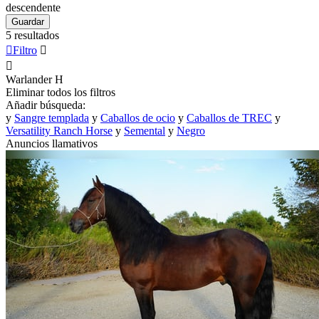
descendente
Guardar
5 resultados

Filtro


Warlander
H
Eliminar todos los filtros
Añadir búsqueda:
y
Sangre templada
y
Caballos de ocio
y
Caballos de TREC
y
Versatility Ranch Horse
y
Semental
y
Negro
Anuncios llamativos