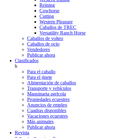
Reining
Cowhorse
Cutting
Western Pleasure
Caballos de TREC
Versatility Ranch Horse
Caballos de volteo
Caballos de ocio
Vendedores
Publicar ahora
Clasificados
b
Para el caballo
Para el jinete
Alimentación de caballos
Transporte y vehículos
Maquinaria agrícola
Propiedades ecuestres
Anuncios de empleo
Cuadras disponibles
Vacaciones ecuestres
Más animales
Publicar ahora
Revista