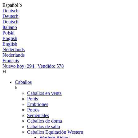
Español
b
Deutsch
Deutsch
Deutsch
Italiano
Polski
English
English
Nederlands
Nederlands
Français
Nuevo hoy: 294
|
Vendido: 578
H
Caballos
b
Caballos en venta
Ponis
Embriones
Potros
Sementales
Caballos de doma
Caballos de salto
Caballos Equitación Western
Western Riding