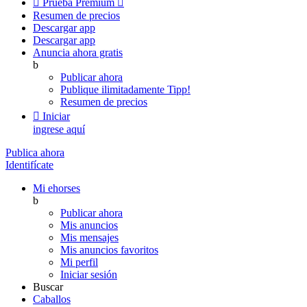

Prueba Premium

Resumen de precios
Descargar app
Descargar app
Anuncia ahora gratis
b
Publicar ahora
Publique ilimitadamente
Tipp!
Resumen de precios

Iniciar
ingrese aquí
Publica ahora
Identifícate
Mi ehorses
b
Publicar ahora
Mis anuncios
Mis mensajes
Mis anuncios favoritos
Mi perfil
Iniciar sesión
Buscar
Caballos