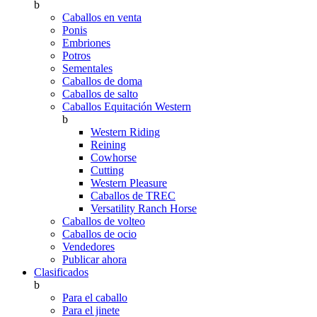
b
Caballos en venta
Ponis
Embriones
Potros
Sementales
Caballos de doma
Caballos de salto
Caballos Equitación Western
b
Western Riding
Reining
Cowhorse
Cutting
Western Pleasure
Caballos de TREC
Versatility Ranch Horse
Caballos de volteo
Caballos de ocio
Vendedores
Publicar ahora
Clasificados
b
Para el caballo
Para el jinete