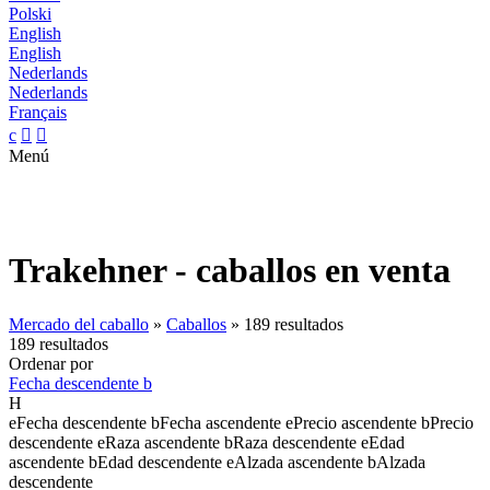
Polski
English
English
Nederlands
Nederlands
Français
c


Menú
Trakehner - caballos en venta
Mercado del caballo
»
Caballos
»
189 resultados
189 resultados
Ordenar por
Fecha descendente
b
H
e
Fecha descendente
b
Fecha ascendente
e
Precio ascendente
b
Precio
descendente
e
Raza ascendente
b
Raza descendente
e
Edad
ascendente
b
Edad descendente
e
Alzada ascendente
b
Alzada
descendente