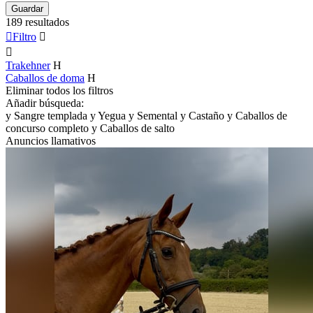
Guardar
189 resultados

Filtro


Trakehner
H
Caballos de doma
H
Eliminar todos los filtros
Añadir búsqueda:
y
Sangre templada
y
Yegua
y
Semental
y
Castaño
y
Caballos de
concurso completo
y
Caballos de salto
Anuncios llamativos