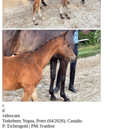
c
d
videocam
Trakehner, Yegua, Potro (04/2026), Castaño
P: Eichengold | PM: Ivanhoe