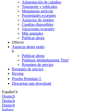
Alimentación de caballos
Transporte y vehículos
Maquinaria agrícola
Propiedades ecuestres
Anuncios de empleo
Cuadras disponibles
Vacaciones ecuestres
Más animales
Publicar ahora
Ofrecer
Anuncia ahora gratis
b
Publicar ahora
Publique ilimitadamente
Tipp!
Resumen de precios
Resumen de precios
Revista
Prueba Premium

Descargar app
download
Español
b
Deutsch
Deutsch
Deutsch
Italiano