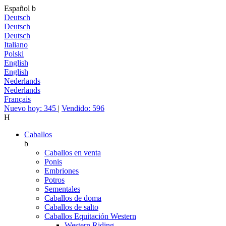
Español
b
Deutsch
Deutsch
Deutsch
Italiano
Polski
English
English
Nederlands
Nederlands
Français
Nuevo hoy: 345
|
Vendido: 596
H
Caballos
b
Caballos en venta
Ponis
Embriones
Potros
Sementales
Caballos de doma
Caballos de salto
Caballos Equitación Western
Western Riding