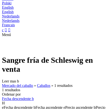
Polski
English
English
Nederlands
Nederlands
Français
c


Menú
Sangre fría de Schleswig en
venta
Leer mas
b
Mercado del caballo
»
Caballos
»
1 resultados
1 resultados
Ordenar por
Fecha descendente
b
H
e
Fecha descendente
b
Fecha ascendente
e
Precio ascendente
b
Precio