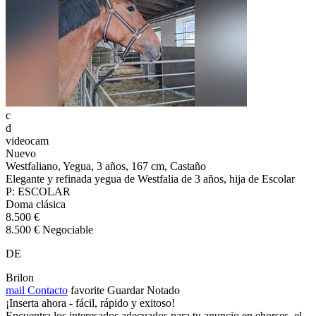
c
d
videocam
Nuevo
Westfaliano, Yegua, 3 años, 167 cm, Castaño
Elegante y refinada yegua de Westfalia de 3 años, hija de Escolar
P: ESCOLAR
Doma clásica
8.500 €
8.500 € Negociable
DE
Brilon
mail
Contacto
favorite
Guardar
Notado
¡Inserta ahora - fácil, rápido y exitoso!
Encuentra los interesados adecuados para tu anuncio en ehorses, el