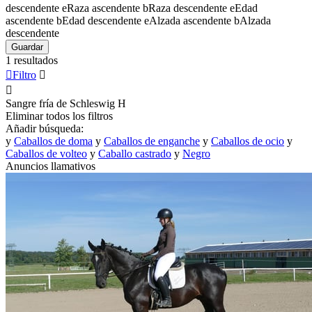
descendente
e
Raza ascendente
b
Raza descendente
e
Edad
ascendente
b
Edad descendente
e
Alzada ascendente
b
Alzada
descendente
Guardar
1 resultados

Filtro


Sangre fría de Schleswig
H
Eliminar todos los filtros
Añadir búsqueda:
y
Caballos de doma
y
Caballos de enganche
y
Caballos de ocio
y
Caballos de volteo
y
Caballo castrado
y
Negro
Anuncios llamativos