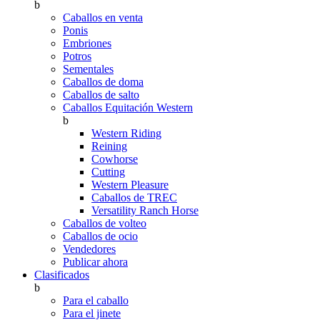
b
Caballos en venta
Ponis
Embriones
Potros
Sementales
Caballos de doma
Caballos de salto
Caballos Equitación Western
b
Western Riding
Reining
Cowhorse
Cutting
Western Pleasure
Caballos de TREC
Versatility Ranch Horse
Caballos de volteo
Caballos de ocio
Vendedores
Publicar ahora
Clasificados
b
Para el caballo
Para el jinete