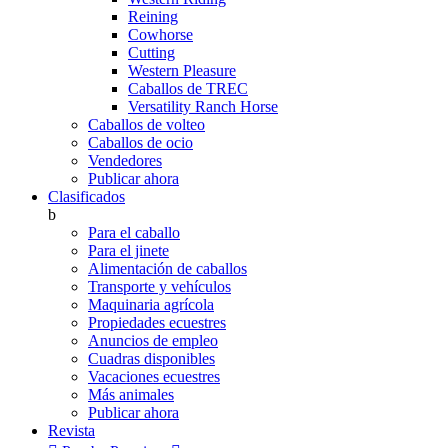
Reining
Cowhorse
Cutting
Western Pleasure
Caballos de TREC
Versatility Ranch Horse
Caballos de volteo
Caballos de ocio
Vendedores
Publicar ahora
Clasificados
b
Para el caballo
Para el jinete
Alimentación de caballos
Transporte y vehículos
Maquinaria agrícola
Propiedades ecuestres
Anuncios de empleo
Cuadras disponibles
Vacaciones ecuestres
Más animales
Publicar ahora
Revista