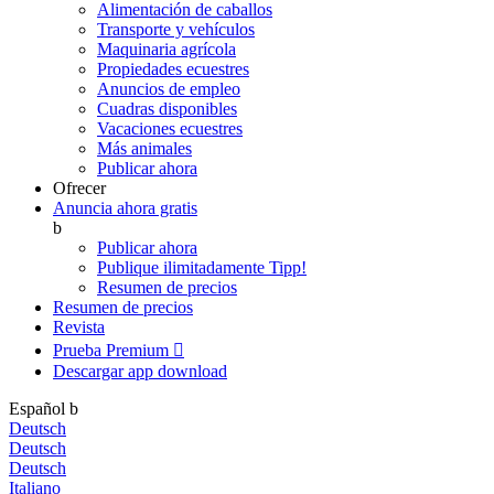
Alimentación de caballos
Transporte y vehículos
Maquinaria agrícola
Propiedades ecuestres
Anuncios de empleo
Cuadras disponibles
Vacaciones ecuestres
Más animales
Publicar ahora
Ofrecer
Anuncia ahora gratis
b
Publicar ahora
Publique ilimitadamente
Tipp!
Resumen de precios
Resumen de precios
Revista
Prueba Premium

Descargar app
download
Español
b
Deutsch
Deutsch
Deutsch
Italiano