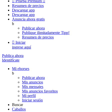

Prueba Premium

Resumen de precios
Descargar app
Descargar app
Anuncia ahora gratis
b
Publicar ahora
Publique ilimitadamente
Tipp!
Resumen de precios

Iniciar
ingrese aquí
Publica ahora
Identifícate
Mi ehorses
b
Publicar ahora
Mis anuncios
Mis mensajes
Mis anuncios favoritos
Mi perfil
Iniciar sesión
Buscar
Caballos