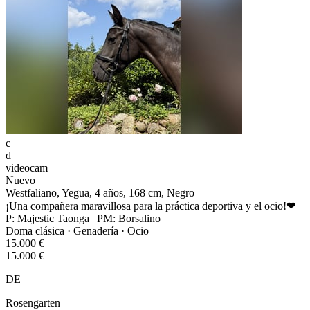
c
d
videocam
Nuevo
Westfaliano, Yegua, 4 años, 168 cm, Negro
¡Una compañera maravillosa para la práctica deportiva y el ocio!❤
P: Majestic Taonga | PM: Borsalino
Doma clásica · Genadería · Ocio
15.000 €
15.000 €
DE
Rosengarten