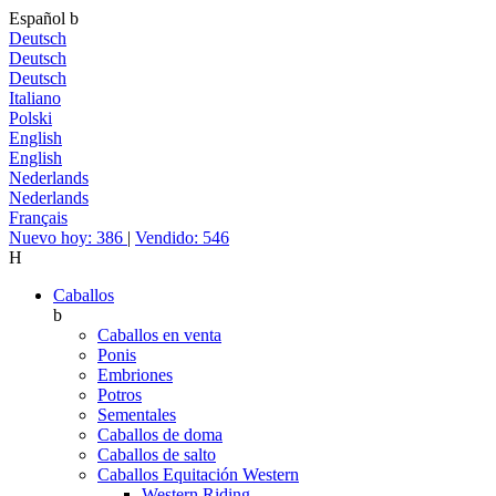
Español
b
Deutsch
Deutsch
Deutsch
Italiano
Polski
English
English
Nederlands
Nederlands
Français
Nuevo hoy: 386
|
Vendido: 546
H
Caballos
b
Caballos en venta
Ponis
Embriones
Potros
Sementales
Caballos de doma
Caballos de salto
Caballos Equitación Western
Western Riding