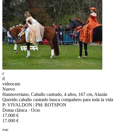
c
d
videocam
Nuevo
Hannoveriano, Caballo castrado, 4 años, 167 cm, Alazán
Querido caballo castrado busca compañero para toda la vida
P: VIVALDON | PM: ROTSPON
Doma clásica · Ocio
17.000 €
17.000 €
DE