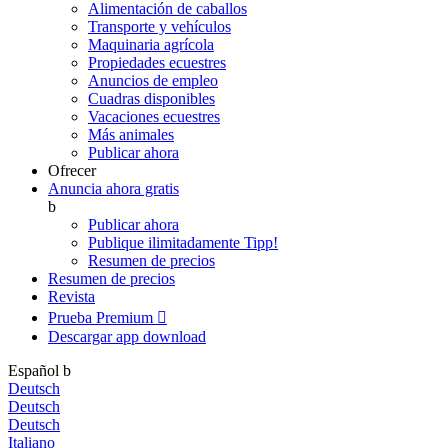
Alimentación de caballos
Transporte y vehículos
Maquinaria agrícola
Propiedades ecuestres
Anuncios de empleo
Cuadras disponibles
Vacaciones ecuestres
Más animales
Publicar ahora
Ofrecer
Anuncia ahora gratis
b
Publicar ahora
Publique ilimitadamente
Tipp!
Resumen de precios
Resumen de precios
Revista
Prueba Premium

Descargar app
download
Español
b
Deutsch
Deutsch
Deutsch
Italiano