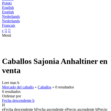
Polski
English
English
Nederlands
Nederlands
Français
c


Menú
Caballos Sajonia Anhaltiner en
venta
Leer mas
b
Mercado del caballo
»
Caballos
»
0 resultados
0 resultados
Ordenar por
Fecha descendente
b
H
e
Fecha descendente
b
Fecha ascendente
e
Precio ascendente
b
Precio