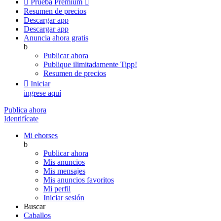

Prueba Premium

Resumen de precios
Descargar app
Descargar app
Anuncia ahora gratis
b
Publicar ahora
Publique ilimitadamente
Tipp!
Resumen de precios

Iniciar
ingrese aquí
Publica ahora
Identifícate
Mi ehorses
b
Publicar ahora
Mis anuncios
Mis mensajes
Mis anuncios favoritos
Mi perfil
Iniciar sesión
Buscar
Caballos