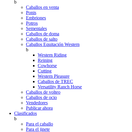
b
Caballos en venta
Ponis
Embriones
Potros
Sementales
Caballos de doma
Caballos de salto
Caballos Equitación Western
b
Western Riding
Reining
Cowhorse
Cutting
Western Pleasure
Caballos de TREC
Versatility Ranch Horse
Caballos de volteo
Caballos de ocio
Vendedores
Publicar ahora
Clasificados
b
Para el caballo
Para el jinete