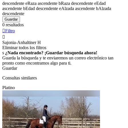
descendente
e
Raza ascendente
b
Raza descendente
e
Edad
ascendente
b
Edad descendente
e
Alzada ascendente
b
Alzada
descendente
Guardar
0 resultados

Filtro

Sajonia-Anhaltiner
H
Eliminar todos los filtros
s
¿Nada encontrado? ¡Guardar búsqueda ahora!
Guarda la búsqueda y te enviaremos un correo electrónico tan
pronto como encontramos algo para ti.
Guardar
Consultas similares
Platino