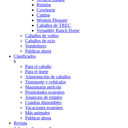
Reining
Cowhorse
Cutting
Western Pleasure
Caballos de TREC
Versatility Ranch Horse
Caballos de volteo
Caballos de ocio
Vendedores
Publicar ahora
Clasificados
b
Para el caballo
Para el jinete
Alimentación de caballos
Transporte y vehículos
Maquinaria agrícola
Propiedades ecuestres
Anuncios de empleo
Cuadras disponibles
Vacaciones ecuestres
Más animales
Publicar ahora
Revista