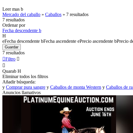
Leer mas
b
Mercado del caballo
»
Caballos
»
7 resultados
7 resultados
Ordenar por
Fecha descendente
b
H
e
Fecha descendente
b
Fecha ascendente
e
Precio ascendente
b
Precio d
Guardar
7 resultados

Filtro


Quarab
H
Eliminar todos los filtros
Añadir búsqueda:
y
Comprar pura sangre
y
Caballos de monta Western
y
Caballos de ra
Anuncios llamativos