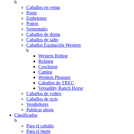
b
Caballos en venta
Ponis
Embriones
Potros
Sementales
Caballos de doma
Caballos de salto
Caballos Equitación Western
b
Western Riding
Reining
Cowhorse
Cutting
Western Pleasure
Caballos de TREC
Versatility Ranch Horse
Caballos de volteo
Caballos de ocio
Vendedores
Publicar ahora
Clasificados
b
Para el caballo
Para el jinete