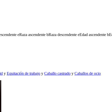
escendente
e
Raza ascendente
b
Raza descendente
e
Edad ascendente
b
E
id
y
Equitación de trabajo
y
Caballo castrado
y
Caballos de ocio