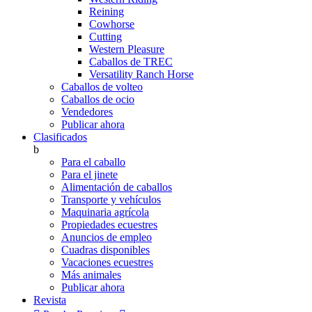
Reining
Cowhorse
Cutting
Western Pleasure
Caballos de TREC
Versatility Ranch Horse
Caballos de volteo
Caballos de ocio
Vendedores
Publicar ahora
Clasificados
b
Para el caballo
Para el jinete
Alimentación de caballos
Transporte y vehículos
Maquinaria agrícola
Propiedades ecuestres
Anuncios de empleo
Cuadras disponibles
Vacaciones ecuestres
Más animales
Publicar ahora
Revista