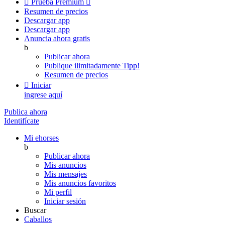

Prueba Premium

Resumen de precios
Descargar app
Descargar app
Anuncia ahora gratis
b
Publicar ahora
Publique ilimitadamente
Tipp!
Resumen de precios

Iniciar
ingrese aquí
Publica ahora
Identifícate
Mi ehorses
b
Publicar ahora
Mis anuncios
Mis mensajes
Mis anuncios favoritos
Mi perfil
Iniciar sesión
Buscar
Caballos