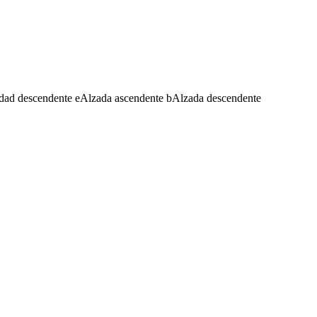
dad descendente
e
Alzada ascendente
b
Alzada descendente