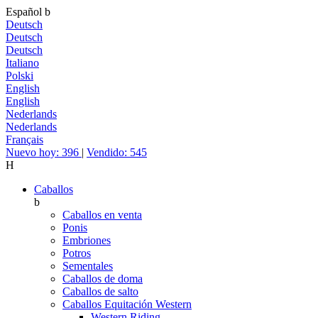
Español
b
Deutsch
Deutsch
Deutsch
Italiano
Polski
English
English
Nederlands
Nederlands
Français
Nuevo hoy: 396
|
Vendido: 545
H
Caballos
b
Caballos en venta
Ponis
Embriones
Potros
Sementales
Caballos de doma
Caballos de salto
Caballos Equitación Western
Western Riding