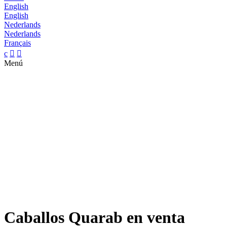
English
English
Nederlands
Nederlands
Français
c


Menú
Caballos Quarab en venta