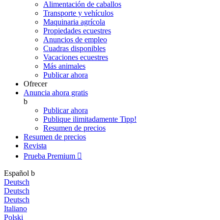
Alimentación de caballos
Transporte y vehículos
Maquinaria agrícola
Propiedades ecuestres
Anuncios de empleo
Cuadras disponibles
Vacaciones ecuestres
Más animales
Publicar ahora
Ofrecer
Anuncia ahora gratis
b
Publicar ahora
Publique ilimitadamente
Tipp!
Resumen de precios
Resumen de precios
Revista
Prueba Premium

Español
b
Deutsch
Deutsch
Deutsch
Italiano
Polski