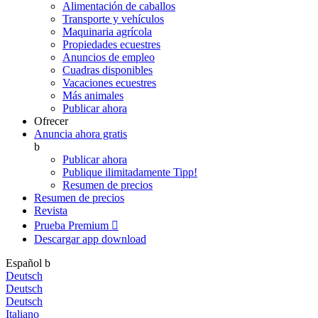
Alimentación de caballos
Transporte y vehículos
Maquinaria agrícola
Propiedades ecuestres
Anuncios de empleo
Cuadras disponibles
Vacaciones ecuestres
Más animales
Publicar ahora
Ofrecer
Anuncia ahora gratis
b
Publicar ahora
Publique ilimitadamente
Tipp!
Resumen de precios
Resumen de precios
Revista
Prueba Premium

Descargar app
download
Español
b
Deutsch
Deutsch
Deutsch
Italiano