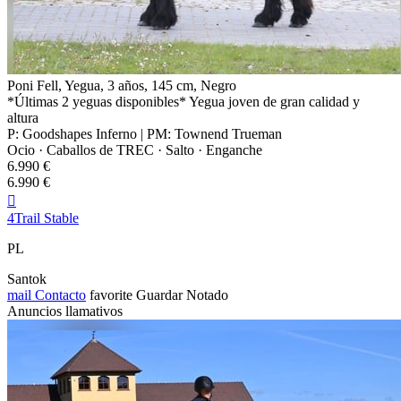
Poni Fell, Yegua, 3 años, 145 cm, Negro
*Últimas 2 yeguas disponibles* Yegua joven de gran calidad y
altura
P: Goodshapes Inferno | PM: Townend Trueman
Ocio · Caballos de TREC · Salto · Enganche
6.990 €
6.990 €

4Trail Stable
PL
Santok
mail
Contacto
favorite
Guardar
Notado
Anuncios llamativos