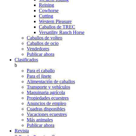
Reining
Cowhorse
Cutting
Western Pleasure
Caballos de TREC
Versatility Ranch Horse
Caballos de volteo
Caballos de ocio
Vendedores
Publicar ahora
Clasificados
b
Para el caballo
Para el jinete
Alimentación de caballos
Transporte y vehículos
Maquinaria agrícola
Propiedades ecuestres
Anuncios de empleo
Cuadras disponibles
Vacaciones ecuestres
Más animales
Publicar ahora
Revista