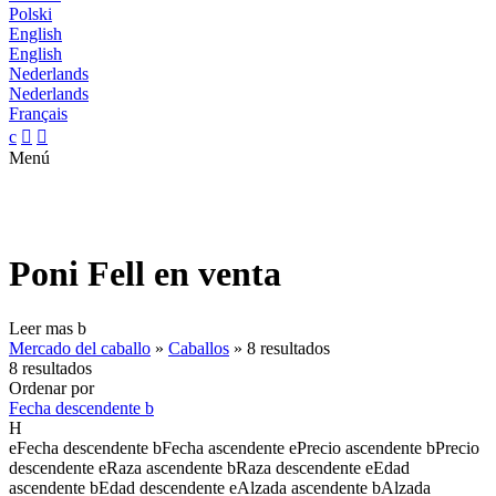
Polski
English
English
Nederlands
Nederlands
Français
c


Menú
Poni Fell en venta
Leer mas
b
Mercado del caballo
»
Caballos
»
8 resultados
8 resultados
Ordenar por
Fecha descendente
b
H
e
Fecha descendente
b
Fecha ascendente
e
Precio ascendente
b
Precio
descendente
e
Raza ascendente
b
Raza descendente
e
Edad
ascendente
b
Edad descendente
e
Alzada ascendente
b
Alzada