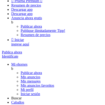

Prueba Premium

Resumen de precios
Descargar app
Descargar app
Anuncia ahora gratis
b
Publicar ahora
Publique ilimitadamente
Tipp!
Resumen de precios

Iniciar
ingrese aquí
Publica ahora
Identifícate
Mi ehorses
b
Publicar ahora
Mis anuncios
Mis mensajes
Mis anuncios favoritos
Mi perfil
Iniciar sesión
Buscar
Caballos