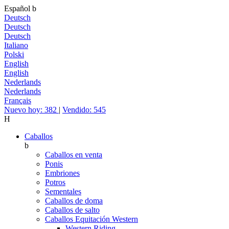
Español
b
Deutsch
Deutsch
Deutsch
Italiano
Polski
English
English
Nederlands
Nederlands
Français
Nuevo hoy: 382
|
Vendido: 545
H
Caballos
b
Caballos en venta
Ponis
Embriones
Potros
Sementales
Caballos de doma
Caballos de salto
Caballos Equitación Western
Western Riding