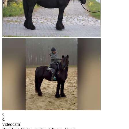
c
d
videocam