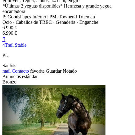
Poni Fell, Yegua, 5 años, 145 cm, Negro
*Últimas 2 yeguas disponibles* Hermosa y grande yegua
encantadora
P: Goodshapes Inferno | PM: Townend Trueman
Ocio · Caballos de TREC · Genadería · Enganche
6.990 €
6.990 €

4Trail Stable
PL
Santok
mail
Contacto
favorite
Guardar
Notado
Anuncios estándar
Bronze