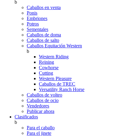
b
Caballos en venta
Ponis
Embriones
Potros
Sementales
Caballos de doma
Caballos de salto
Caballos Equitación Western
b
Western Riding
Reining
Cowhorse
Cutting
Western Pleasure
Caballos de TREC
Versatility Ranch Horse
Caballos de volteo
Caballos de ocio
Vendedores
Publicar ahora
Clasificados
b
Para el caballo
Para el jinete