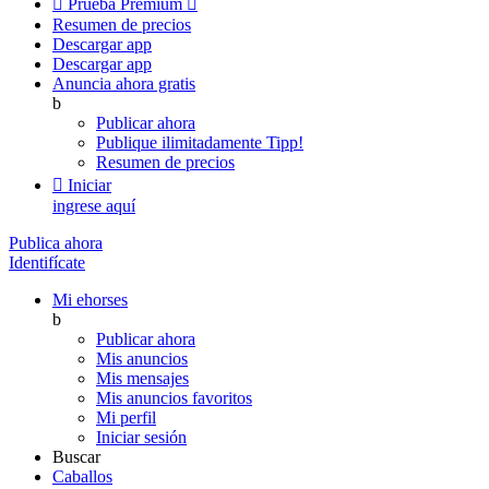

Prueba Premium

Resumen de precios
Descargar app
Descargar app
Anuncia ahora gratis
b
Publicar ahora
Publique ilimitadamente
Tipp!
Resumen de precios

Iniciar
ingrese aquí
Publica ahora
Identifícate
Mi ehorses
b
Publicar ahora
Mis anuncios
Mis mensajes
Mis anuncios favoritos
Mi perfil
Iniciar sesión
Buscar
Caballos