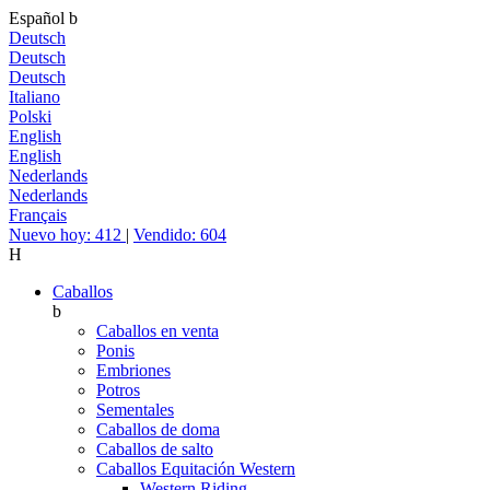
Español
b
Deutsch
Deutsch
Deutsch
Italiano
Polski
English
English
Nederlands
Nederlands
Français
Nuevo hoy: 412
|
Vendido: 604
H
Caballos
b
Caballos en venta
Ponis
Embriones
Potros
Sementales
Caballos de doma
Caballos de salto
Caballos Equitación Western
Western Riding