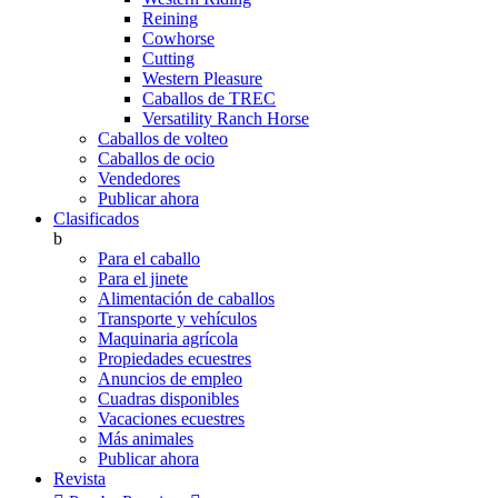
Reining
Cowhorse
Cutting
Western Pleasure
Caballos de TREC
Versatility Ranch Horse
Caballos de volteo
Caballos de ocio
Vendedores
Publicar ahora
Clasificados
b
Para el caballo
Para el jinete
Alimentación de caballos
Transporte y vehículos
Maquinaria agrícola
Propiedades ecuestres
Anuncios de empleo
Cuadras disponibles
Vacaciones ecuestres
Más animales
Publicar ahora
Revista