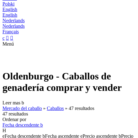
Polski
English
English
Nederlands
Nederlands
Français
c


Menú
Oldenburgo - Caballos de
genadería comprar y vender
Leer mas
b
Mercado del caballo
»
Caballos
»
47 resultados
47 resultados
Ordenar por
Fecha descendente
b
H
e
Fecha descendente
b
Fecha ascendente
e
Precio ascendente
b
Precio