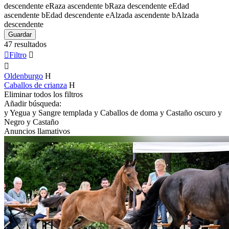
descendente
e
Raza ascendente
b
Raza descendente
e
Edad
ascendente
b
Edad descendente
e
Alzada ascendente
b
Alzada
descendente
Guardar
47 resultados

Filtro


Oldenburgo
H
Caballos de crianza
H
Eliminar todos los filtros
Añadir búsqueda:
y
Yegua
y
Sangre templada
y
Caballos de doma
y
Castaño oscuro
y
Negro
y
Castaño
Anuncios llamativos