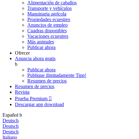
Alimentación de caballos
Transporte y vehículos
Maquinaria agrícola
Propiedades ecuestres
Anuncios de empleo
Cuadras disponibles
Vacaciones ecuestres
Más animales
Publicar ahora
Ofrecer
Anuncia ahora gratis
b
Publicar ahora
Publique ilimitadamente
Tipp!
Resumen de precios
Resumen de precios
Revista
Prueba Premium

Descargar app
download
Español
b
Deutsch
Deutsch
Deutsch
Italiano