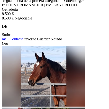
Yegua de cría de la primera categoría de Oldenburger
P: FÜRST ROMANCIER | PM: SANDRO HIT
Genadería
8.500 €
8.500 € Negociable
DE
Stuhr
mail
Contacto
favorite
Guardar
Notado
Oro