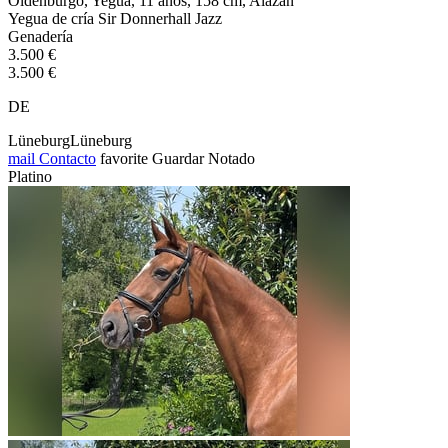
Oldenburgo, Yegua, 11 años, 158 cm, Alazán
Yegua de cría Sir Donnerhall Jazz
Genadería
3.500 €
3.500 €
DE
LüneburgLüneburg
mail
Contacto
favorite
Guardar
Notado
Platino