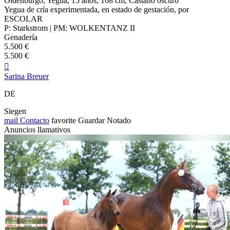
Oldenburgo, Yegua, 15 años, 168 cm, Castaño oscuro
Yegua de cría experimentada, en estado de gestación, por
ESCOLAR
P: Starkstrom | PM: WOLKENTANZ II
Genadería
5.500 €
5.500 €

Sarina Breuer
DE
Siegen
mail
Contacto
favorite
Guardar
Notado
Anuncios llamativos