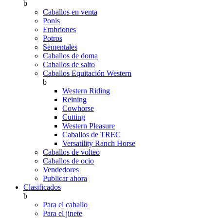
b
Caballos en venta
Ponis
Embriones
Potros
Sementales
Caballos de doma
Caballos de salto
Caballos Equitación Western
b
Western Riding
Reining
Cowhorse
Cutting
Western Pleasure
Caballos de TREC
Versatility Ranch Horse
Caballos de volteo
Caballos de ocio
Vendedores
Publicar ahora
Clasificados
b
Para el caballo
Para el jinete