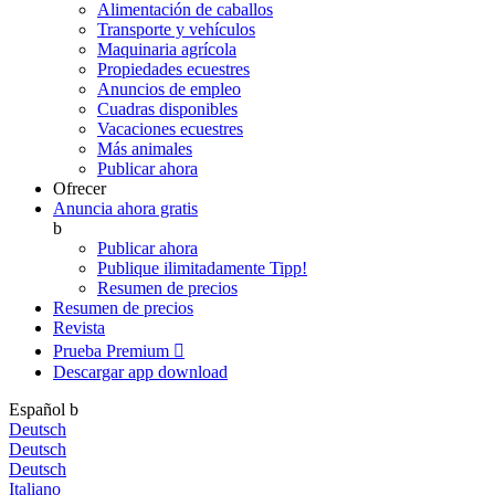
Alimentación de caballos
Transporte y vehículos
Maquinaria agrícola
Propiedades ecuestres
Anuncios de empleo
Cuadras disponibles
Vacaciones ecuestres
Más animales
Publicar ahora
Ofrecer
Anuncia ahora gratis
b
Publicar ahora
Publique ilimitadamente
Tipp!
Resumen de precios
Resumen de precios
Revista
Prueba Premium

Descargar app
download
Español
b
Deutsch
Deutsch
Deutsch
Italiano