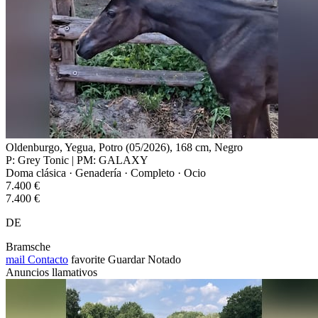
Oldenburgo, Yegua, Potro (05/2026), 168 cm, Negro
P: Grey Tonic | PM: GALAXY
Doma clásica · Genadería · Completo · Ocio
7.400 €
7.400 €
DE
Bramsche
mail
Contacto
favorite
Guardar
Notado
Anuncios llamativos