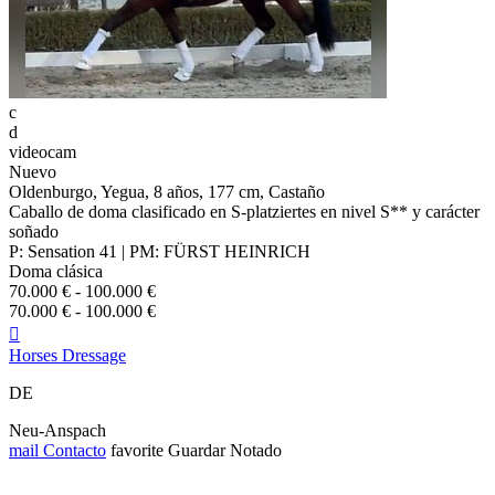
c
d
videocam
Nuevo
Oldenburgo, Yegua, 8 años, 177 cm, Castaño
Caballo de doma clasificado en S-platziertes en nivel S** y carácter
soñado
P: Sensation 41 | PM: FÜRST HEINRICH
Doma clásica
70.000 € - 100.000 €
70.000 € - 100.000 €

Horses Dressage
DE
Neu-Anspach
mail
Contacto
favorite
Guardar
Notado