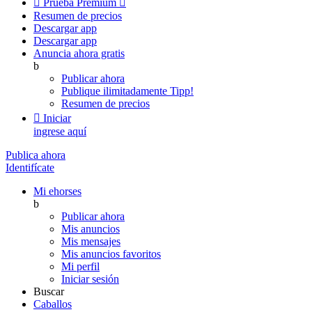

Prueba Premium

Resumen de precios
Descargar app
Descargar app
Anuncia ahora gratis
b
Publicar ahora
Publique ilimitadamente
Tipp!
Resumen de precios

Iniciar
ingrese aquí
Publica ahora
Identifícate
Mi ehorses
b
Publicar ahora
Mis anuncios
Mis mensajes
Mis anuncios favoritos
Mi perfil
Iniciar sesión
Buscar
Caballos