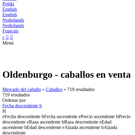
Polski
English
English
Nederlands
Nederlands
Français
c


Menú
Oldenburgo - caballos en venta
Mercado del caballo
»
Caballos
»
719 resultados
719 resultados
Ordenar por
Fecha descendente
b
H
e
Fecha descendente
b
Fecha ascendente
e
Precio ascendente
b
Precio
descendente
e
Raza ascendente
b
Raza descendente
e
Edad
ascendente
b
Edad descendente
e
Alzada ascendente
b
Alzada
descendente