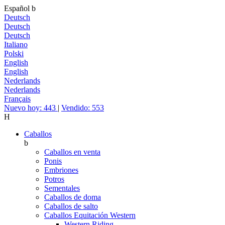
Español
b
Deutsch
Deutsch
Deutsch
Italiano
Polski
English
English
Nederlands
Nederlands
Français
Nuevo hoy: 443
|
Vendido: 553
H
Caballos
b
Caballos en venta
Ponis
Embriones
Potros
Sementales
Caballos de doma
Caballos de salto
Caballos Equitación Western
Western Riding