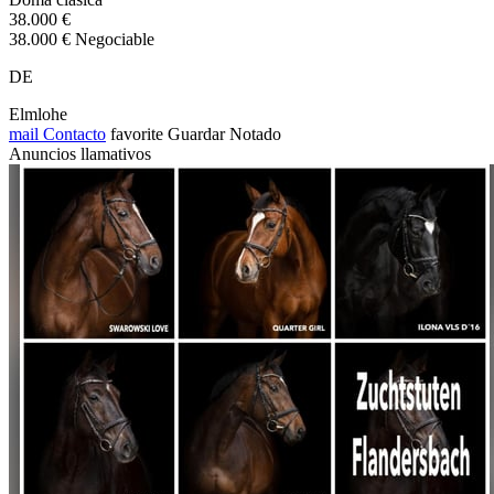
38.000 €
38.000 € Negociable
DE
Elmlohe
mail
Contacto
favorite
Guardar
Notado
Anuncios llamativos