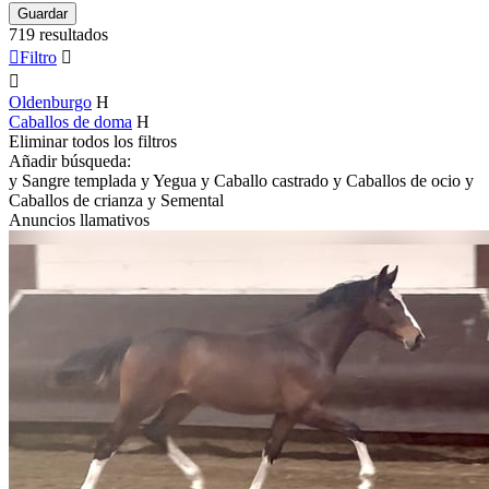
Guardar
719 resultados

Filtro


Oldenburgo
H
Caballos de doma
H
Eliminar todos los filtros
Añadir búsqueda:
y
Sangre templada
y
Yegua
y
Caballo castrado
y
Caballos de ocio
y
Caballos de crianza
y
Semental
Anuncios llamativos