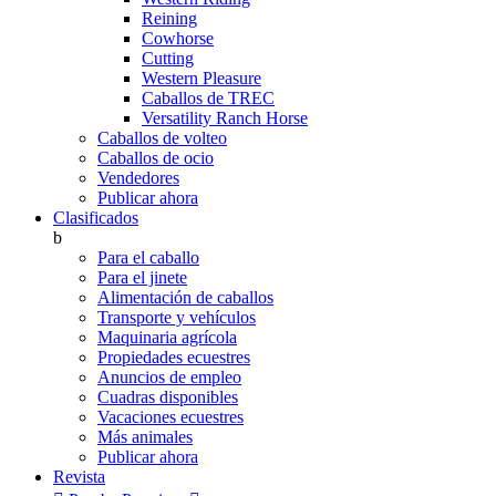
Reining
Cowhorse
Cutting
Western Pleasure
Caballos de TREC
Versatility Ranch Horse
Caballos de volteo
Caballos de ocio
Vendedores
Publicar ahora
Clasificados
b
Para el caballo
Para el jinete
Alimentación de caballos
Transporte y vehículos
Maquinaria agrícola
Propiedades ecuestres
Anuncios de empleo
Cuadras disponibles
Vacaciones ecuestres
Más animales
Publicar ahora
Revista