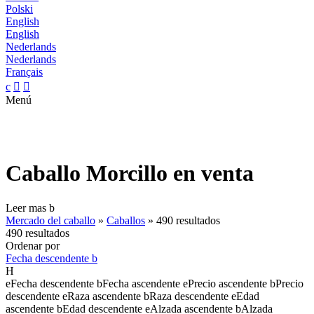
Polski
English
English
Nederlands
Nederlands
Français
c


Menú
Caballo Morcillo en venta
Leer mas
b
Mercado del caballo
»
Caballos
»
490 resultados
490 resultados
Ordenar por
Fecha descendente
b
H
e
Fecha descendente
b
Fecha ascendente
e
Precio ascendente
b
Precio
descendente
e
Raza ascendente
b
Raza descendente
e
Edad
ascendente
b
Edad descendente
e
Alzada ascendente
b
Alzada