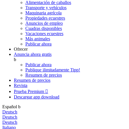
Alimentación de caballos
Transporte y vehículos
Maquinaria agrícola
Propiedades ecuestres
Anuncios de empleo
Cuadras disponibles
Vacaciones ecuestres
Más animales
Publicar ahora
Ofrecer
Anuncia ahora gratis
b
Publicar ahora
Publique ilimitadamente
Tipp!
Resumen de precios
Resumen de precios
Revista
Prueba Premium

Descargar app
download
Español
b
Deutsch
Deutsch
Deutsch
Italiano