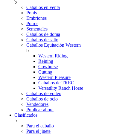
b
Caballos en venta
Ponis
Embriones
Potros
Sementales
Caballos de doma
Caballos de salto
Caballos Equitación Western
b
Western Riding
Reining
Cowhorse
Cutting
Western Pleasure
Caballos de TREC
Versatility Ranch Horse
Caballos de volteo
Caballos de ocio
Vendedores
Publicar ahora
Clasificados
b
Para el caballo
Para el jinete