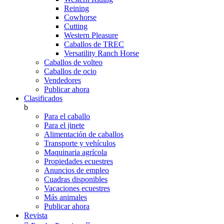
Reining
Cowhorse
Cutting
Western Pleasure
Caballos de TREC
Versatility Ranch Horse
Caballos de volteo
Caballos de ocio
Vendedores
Publicar ahora
Clasificados
b
Para el caballo
Para el jinete
Alimentación de caballos
Transporte y vehículos
Maquinaria agrícola
Propiedades ecuestres
Anuncios de empleo
Cuadras disponibles
Vacaciones ecuestres
Más animales
Publicar ahora
Revista