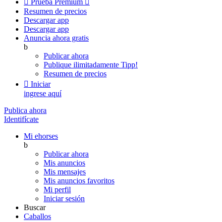

Prueba Premium

Resumen de precios
Descargar app
Descargar app
Anuncia ahora gratis
b
Publicar ahora
Publique ilimitadamente
Tipp!
Resumen de precios

Iniciar
ingrese aquí
Publica ahora
Identifícate
Mi ehorses
b
Publicar ahora
Mis anuncios
Mis mensajes
Mis anuncios favoritos
Mi perfil
Iniciar sesión
Buscar
Caballos