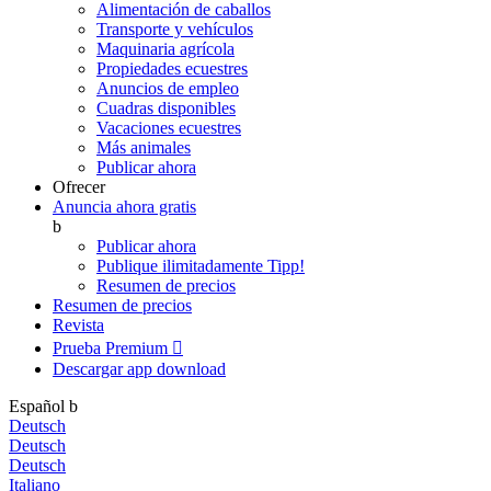
Alimentación de caballos
Transporte y vehículos
Maquinaria agrícola
Propiedades ecuestres
Anuncios de empleo
Cuadras disponibles
Vacaciones ecuestres
Más animales
Publicar ahora
Ofrecer
Anuncia ahora gratis
b
Publicar ahora
Publique ilimitadamente
Tipp!
Resumen de precios
Resumen de precios
Revista
Prueba Premium

Descargar app
download
Español
b
Deutsch
Deutsch
Deutsch
Italiano