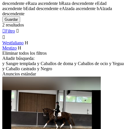
descendente
e
Raza ascendente
b
Raza descendente
e
Edad
ascendente
b
Edad descendente
e
Alzada ascendente
b
Alzada
descendente
Guardar
2 resultados

Filtro


Westfaliano
H
Mestizo
H
Eliminar todos los filtros
Añadir búsqueda:
y
Sangre templada
y
Caballos de doma
y
Caballos de ocio
y
Yegua
y
Caballo castrado
y
Negro
Anuncios estándar