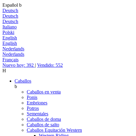
Español
b
Deutsch
Deutsch
Deutsch
Italiano
Polski
English
English
Nederlands
Nederlands
Français
Nuevo hoy: 392
|
Vendido: 552
H
Caballos
b
Caballos en venta
Ponis
Embriones
Potros
Sementales
Caballos de doma
Caballos de salto
Caballos Equitación Western
Western Riding