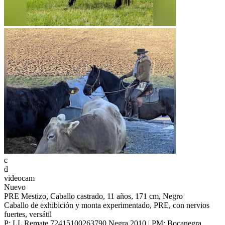
c
d
videocam
Nuevo
PRE Mestizo, Caballo castrado, 11 años, 171 cm, Negro
Caballo de exhibición y monta experimentado, PRE, con nervios
fuertes, versátil
P: LL Remate 72415100263790 Negra 2010 | PM: Bocanegra