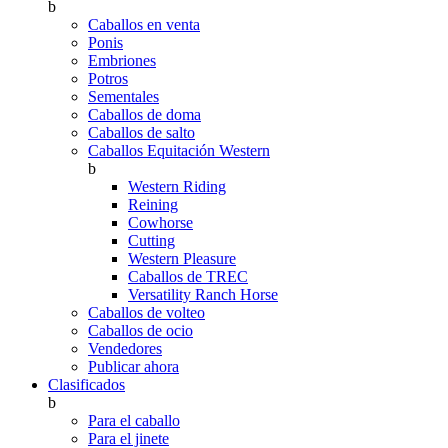
b
Caballos en venta
Ponis
Embriones
Potros
Sementales
Caballos de doma
Caballos de salto
Caballos Equitación Western
b
Western Riding
Reining
Cowhorse
Cutting
Western Pleasure
Caballos de TREC
Versatility Ranch Horse
Caballos de volteo
Caballos de ocio
Vendedores
Publicar ahora
Clasificados
b
Para el caballo
Para el jinete