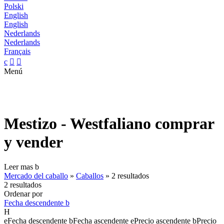
Polski
English
English
Nederlands
Nederlands
Français
c


Menú
Mestizo - Westfaliano comprar
y vender
Leer mas
b
Mercado del caballo
»
Caballos
»
2 resultados
2 resultados
Ordenar por
Fecha descendente
b
H
e
Fecha descendente
b
Fecha ascendente
e
Precio ascendente
b
Precio