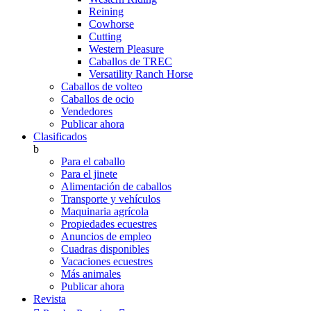
Reining
Cowhorse
Cutting
Western Pleasure
Caballos de TREC
Versatility Ranch Horse
Caballos de volteo
Caballos de ocio
Vendedores
Publicar ahora
Clasificados
b
Para el caballo
Para el jinete
Alimentación de caballos
Transporte y vehículos
Maquinaria agrícola
Propiedades ecuestres
Anuncios de empleo
Cuadras disponibles
Vacaciones ecuestres
Más animales
Publicar ahora
Revista