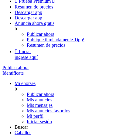

Prueba Premium

Resumen de precios
Descargar app
Descargar app
Anuncia ahora gratis
b
Publicar ahora
Publique ilimitadamente
Tipp!
Resumen de precios

Iniciar
ingrese aquí
Publica ahora
Identifícate
Mi ehorses
b
Publicar ahora
Mis anuncios
Mis mensajes
Mis anuncios favoritos
Mi perfil
Iniciar sesión
Buscar
Caballos