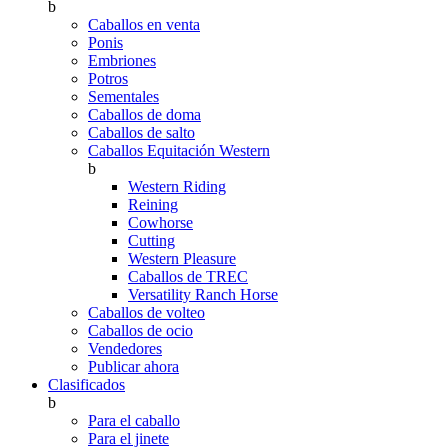
b
Caballos en venta
Ponis
Embriones
Potros
Sementales
Caballos de doma
Caballos de salto
Caballos Equitación Western
b
Western Riding
Reining
Cowhorse
Cutting
Western Pleasure
Caballos de TREC
Versatility Ranch Horse
Caballos de volteo
Caballos de ocio
Vendedores
Publicar ahora
Clasificados
b
Para el caballo
Para el jinete