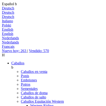
Español
b
Deutsch
Deutsch
Deutsch
Italiano
Polski
English
English
Nederlands
Nederlands
Français
Nuevo hoy: 263
|
Vendido: 570
H
Caballos
b
Caballos en venta
Ponis
Embriones
Potros
Sementales
Caballos de doma
Caballos de salto
Caballos Equitación Western
Western Riding