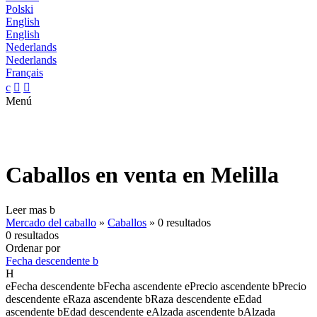
Polski
English
English
Nederlands
Nederlands
Français
c


Menú
Caballos en venta en Melilla
Leer mas
b
Mercado del caballo
»
Caballos
»
0 resultados
0 resultados
Ordenar por
Fecha descendente
b
H
e
Fecha descendente
b
Fecha ascendente
e
Precio ascendente
b
Precio
descendente
e
Raza ascendente
b
Raza descendente
e
Edad
ascendente
b
Edad descendente
e
Alzada ascendente
b
Alzada