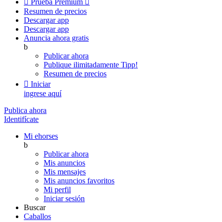

Prueba Premium

Resumen de precios
Descargar app
Descargar app
Anuncia ahora gratis
b
Publicar ahora
Publique ilimitadamente
Tipp!
Resumen de precios

Iniciar
ingrese aquí
Publica ahora
Identifícate
Mi ehorses
b
Publicar ahora
Mis anuncios
Mis mensajes
Mis anuncios favoritos
Mi perfil
Iniciar sesión
Buscar
Caballos