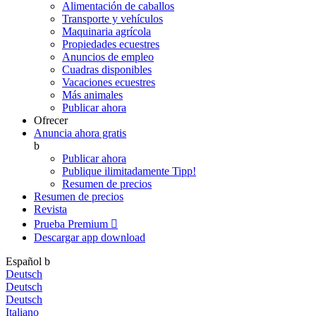
Alimentación de caballos
Transporte y vehículos
Maquinaria agrícola
Propiedades ecuestres
Anuncios de empleo
Cuadras disponibles
Vacaciones ecuestres
Más animales
Publicar ahora
Ofrecer
Anuncia ahora gratis
b
Publicar ahora
Publique ilimitadamente
Tipp!
Resumen de precios
Resumen de precios
Revista
Prueba Premium

Descargar app
download
Español
b
Deutsch
Deutsch
Deutsch
Italiano