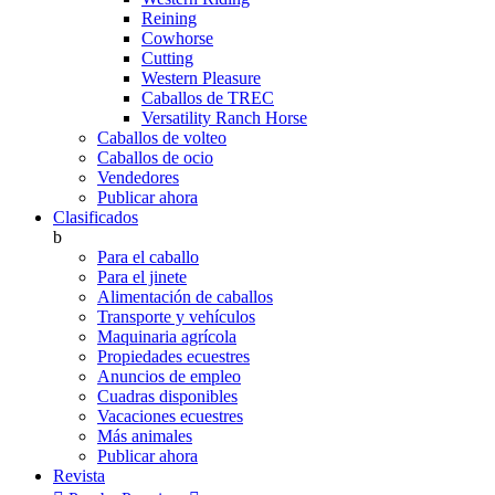
Reining
Cowhorse
Cutting
Western Pleasure
Caballos de TREC
Versatility Ranch Horse
Caballos de volteo
Caballos de ocio
Vendedores
Publicar ahora
Clasificados
b
Para el caballo
Para el jinete
Alimentación de caballos
Transporte y vehículos
Maquinaria agrícola
Propiedades ecuestres
Anuncios de empleo
Cuadras disponibles
Vacaciones ecuestres
Más animales
Publicar ahora
Revista