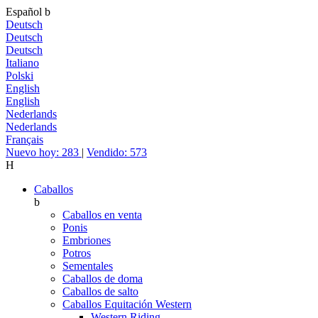
Español
b
Deutsch
Deutsch
Deutsch
Italiano
Polski
English
English
Nederlands
Nederlands
Français
Nuevo hoy: 283
|
Vendido: 573
H
Caballos
b
Caballos en venta
Ponis
Embriones
Potros
Sementales
Caballos de doma
Caballos de salto
Caballos Equitación Western
Western Riding