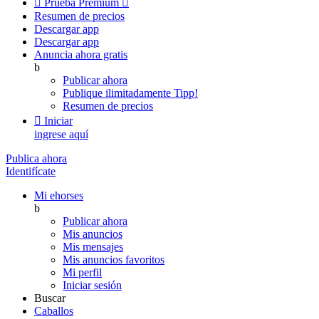

Prueba Premium

Resumen de precios
Descargar app
Descargar app
Anuncia ahora gratis
b
Publicar ahora
Publique ilimitadamente
Tipp!
Resumen de precios

Iniciar
ingrese aquí
Publica ahora
Identifícate
Mi ehorses
b
Publicar ahora
Mis anuncios
Mis mensajes
Mis anuncios favoritos
Mi perfil
Iniciar sesión
Buscar
Caballos