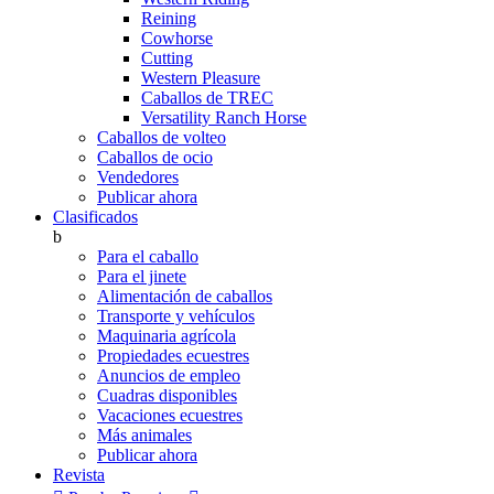
Reining
Cowhorse
Cutting
Western Pleasure
Caballos de TREC
Versatility Ranch Horse
Caballos de volteo
Caballos de ocio
Vendedores
Publicar ahora
Clasificados
b
Para el caballo
Para el jinete
Alimentación de caballos
Transporte y vehículos
Maquinaria agrícola
Propiedades ecuestres
Anuncios de empleo
Cuadras disponibles
Vacaciones ecuestres
Más animales
Publicar ahora
Revista