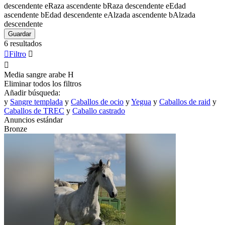
descendente
e
Raza ascendente
b
Raza descendente
e
Edad
ascendente
b
Edad descendente
e
Alzada ascendente
b
Alzada
descendente
Guardar
6 resultados

Filtro


Media sangre arabe
H
Eliminar todos los filtros
Añadir búsqueda:
y
Sangre templada
y
Caballos de ocio
y
Yegua
y
Caballos de raid
y
Caballos de TREC
y
Caballo castrado
Anuncios estándar
Bronze