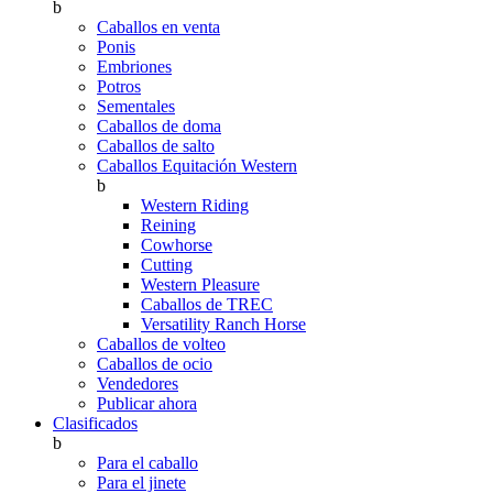
b
Caballos en venta
Ponis
Embriones
Potros
Sementales
Caballos de doma
Caballos de salto
Caballos Equitación Western
b
Western Riding
Reining
Cowhorse
Cutting
Western Pleasure
Caballos de TREC
Versatility Ranch Horse
Caballos de volteo
Caballos de ocio
Vendedores
Publicar ahora
Clasificados
b
Para el caballo
Para el jinete