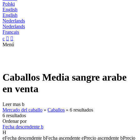
Polski
English
English
Nederlands
Nederlands
Français
c


Menú
Caballos Media sangre arabe
en venta
Leer mas
b
Mercado del caballo
»
Caballos
»
6 resultados
6 resultados
Ordenar por
Fecha descendente
b
H
e
Fecha descendente
b
Fecha ascendente
e
Precio ascendente
b
Precio