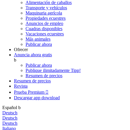
Alimentación de caballos
Transporte y vehículos
Maquinaria agrícola
Propiedades ecuestres
Anuncios de empleo
Cuadras disponibles
Vacaciones ecuestres
Más animales
Publicar ahora
Ofrecer
Anuncia ahora gratis
b
Publicar ahora
Publique ilimitadamente
Tipp!
Resumen de precios
Resumen de precios
Revista
Prueba Premium

Descargar app
download
Español
b
Deutsch
Deutsch
Deutsch
Italiano