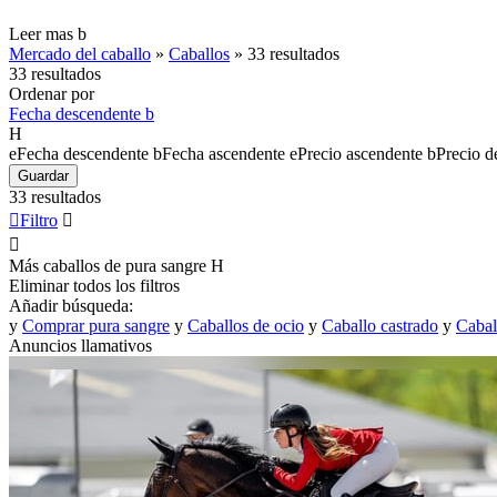
Leer mas
b
Mercado del caballo
»
Caballos
»
33 resultados
33 resultados
Ordenar por
Fecha descendente
b
H
e
Fecha descendente
b
Fecha ascendente
e
Precio ascendente
b
Precio d
Guardar
33 resultados

Filtro


Más caballos de pura sangre
H
Eliminar todos los filtros
Añadir búsqueda:
y
Comprar pura sangre
y
Caballos de ocio
y
Caballo castrado
y
Cabal
Anuncios llamativos