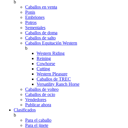
b
Caballos en venta
Ponis
Embriones
Potros
Sementales
Caballos de doma
Caballos de salto
Caballos Equitación Western
b
Western Riding
Reining
Cowhorse
Cutting
Western Pleasure
Caballos de TREC
Versatility Ranch Horse
Caballos de volteo
Caballos de ocio
Vendedores
Publicar ahora
Clasificados
b
Para el caballo
Para el jinete