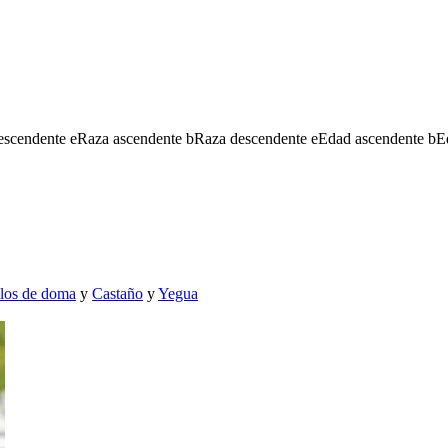
escendente
e
Raza ascendente
b
Raza descendente
e
Edad ascendente
b
E
los de doma
y
Castaño
y
Yegua