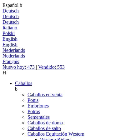
Español
b
Deutsch
Deutsch
Deutsch
Italiano
Polski
English
English
Nederlands
Nederlands
Français
Nuevo hoy: 473
|
Vendido: 553
H
Caballos
b
Caballos en venta
Ponis
Embriones
Potros
Sementales
Caballos de doma
Caballos de salto
Caballos Equitación Western
Western Riding