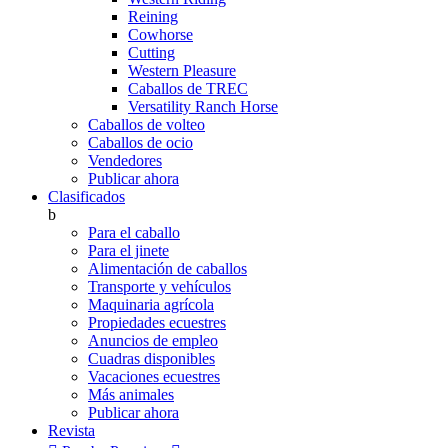
Reining
Cowhorse
Cutting
Western Pleasure
Caballos de TREC
Versatility Ranch Horse
Caballos de volteo
Caballos de ocio
Vendedores
Publicar ahora
Clasificados
b
Para el caballo
Para el jinete
Alimentación de caballos
Transporte y vehículos
Maquinaria agrícola
Propiedades ecuestres
Anuncios de empleo
Cuadras disponibles
Vacaciones ecuestres
Más animales
Publicar ahora
Revista