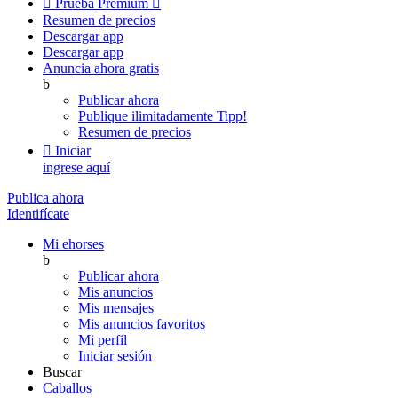

Prueba Premium

Resumen de precios
Descargar app
Descargar app
Anuncia ahora gratis
b
Publicar ahora
Publique ilimitadamente
Tipp!
Resumen de precios

Iniciar
ingrese aquí
Publica ahora
Identifícate
Mi ehorses
b
Publicar ahora
Mis anuncios
Mis mensajes
Mis anuncios favoritos
Mi perfil
Iniciar sesión
Buscar
Caballos