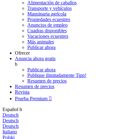
Alimentación de caballos
Transporte y vehículos
Maquinaria agrícola
Propiedades ecuestres
Anuncios de empleo
Cuadras disponibles
Vacaciones ecuestres
Más animales
Publicar ahora
Ofrecer
Anuncia ahora gratis
b
Publicar ahora
Publique ilimitadamente
Tipp!
Resumen de precios
Resumen de precios
Revista
Prueba Premium

Español
b
Deutsch
Deutsch
Deutsch
Italiano
Polski