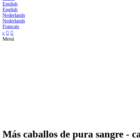
English
English
Nederlands
Nederlands
Français
c


Menú
Más caballos de pura sangre - c