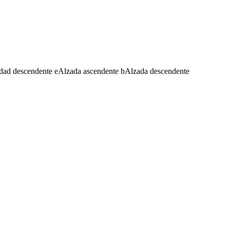
dad descendente
e
Alzada ascendente
b
Alzada descendente