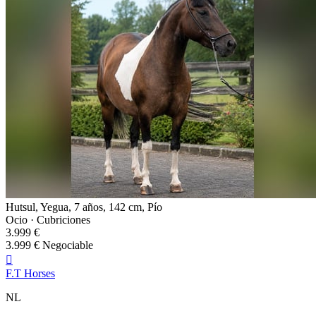
Hutsul, Yegua, 7 años, 142 cm, Pío
Ocio · Cubriciones
3.999 €
3.999 € Negociable

F.T Horses
NL