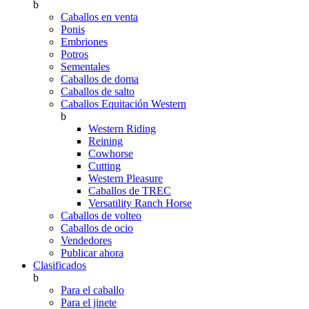
b
Caballos en venta
Ponis
Embriones
Potros
Sementales
Caballos de doma
Caballos de salto
Caballos Equitación Western
b
Western Riding
Reining
Cowhorse
Cutting
Western Pleasure
Caballos de TREC
Versatility Ranch Horse
Caballos de volteo
Caballos de ocio
Vendedores
Publicar ahora
Clasificados
b
Para el caballo
Para el jinete