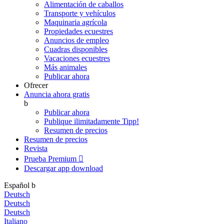
Alimentación de caballos
Transporte y vehículos
Maquinaria agrícola
Propiedades ecuestres
Anuncios de empleo
Cuadras disponibles
Vacaciones ecuestres
Más animales
Publicar ahora
Ofrecer
Anuncia ahora gratis
b
Publicar ahora
Publique ilimitadamente
Tipp!
Resumen de precios
Resumen de precios
Revista
Prueba Premium

Descargar app
download
Español
b
Deutsch
Deutsch
Deutsch
Italiano