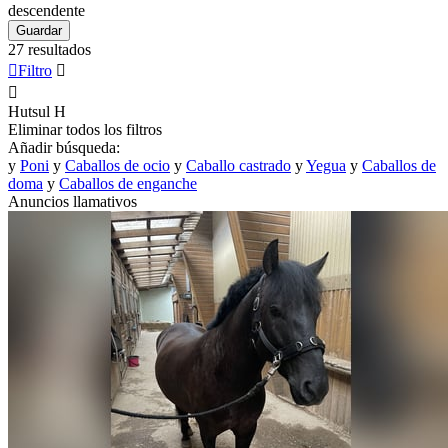
descendente
Guardar
27 resultados

Filtro


Hutsul
H
Eliminar todos los filtros
Añadir búsqueda:
y
Poni
y
Caballos de ocio
y
Caballo castrado
y
Yegua
y
Caballos de
doma
y
Caballos de enganche
Anuncios llamativos