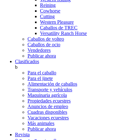
Reining
Cowhorse
Cutting
Western Pleasure
Caballos de TREC
Versatility Ranch Horse
Caballos de volteo
Caballos de ocio
Vendedores
Publicar ahora
Clasificados
b
Para el caballo
Para el jinete
Alimentación de caballos
Transporte y vehículos
Maquinaria agrícola
Propiedades ecuestres
Anuncios de empleo
Cuadras disponibles
Vacaciones ecuestres
Más animales
Publicar ahora
Revista