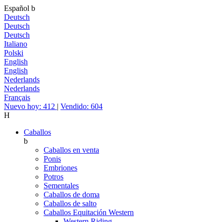
Español
b
Deutsch
Deutsch
Deutsch
Italiano
Polski
English
English
Nederlands
Nederlands
Français
Nuevo hoy: 412
|
Vendido: 604
H
Caballos
b
Caballos en venta
Ponis
Embriones
Potros
Sementales
Caballos de doma
Caballos de salto
Caballos Equitación Western
Western Riding