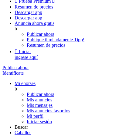

Prueba Premium

Resumen de precios
Descargar app
Descargar app
Anuncia ahora gratis
b
Publicar ahora
Publique ilimitadamente
Tipp!
Resumen de precios

Iniciar
ingrese aquí
Publica ahora
Identifícate
Mi ehorses
b
Publicar ahora
Mis anuncios
Mis mensajes
Mis anuncios favoritos
Mi perfil
Iniciar sesión
Buscar
Caballos