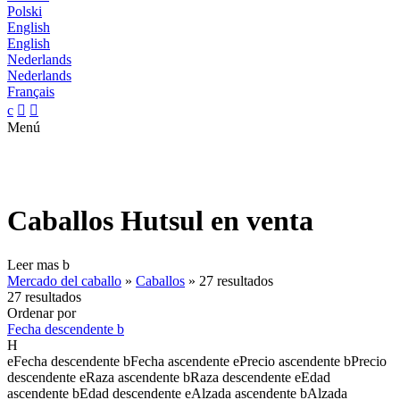
Polski
English
English
Nederlands
Nederlands
Français
c


Menú
Caballos Hutsul en venta
Leer mas
b
Mercado del caballo
»
Caballos
»
27 resultados
27 resultados
Ordenar por
Fecha descendente
b
H
e
Fecha descendente
b
Fecha ascendente
e
Precio ascendente
b
Precio
descendente
e
Raza ascendente
b
Raza descendente
e
Edad
ascendente
b
Edad descendente
e
Alzada ascendente
b
Alzada