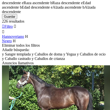
descendente
e
Raza ascendente
b
Raza descendente
e
Edad
ascendente
b
Edad descendente
e
Alzada ascendente
b
Alzada
descendente
Guardar
226 resultados

Filtro


Hannoveriano
H
Negro
H
Eliminar todos los filtros
Añadir búsqueda:
y
Sangre templada
y
Caballos de doma
y
Yegua
y
Caballos de ocio
y
Caballo castrado
y
Caballos de crianza
Anuncios llamativos