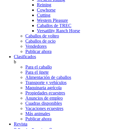
Reining
Cowhorse
Cutting
Western Pleasure
Caballos de TREC
Versatility Ranch Horse
Caballos de volteo
Caballos de ocio
Vendedores
Publicar ahora
Clasificados
b
Para el caballo
Para el jinete
Alimentación de caballos
Transporte y vehículos
Maquinaria agrícola
Propiedades ecuestres
Anuncios de empleo
Cuadras disponibles
Vacaciones ecuestres
Más animales
Publicar ahora
Revista