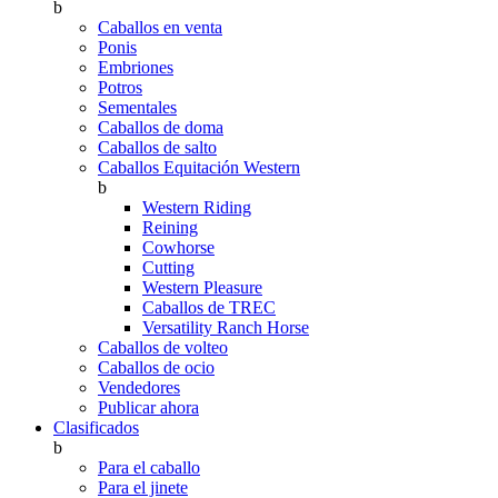
b
Caballos en venta
Ponis
Embriones
Potros
Sementales
Caballos de doma
Caballos de salto
Caballos Equitación Western
b
Western Riding
Reining
Cowhorse
Cutting
Western Pleasure
Caballos de TREC
Versatility Ranch Horse
Caballos de volteo
Caballos de ocio
Vendedores
Publicar ahora
Clasificados
b
Para el caballo
Para el jinete