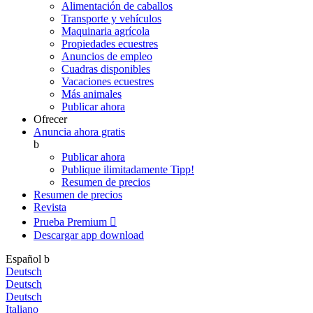
Alimentación de caballos
Transporte y vehículos
Maquinaria agrícola
Propiedades ecuestres
Anuncios de empleo
Cuadras disponibles
Vacaciones ecuestres
Más animales
Publicar ahora
Ofrecer
Anuncia ahora gratis
b
Publicar ahora
Publique ilimitadamente
Tipp!
Resumen de precios
Resumen de precios
Revista
Prueba Premium

Descargar app
download
Español
b
Deutsch
Deutsch
Deutsch
Italiano