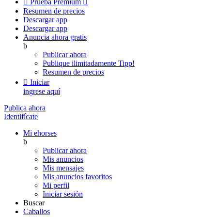

Prueba Premium

Resumen de precios
Descargar app
Descargar app
Anuncia ahora gratis
b
Publicar ahora
Publique ilimitadamente
Tipp!
Resumen de precios

Iniciar
ingrese aquí
Publica ahora
Identifícate
Mi ehorses
b
Publicar ahora
Mis anuncios
Mis mensajes
Mis anuncios favoritos
Mi perfil
Iniciar sesión
Buscar
Caballos