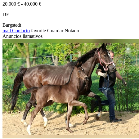
20.000 € - 40.000 €
DE
Bargstedt
mail
Contacto
favorite
Guardar
Notado
Anuncios llamativos