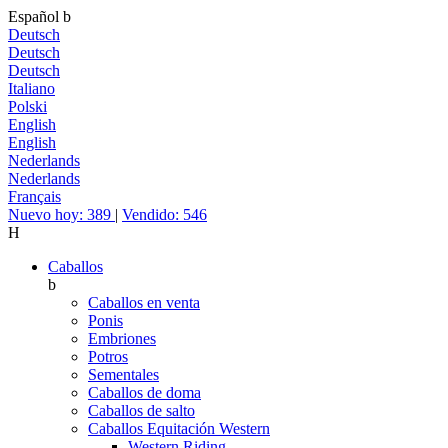
Español
b
Deutsch
Deutsch
Deutsch
Italiano
Polski
English
English
Nederlands
Nederlands
Français
Nuevo hoy: 389
|
Vendido: 546
H
Caballos
b
Caballos en venta
Ponis
Embriones
Potros
Sementales
Caballos de doma
Caballos de salto
Caballos Equitación Western
Western Riding