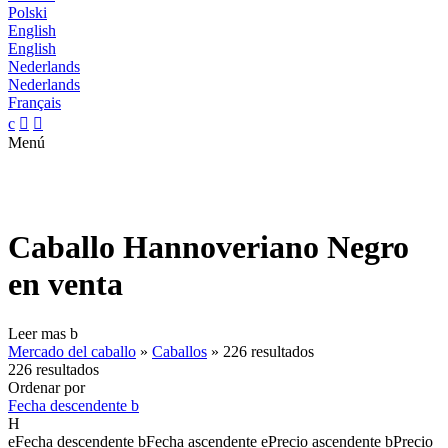
Polski
English
English
Nederlands
Nederlands
Français
c


Menú
Caballo Hannoveriano Negro
en venta
Leer mas
b
Mercado del caballo
»
Caballos
»
226 resultados
226 resultados
Ordenar por
Fecha descendente
b
H
e
Fecha descendente
b
Fecha ascendente
e
Precio ascendente
b
Precio