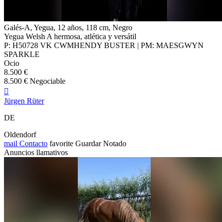
Galés-A, Yegua, 12 años, 118 cm, Negro
Yegua Welsh A hermosa, atlética y versátil
P: H50728 VK CWMHENDY BUSTER | PM: MAESGWYN
SPARKLE
Ocio
8.500 €
8.500 € Negociable

Jürgen Rüter
DE
Oldendorf
mail
Contacto
favorite
Guardar
Notado
Anuncios llamativos