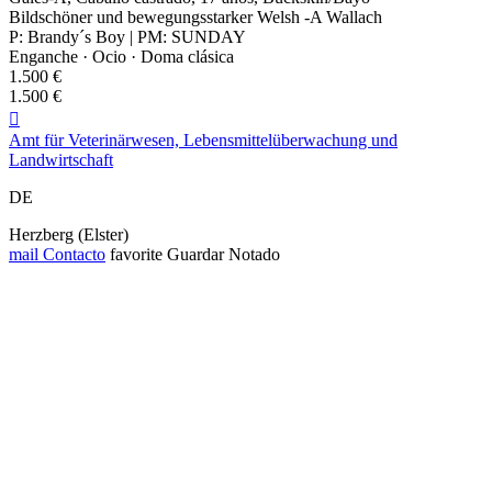
Bildschöner und bewegungsstarker Welsh -A Wallach
P: Brandy´s Boy | PM: SUNDAY
Enganche · Ocio · Doma clásica
1.500 €
1.500 €

Amt für Veterinärwesen, Lebensmittelüberwachung und
Landwirtschaft
DE
Herzberg (Elster)
mail
Contacto
favorite
Guardar
Notado