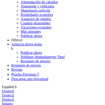
Alimentación de caballos
Transporte y vehículos
Maquinaria agrícola
Propiedades ecuestres
Anuncios de empleo
Cuadras disponibles
Vacaciones ecuestres
Más animales
Publicar ahora
Ofrecer
Anuncia ahora gratis
b
Publicar ahora
Publique ilimitadamente
Tipp!
Resumen de precios
Resumen de precios
Revista
Prueba Premium

Descargar app
download
Español
b
Deutsch
Deutsch
Deutsch
Italiano