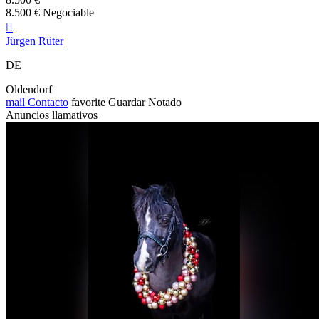
8.500 € Negociable

Jürgen Rüter
DE
Oldendorf
mail
Contacto
favorite
Guardar
Notado
Anuncios llamativos