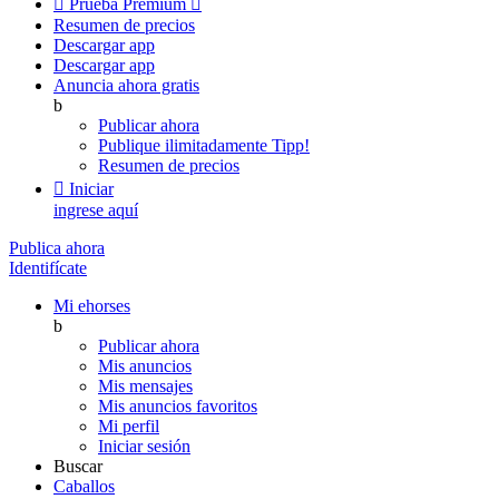

Prueba Premium

Resumen de precios
Descargar app
Descargar app
Anuncia ahora gratis
b
Publicar ahora
Publique ilimitadamente
Tipp!
Resumen de precios

Iniciar
ingrese aquí
Publica ahora
Identifícate
Mi ehorses
b
Publicar ahora
Mis anuncios
Mis mensajes
Mis anuncios favoritos
Mi perfil
Iniciar sesión
Buscar
Caballos