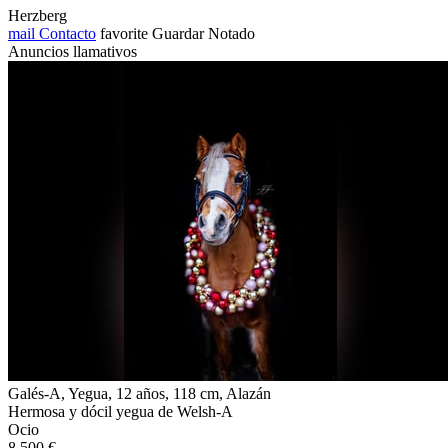
Herzberg
mail
Contacto
favorite
Guardar
Notado
Anuncios llamativos
Galés-A, Yegua, 12 años, 118 cm, Alazán
Hermosa y dócil yegua de Welsh-A
Ocio
8.500 €