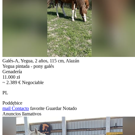
Galés-A, Yegua, 2 años, 115 cm, Alazán
Yegua pintada - pony galés
Genadería
11.000 zł
~ 2.389 € Negociable
PL
Poddębice
mail
Contacto
favorite
Guardar
Notado
Anuncios llamativos