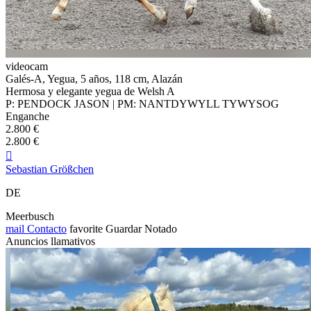
videocam
Galés-A, Yegua, 5 años, 118 cm, Alazán
Hermosa y elegante yegua de Welsh A
P: PENDOCK JASON | PM: NANTDYWYLL TYWYSOG
Enganche
2.800 €
2.800 €

Sebastian Größchen
DE
Meerbusch
mail
Contacto
favorite
Guardar
Notado
Anuncios llamativos