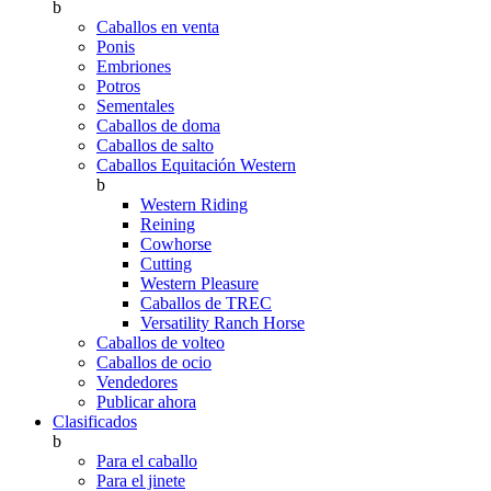
b
Caballos en venta
Ponis
Embriones
Potros
Sementales
Caballos de doma
Caballos de salto
Caballos Equitación Western
b
Western Riding
Reining
Cowhorse
Cutting
Western Pleasure
Caballos de TREC
Versatility Ranch Horse
Caballos de volteo
Caballos de ocio
Vendedores
Publicar ahora
Clasificados
b
Para el caballo
Para el jinete