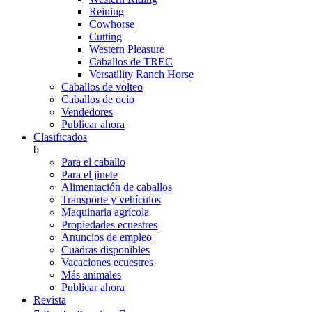
Reining
Cowhorse
Cutting
Western Pleasure
Caballos de TREC
Versatility Ranch Horse
Caballos de volteo
Caballos de ocio
Vendedores
Publicar ahora
Clasificados
b
Para el caballo
Para el jinete
Alimentación de caballos
Transporte y vehículos
Maquinaria agrícola
Propiedades ecuestres
Anuncios de empleo
Cuadras disponibles
Vacaciones ecuestres
Más animales
Publicar ahora
Revista