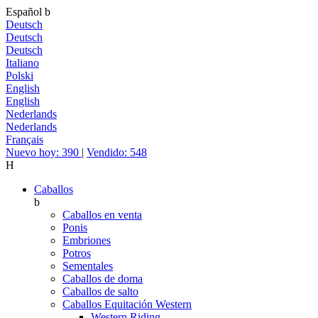
Español
b
Deutsch
Deutsch
Deutsch
Italiano
Polski
English
English
Nederlands
Nederlands
Français
Nuevo hoy: 390
|
Vendido: 548
H
Caballos
b
Caballos en venta
Ponis
Embriones
Potros
Sementales
Caballos de doma
Caballos de salto
Caballos Equitación Western
Western Riding