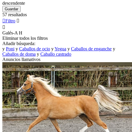
descendente
Guardar
57 resultados

Filtro


Galés-A
H
Eliminar todos los filtros
Añadir búsqueda:
y
Poni
y
Caballos de ocio
y
Yegua
y
Caballos de enganche
y
Caballos de doma
y
Caballo castrado
Anuncios llamativos