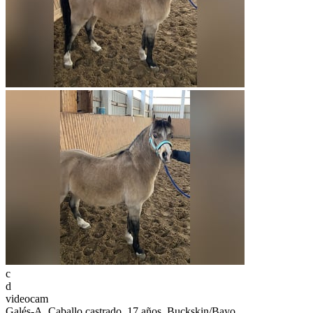
c
d
videocam
Galés-A, Caballo castrado, 17 años, Buckskin/Bayo