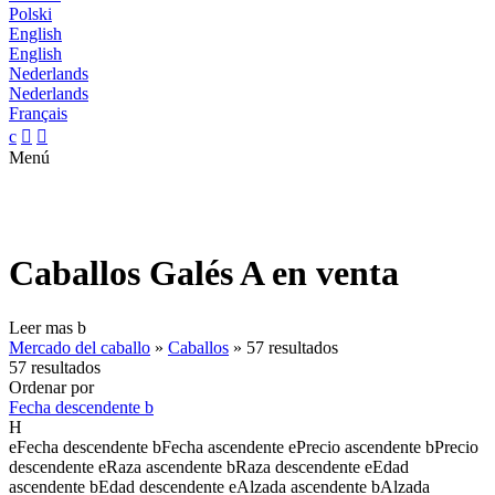
Polski
English
English
Nederlands
Nederlands
Français
c


Menú
Caballos Galés A en venta
Leer mas
b
Mercado del caballo
»
Caballos
»
57 resultados
57 resultados
Ordenar por
Fecha descendente
b
H
e
Fecha descendente
b
Fecha ascendente
e
Precio ascendente
b
Precio
descendente
e
Raza ascendente
b
Raza descendente
e
Edad
ascendente
b
Edad descendente
e
Alzada ascendente
b
Alzada