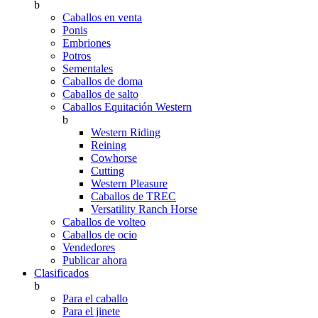
b
Caballos en venta
Ponis
Embriones
Potros
Sementales
Caballos de doma
Caballos de salto
Caballos Equitación Western
b
Western Riding
Reining
Cowhorse
Cutting
Western Pleasure
Caballos de TREC
Versatility Ranch Horse
Caballos de volteo
Caballos de ocio
Vendedores
Publicar ahora
Clasificados
b
Para el caballo
Para el jinete