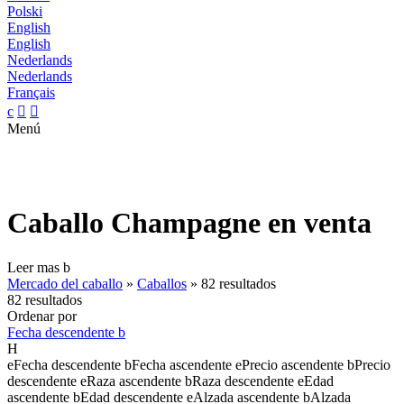
Polski
English
English
Nederlands
Nederlands
Français
c


Menú
Caballo Champagne en venta
Leer mas
b
Mercado del caballo
»
Caballos
»
82 resultados
82 resultados
Ordenar por
Fecha descendente
b
H
e
Fecha descendente
b
Fecha ascendente
e
Precio ascendente
b
Precio
descendente
e
Raza ascendente
b
Raza descendente
e
Edad
ascendente
b
Edad descendente
e
Alzada ascendente
b
Alzada