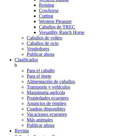
Reining
Cowhorse
Cutting
Western Pleasure
Caballos de TREC
Versatility Ranch Horse
Caballos de volteo
Caballos de ocio
Vendedores
Publicar ahora
Clasificados
b
Para el caballo
Para el jinete
Alimentación de caballos
Transporte y vehículos
Maquinaria agrícola
Propiedades ecuestres
Anuncios de empleo
Cuadras disponibles
Vacaciones ecuestres
Más animales
Publicar ahora
Revista