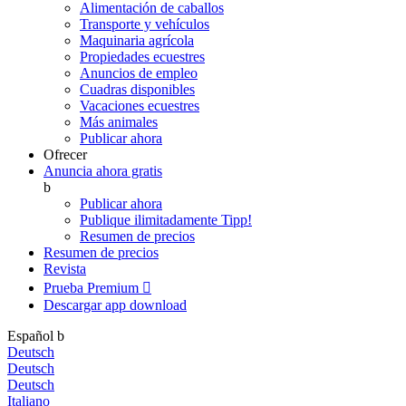
Alimentación de caballos
Transporte y vehículos
Maquinaria agrícola
Propiedades ecuestres
Anuncios de empleo
Cuadras disponibles
Vacaciones ecuestres
Más animales
Publicar ahora
Ofrecer
Anuncia ahora gratis
b
Publicar ahora
Publique ilimitadamente
Tipp!
Resumen de precios
Resumen de precios
Revista
Prueba Premium

Descargar app
download
Español
b
Deutsch
Deutsch
Deutsch
Italiano