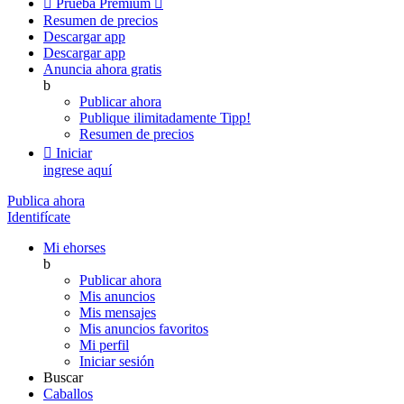

Prueba Premium

Resumen de precios
Descargar app
Descargar app
Anuncia ahora gratis
b
Publicar ahora
Publique ilimitadamente
Tipp!
Resumen de precios

Iniciar
ingrese aquí
Publica ahora
Identifícate
Mi ehorses
b
Publicar ahora
Mis anuncios
Mis mensajes
Mis anuncios favoritos
Mi perfil
Iniciar sesión
Buscar
Caballos