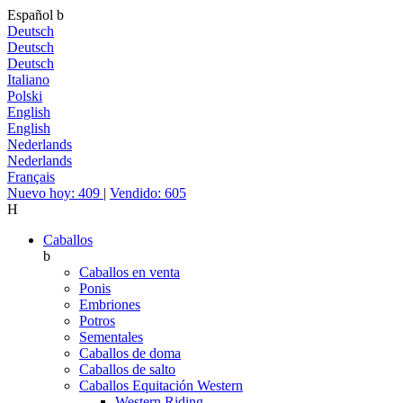
Español
b
Deutsch
Deutsch
Deutsch
Italiano
Polski
English
English
Nederlands
Nederlands
Français
Nuevo hoy: 409
|
Vendido: 605
H
Caballos
b
Caballos en venta
Ponis
Embriones
Potros
Sementales
Caballos de doma
Caballos de salto
Caballos Equitación Western
Western Riding