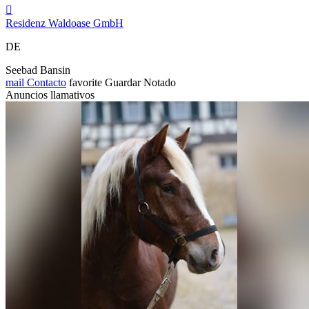

Residenz Waldoase GmbH
DE
Seebad Bansin
mail
Contacto
favorite
Guardar
Notado
Anuncios llamativos