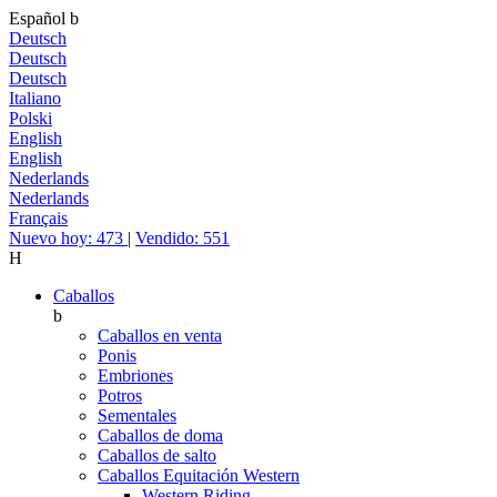
Español
b
Deutsch
Deutsch
Deutsch
Italiano
Polski
English
English
Nederlands
Nederlands
Français
Nuevo hoy: 473
|
Vendido: 551
H
Caballos
b
Caballos en venta
Ponis
Embriones
Potros
Sementales
Caballos de doma
Caballos de salto
Caballos Equitación Western
Western Riding