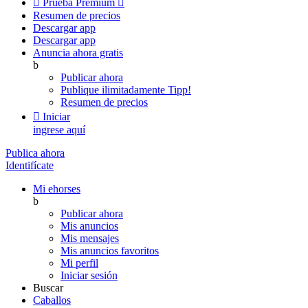

Prueba Premium

Resumen de precios
Descargar app
Descargar app
Anuncia ahora gratis
b
Publicar ahora
Publique ilimitadamente
Tipp!
Resumen de precios

Iniciar
ingrese aquí
Publica ahora
Identifícate
Mi ehorses
b
Publicar ahora
Mis anuncios
Mis mensajes
Mis anuncios favoritos
Mi perfil
Iniciar sesión
Buscar
Caballos