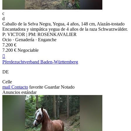
c
d
Caballo de la Selva Negra, Yegua, 4 años, 148 cm, Alazán-tostado
Encantadora y simpática yegua de 4 años de la raza Schwarzwälder.
P: VICTOR | PM: ROSENKAVALIER
Ocio · Genadería · Enganche
7.200 €
7.200 € Negociable

Pferdezuchtverband Baden-Württemberg
DE
Celle
mail
Contacto
favorite
Guardar
Notado
Anuncios estándar