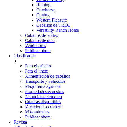
Reining
Cowhorse
Cutting
Western Pleasure
Caballos de TREC
Versatility Ranch Horse
Caballos de volteo
Caballos de ocio
Vendedores
Publicar ahora
Clasificados
b
Para el caballo
Para el jinete
Alimentación de caballos
Transporte y vehículos
Maquinaria agrícola
Propiedades ecuestres
Anuncios de empleo
Cuadras disponibles
Vacaciones ecuestres
Más animales
Publicar ahora
Revista