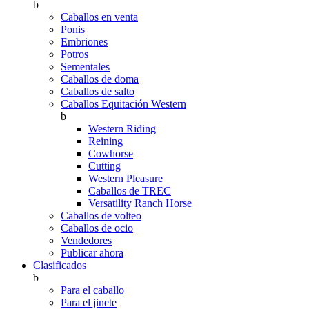
b
Caballos en venta
Ponis
Embriones
Potros
Sementales
Caballos de doma
Caballos de salto
Caballos Equitación Western
b
Western Riding
Reining
Cowhorse
Cutting
Western Pleasure
Caballos de TREC
Versatility Ranch Horse
Caballos de volteo
Caballos de ocio
Vendedores
Publicar ahora
Clasificados
b
Para el caballo
Para el jinete