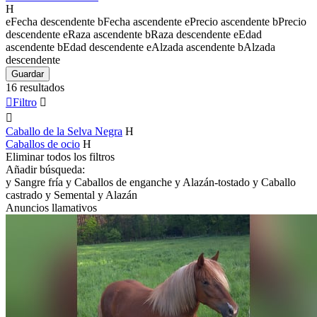
H
e
Fecha descendente
b
Fecha ascendente
e
Precio ascendente
b
Precio
descendente
e
Raza ascendente
b
Raza descendente
e
Edad
ascendente
b
Edad descendente
e
Alzada ascendente
b
Alzada
descendente
Guardar
16 resultados

Filtro


Caballo de la Selva Negra
H
Caballos de ocio
H
Eliminar todos los filtros
Añadir búsqueda:
y
Sangre fría
y
Caballos de enganche
y
Alazán-tostado
y
Caballo
castrado
y
Semental
y
Alazán
Anuncios llamativos