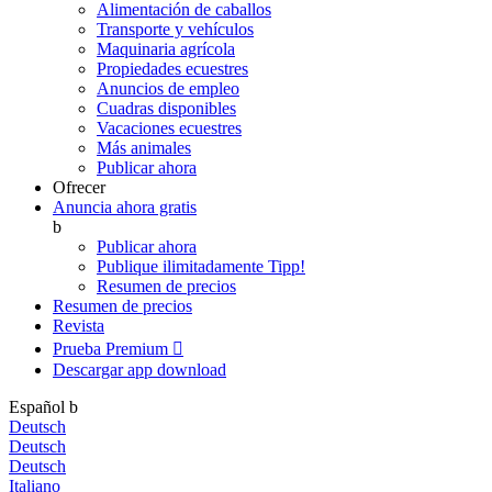
Alimentación de caballos
Transporte y vehículos
Maquinaria agrícola
Propiedades ecuestres
Anuncios de empleo
Cuadras disponibles
Vacaciones ecuestres
Más animales
Publicar ahora
Ofrecer
Anuncia ahora gratis
b
Publicar ahora
Publique ilimitadamente
Tipp!
Resumen de precios
Resumen de precios
Revista
Prueba Premium

Descargar app
download
Español
b
Deutsch
Deutsch
Deutsch
Italiano