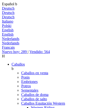
Español
b
Deutsch
Deutsch
Deutsch
Italiano
Polski
English
English
Nederlands
Nederlands
Français
Nuevo hoy: 289
|
Vendido: 564
H
Caballos
b
Caballos en venta
Ponis
Embriones
Potros
Sementales
Caballos de doma
Caballos de salto
Caballos Equitación Western
Western Riding