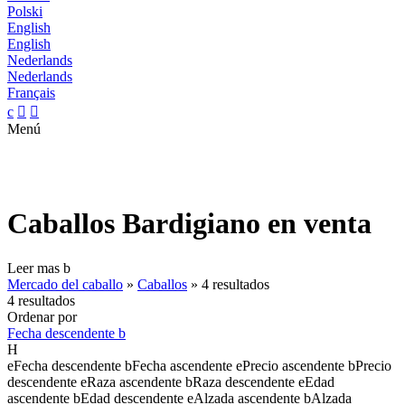
Polski
English
English
Nederlands
Nederlands
Français
c


Menú
Caballos Bardigiano en venta
Leer mas
b
Mercado del caballo
»
Caballos
»
4 resultados
4 resultados
Ordenar por
Fecha descendente
b
H
e
Fecha descendente
b
Fecha ascendente
e
Precio ascendente
b
Precio
descendente
e
Raza ascendente
b
Raza descendente
e
Edad
ascendente
b
Edad descendente
e
Alzada ascendente
b
Alzada