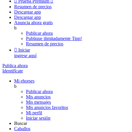

Prueba Premium

Resumen de precios
Descargar app
Descargar app
Anuncia ahora gratis
b
Publicar ahora
Publique ilimitadamente
Tipp!
Resumen de precios

Iniciar
ingrese aquí
Publica ahora
Identifícate
Mi ehorses
b
Publicar ahora
Mis anuncios
Mis mensajes
Mis anuncios favoritos
Mi perfil
Iniciar sesión
Buscar
Caballos