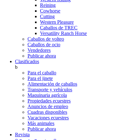
Reining
Cowhorse
Cutting
Western Pleasure
Caballos de TREC
Versatility Ranch Horse
Caballos de volteo
Caballos de ocio
Vendedores
Publicar ahora
Clasificados
b
Para el caballo
Para el jinete
Alimentación de caballos
Transporte y vehículos
Maquinaria agrícola
Propiedades ecuestres
Anuncios de empleo
Cuadras disponibles
Vacaciones ecuestres
Más animales
Publicar ahora
Revista