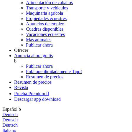
Alimentación de caballos
Transporte y vehículos
Maquinaria agrícola
Propiedades ecuestres
Anuncios de empleo
Cuadras disponibles
Vacaciones ecuestres
Más animales
Publicar ahora
Ofrecer
Anuncia ahora gratis
b
Publicar ahora
Publique ilimitadamente
Tipp!
Resumen de precios
Resumen de precios
Revista
Prueba Premium

Descargar app
download
Español
b
Deutsch
Deutsch
Deutsch
Italiano