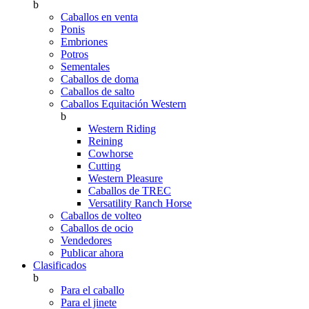
b
Caballos en venta
Ponis
Embriones
Potros
Sementales
Caballos de doma
Caballos de salto
Caballos Equitación Western
b
Western Riding
Reining
Cowhorse
Cutting
Western Pleasure
Caballos de TREC
Versatility Ranch Horse
Caballos de volteo
Caballos de ocio
Vendedores
Publicar ahora
Clasificados
b
Para el caballo
Para el jinete