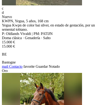
c
d
Nuevo
KWPN, Yegua, 5 años, 168 cm
Yegua Kwpn de color bai silver, en estado de gestación, por un
semental tobiano.
P: Oldlands Vivaldi | PM: PATIJN
Doma clásica · Genadería · Salto
15.000 €
15.000 €
BE
Bastogne
mail
Contacto
favorite
Guardar
Notado
Oro