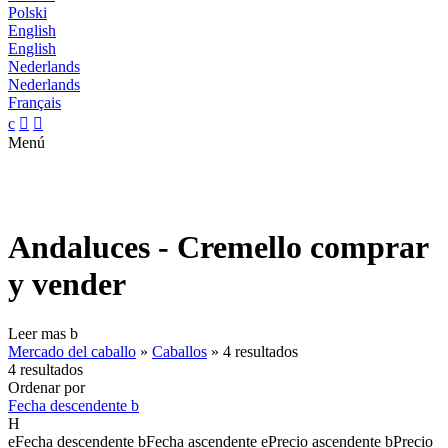
Polski
English
English
Nederlands
Nederlands
Français
c


Menú
Andaluces - Cremello comprar
y vender
Leer mas
b
Mercado del caballo
»
Caballos
»
4 resultados
4 resultados
Ordenar por
Fecha descendente
b
H
e
Fecha descendente
b
Fecha ascendente
e
Precio ascendente
b
Precio