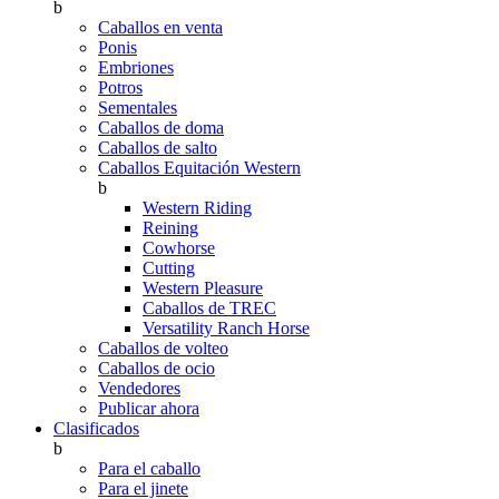
b
Caballos en venta
Ponis
Embriones
Potros
Sementales
Caballos de doma
Caballos de salto
Caballos Equitación Western
b
Western Riding
Reining
Cowhorse
Cutting
Western Pleasure
Caballos de TREC
Versatility Ranch Horse
Caballos de volteo
Caballos de ocio
Vendedores
Publicar ahora
Clasificados
b
Para el caballo
Para el jinete