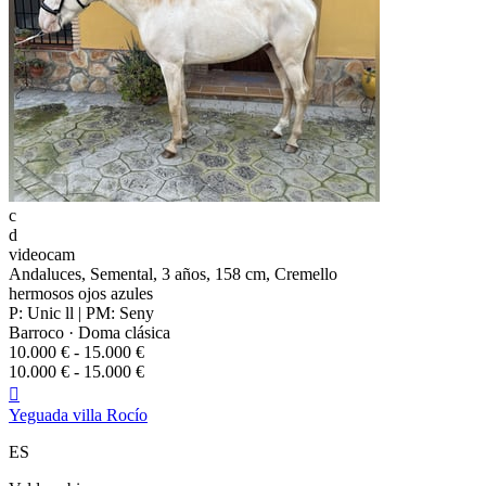
c
d
videocam
Andaluces, Semental, 3 años, 158 cm, Cremello
hermosos ojos azules
P: Unic ll | PM: Seny
Barroco · Doma clásica
10.000 € - 15.000 €
10.000 € - 15.000 €

Yeguada villa Rocío
ES