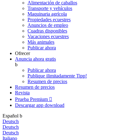
Alimentación de caballos
Transporte y vehículos
Maquinaria agrícola
Propiedades ecuestres
Anuncios de empleo
Cuadras disponibles
Vacaciones ecuestres
Más animales
Publicar ahora
Ofrecer
Anuncia ahora gratis
b
Publicar ahora
Publique ilimitadamente
Tipp!
Resumen de precios
Resumen de precios
Revista
Prueba Premium

Descargar app
download
Español
b
Deutsch
Deutsch
Deutsch
Italiano