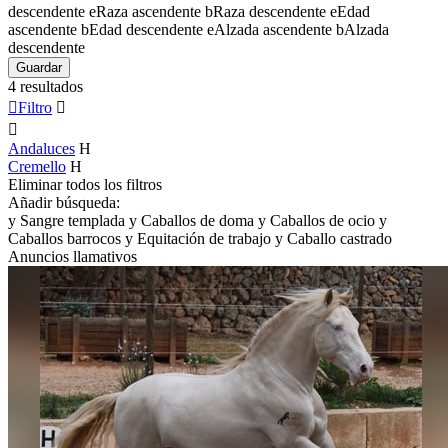
descendente
e
Raza ascendente
b
Raza descendente
e
Edad
ascendente
b
Edad descendente
e
Alzada ascendente
b
Alzada
descendente
Guardar
4 resultados

Filtro


Andaluces
H
Cremello
H
Eliminar todos los filtros
Añadir búsqueda:
y
Sangre templada
y
Caballos de doma
y
Caballos de ocio
y
Caballos barrocos
y
Equitación de trabajo
y
Caballo castrado
Anuncios llamativos