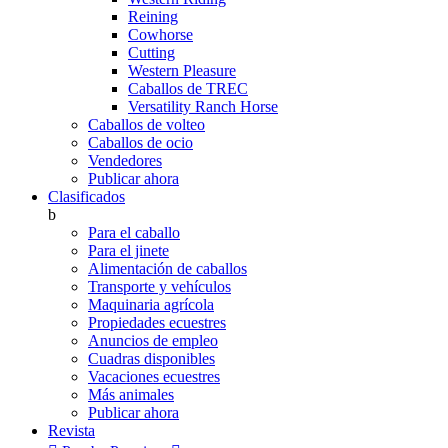
Reining
Cowhorse
Cutting
Western Pleasure
Caballos de TREC
Versatility Ranch Horse
Caballos de volteo
Caballos de ocio
Vendedores
Publicar ahora
Clasificados
b
Para el caballo
Para el jinete
Alimentación de caballos
Transporte y vehículos
Maquinaria agrícola
Propiedades ecuestres
Anuncios de empleo
Cuadras disponibles
Vacaciones ecuestres
Más animales
Publicar ahora
Revista