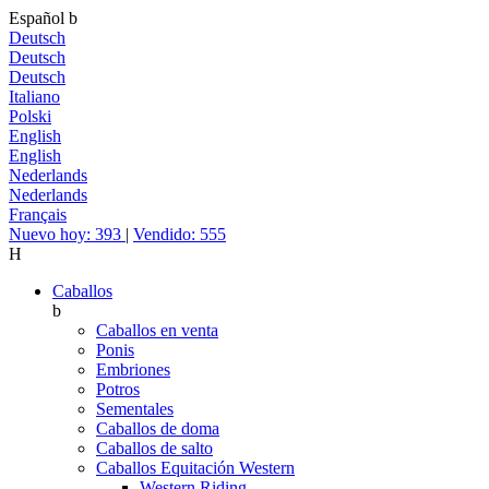
Español
b
Deutsch
Deutsch
Deutsch
Italiano
Polski
English
English
Nederlands
Nederlands
Français
Nuevo hoy: 393
|
Vendido: 555
H
Caballos
b
Caballos en venta
Ponis
Embriones
Potros
Sementales
Caballos de doma
Caballos de salto
Caballos Equitación Western
Western Riding