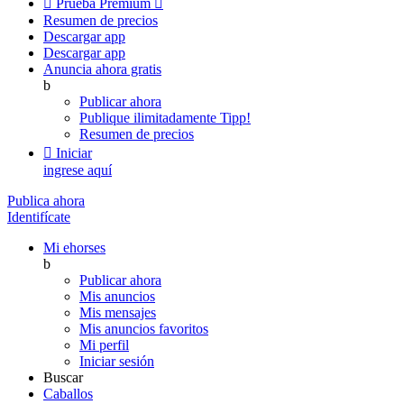

Prueba Premium

Resumen de precios
Descargar app
Descargar app
Anuncia ahora gratis
b
Publicar ahora
Publique ilimitadamente
Tipp!
Resumen de precios

Iniciar
ingrese aquí
Publica ahora
Identifícate
Mi ehorses
b
Publicar ahora
Mis anuncios
Mis mensajes
Mis anuncios favoritos
Mi perfil
Iniciar sesión
Buscar
Caballos