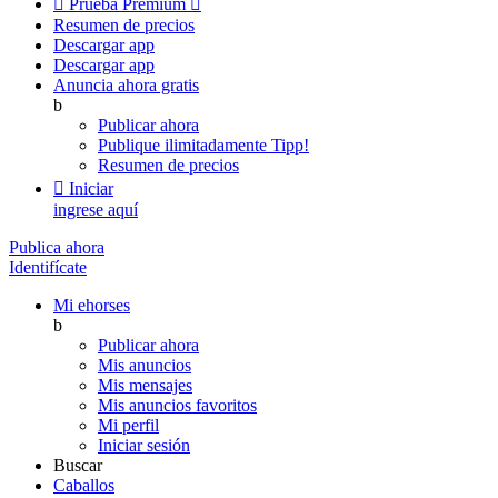

Prueba Premium

Resumen de precios
Descargar app
Descargar app
Anuncia ahora gratis
b
Publicar ahora
Publique ilimitadamente
Tipp!
Resumen de precios

Iniciar
ingrese aquí
Publica ahora
Identifícate
Mi ehorses
b
Publicar ahora
Mis anuncios
Mis mensajes
Mis anuncios favoritos
Mi perfil
Iniciar sesión
Buscar
Caballos