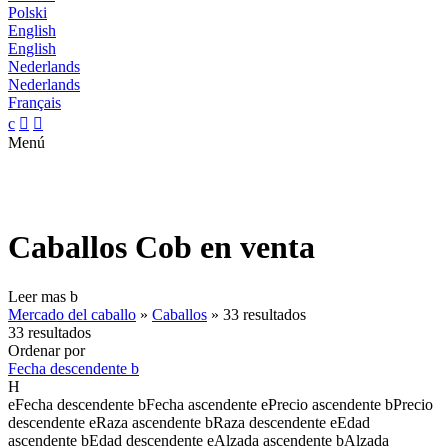
Polski
English
English
Nederlands
Nederlands
Français
c


Menú
Caballos Cob en venta
Leer mas
b
Mercado del caballo
»
Caballos
»
33 resultados
33 resultados
Ordenar por
Fecha descendente
b
H
e
Fecha descendente
b
Fecha ascendente
e
Precio ascendente
b
Precio
descendente
e
Raza ascendente
b
Raza descendente
e
Edad
ascendente
b
Edad descendente
e
Alzada ascendente
b
Alzada