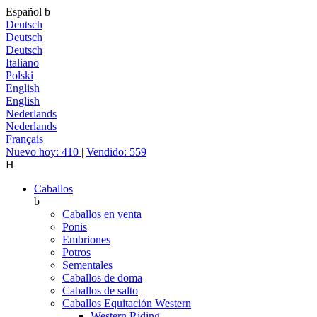
Español
b
Deutsch
Deutsch
Deutsch
Italiano
Polski
English
English
Nederlands
Nederlands
Français
Nuevo hoy: 410
|
Vendido: 559
H
Caballos
b
Caballos en venta
Ponis
Embriones
Potros
Sementales
Caballos de doma
Caballos de salto
Caballos Equitación Western
Western Riding