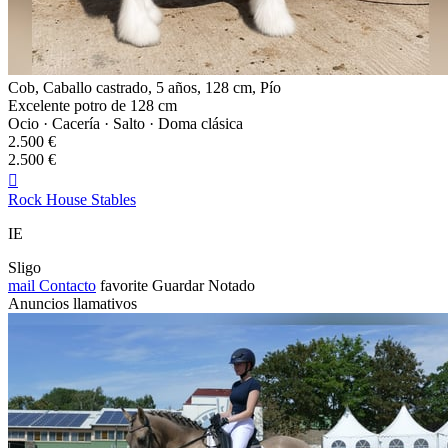
Cob, Caballo castrado, 5 años, 128 cm, Pío
Excelente potro de 128 cm
Ocio · Cacería · Salto · Doma clásica
2.500 €
2.500 €

Rock House Stables
IE
Sligo
mail
Contacto
favorite
Guardar
Notado
Anuncios llamativos