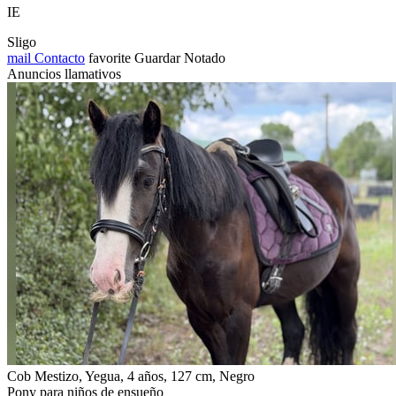
IE
Sligo
mail
Contacto
favorite
Guardar
Notado
Anuncios llamativos
Cob Mestizo, Yegua, 4 años, 127 cm, Negro
Pony para niños de ensueño