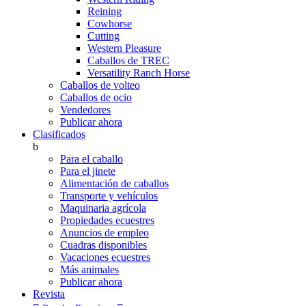
Reining
Cowhorse
Cutting
Western Pleasure
Caballos de TREC
Versatility Ranch Horse
Caballos de volteo
Caballos de ocio
Vendedores
Publicar ahora
Clasificados
b
Para el caballo
Para el jinete
Alimentación de caballos
Transporte y vehículos
Maquinaria agrícola
Propiedades ecuestres
Anuncios de empleo
Cuadras disponibles
Vacaciones ecuestres
Más animales
Publicar ahora
Revista