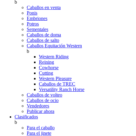
b
Caballos en venta
Ponis
Embriones
Potros
Sementales
Caballos de doma
Caballos de salto
Caballos Equitación Western
b
Western Riding
Reining
Cowhorse
Cutting
Western Pleasure
Caballos de TREC
Versatility Ranch Horse
Caballos de volteo
Caballos de ocio
Vendedores
Publicar ahora
Clasificados
b
Para el caballo
Para el jinete