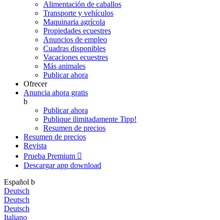
Alimentación de caballos
Transporte y vehículos
Maquinaria agrícola
Propiedades ecuestres
Anuncios de empleo
Cuadras disponibles
Vacaciones ecuestres
Más animales
Publicar ahora
Ofrecer
Anuncia ahora gratis
b
Publicar ahora
Publique ilimitadamente
Tipp!
Resumen de precios
Resumen de precios
Revista
Prueba Premium

Descargar app
download
Español
b
Deutsch
Deutsch
Deutsch
Italiano