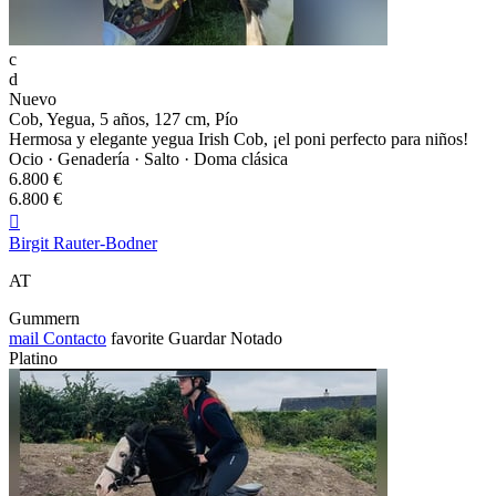
c
d
Nuevo
Cob, Yegua, 5 años, 127 cm, Pío
Hermosa y elegante yegua Irish Cob, ¡el poni perfecto para niños!
Ocio · Genadería · Salto · Doma clásica
6.800 €
6.800 €

Birgit Rauter-Bodner
AT
Gummern
mail
Contacto
favorite
Guardar
Notado
Platino