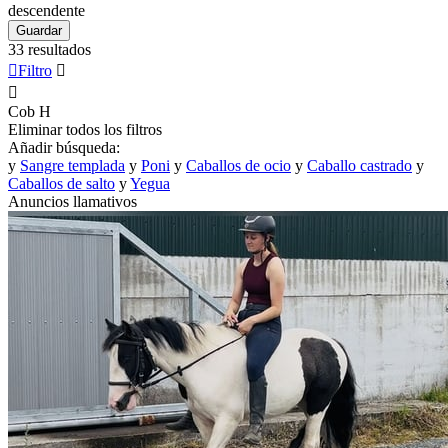
descendente
Guardar
33 resultados

Filtro


Cob
H
Eliminar todos los filtros
Añadir búsqueda:
y
Sangre templada
y
Poni
y
Caballos de ocio
y
Caballo castrado
y
Caballos de salto
y
Yegua
Anuncios llamativos