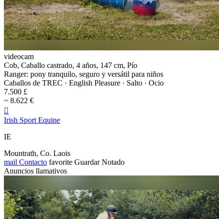
videocam
Cob, Caballo castrado, 4 años, 147 cm, Pío
Ranger: pony tranquilo, seguro y versátil para niños
Caballos de TREC · English Pleasure · Salto · Ocio
7.500 £
~ 8.622 €

Irish Sport Equine
IE
Mountrath, Co. Laois
mail
Contacto
favorite
Guardar
Notado
Anuncios llamativos