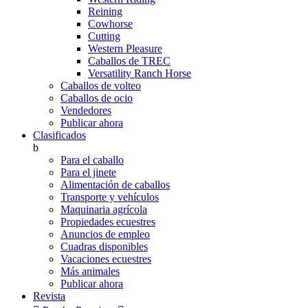
Reining
Cowhorse
Cutting
Western Pleasure
Caballos de TREC
Versatility Ranch Horse
Caballos de volteo
Caballos de ocio
Vendedores
Publicar ahora
Clasificados
b
Para el caballo
Para el jinete
Alimentación de caballos
Transporte y vehículos
Maquinaria agrícola
Propiedades ecuestres
Anuncios de empleo
Cuadras disponibles
Vacaciones ecuestres
Más animales
Publicar ahora
Revista