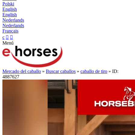
Polski
English
English
Nederlands
Nederlands
Français
c


Menú
Mercado del caballo
»
Buscar caballos
»
caballo de tiro
» ID:
4887627