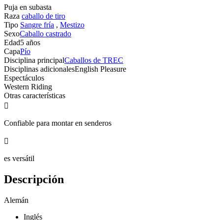
Puja en subasta
Raza
caballo de tiro
Tipo
Sangre fría
,
Mestizo
Sexo
Caballo castrado
Edad
5 años
Capa
Pío
Disciplina principal
Caballos de TREC
Disciplinas adicionales
English Pleasure
Espectáculos
Western Riding
Otras características

Confiable para montar en senderos

es versátil
Descripción
Alemán
Inglés