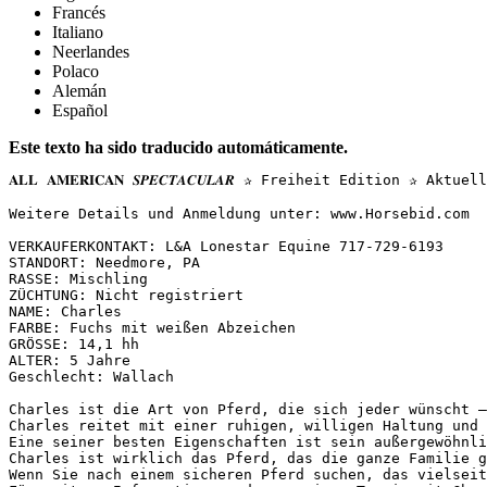
Francés
Italiano
Neerlandes
Polaco
Alemán
Español
Este texto ha sido traducido automáticamente.
𝐀𝐋𝐋 𝐀𝐌𝐄𝐑𝐈𝐂𝐀𝐍 𝑺𝑷𝑬𝑪𝑻𝑨𝑪𝑼𝑳𝑨𝑹 ✰ Freiheit Editio
Weitere Details und Anmeldung unter: www.Horsebid.com

VERKAUFERKONTAKT: L&A Lonestar Equine 717-729-6193

STANDORT: Needmore, PA

RASSE: Mischling

ZÜCHTUNG: Nicht registriert

NAME: Charles

FARBE: Fuchs mit weißen Abzeichen

GRÖSSE: 14,1 hh

ALTER: 5 Jahre

Geschlecht: Wallach

Charles ist die Art von Pferd, die sich jeder wünscht –
Charles reitet mit einer ruhigen, willigen Haltung und 
Eine seiner besten Eigenschaften ist sein außergewöhnli
Charles ist wirklich das Pferd, das die ganze Familie g
Wenn Sie nach einem sicheren Pferd suchen, das vielseit