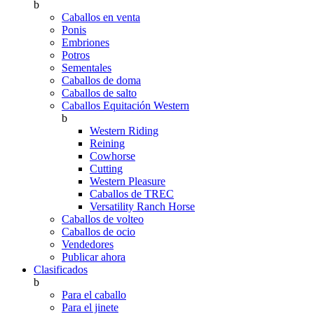
b
Caballos en venta
Ponis
Embriones
Potros
Sementales
Caballos de doma
Caballos de salto
Caballos Equitación Western
b
Western Riding
Reining
Cowhorse
Cutting
Western Pleasure
Caballos de TREC
Versatility Ranch Horse
Caballos de volteo
Caballos de ocio
Vendedores
Publicar ahora
Clasificados
b
Para el caballo
Para el jinete