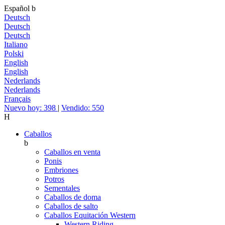
Español
b
Deutsch
Deutsch
Deutsch
Italiano
Polski
English
English
Nederlands
Nederlands
Français
Nuevo hoy: 398
|
Vendido: 550
H
Caballos
b
Caballos en venta
Ponis
Embriones
Potros
Sementales
Caballos de doma
Caballos de salto
Caballos Equitación Western
Western Riding