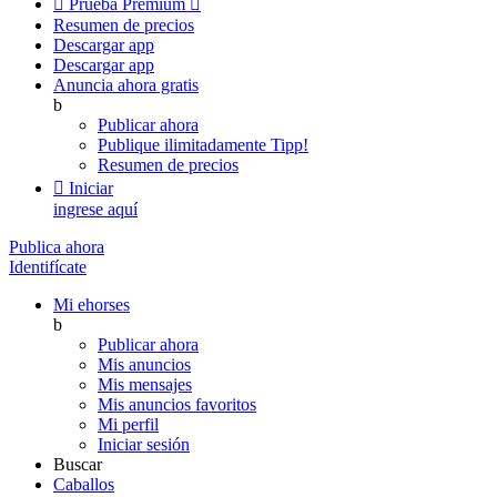

Prueba Premium

Resumen de precios
Descargar app
Descargar app
Anuncia ahora gratis
b
Publicar ahora
Publique ilimitadamente
Tipp!
Resumen de precios

Iniciar
ingrese aquí
Publica ahora
Identifícate
Mi ehorses
b
Publicar ahora
Mis anuncios
Mis mensajes
Mis anuncios favoritos
Mi perfil
Iniciar sesión
Buscar
Caballos