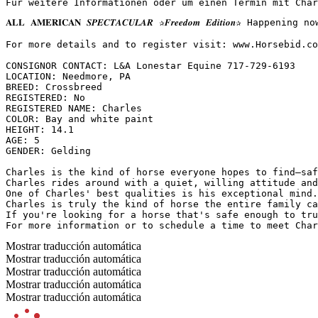
Für weitere Informationen oder um einen Termin mit Char
𝐀𝐋𝐋 𝐀𝐌𝐄𝐑𝐈𝐂𝐀𝐍 𝑺𝑷𝑬𝑪𝑻𝑨𝑪𝑼𝑳𝑨𝑹 ✰𝑭𝒓𝒆𝒆𝒅𝒐𝒎 𝑬𝒅𝒊𝒕
For more details and to register visit: www.Horsebid.com 
CONSIGNOR CONTACT: L&A Lonestar Equine 717-729-6193

LOCATION: Needmore, PA

BREED: Crossbreed

REGISTERED: No

REGISTERED NAME: Charles

COLOR: Bay and white paint

HEIGHT: 14.1

AGE: 5

GENDER: Gelding

Charles is the kind of horse everyone hopes to find—saf
Charles rides around with a quiet, willing attitude and
One of Charles' best qualities is his exceptional mind.
Charles is truly the kind of horse the entire family ca
If you're looking for a horse that's safe enough to tru
For more information or to schedule a time to meet Char
Mostrar traducción automática
Mostrar traducción automática
Mostrar traducción automática
Mostrar traducción automática
Mostrar traducción automática