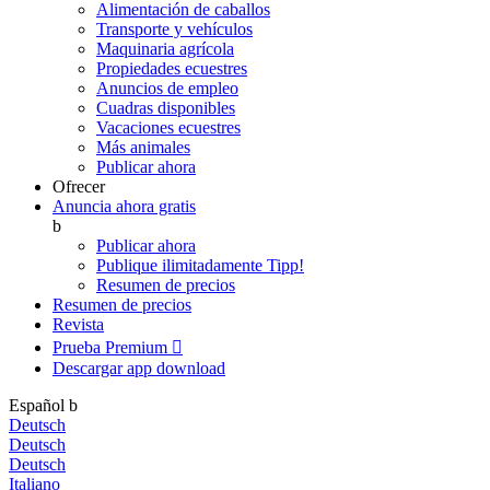
Alimentación de caballos
Transporte y vehículos
Maquinaria agrícola
Propiedades ecuestres
Anuncios de empleo
Cuadras disponibles
Vacaciones ecuestres
Más animales
Publicar ahora
Ofrecer
Anuncia ahora gratis
b
Publicar ahora
Publique ilimitadamente
Tipp!
Resumen de precios
Resumen de precios
Revista
Prueba Premium

Descargar app
download
Español
b
Deutsch
Deutsch
Deutsch
Italiano