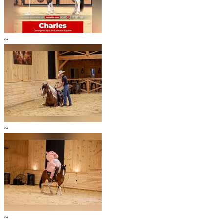
~
~
~