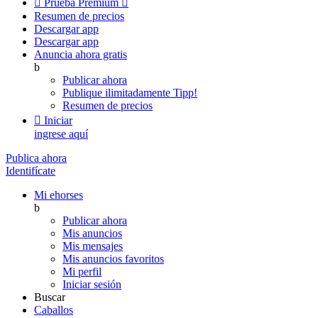

Prueba Premium

Resumen de precios
Descargar app
Descargar app
Anuncia ahora gratis
b
Publicar ahora
Publique ilimitadamente
Tipp!
Resumen de precios

Iniciar
ingrese aquí
Publica ahora
Identifícate
Mi ehorses
b
Publicar ahora
Mis anuncios
Mis mensajes
Mis anuncios favoritos
Mi perfil
Iniciar sesión
Buscar
Caballos