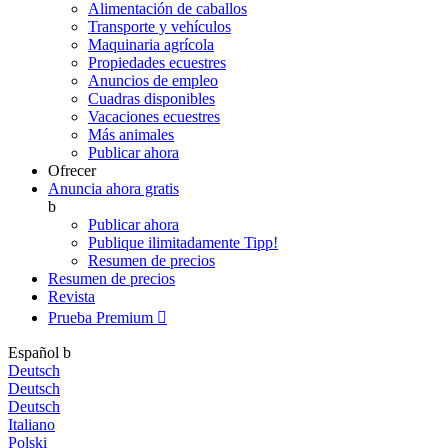
Alimentación de caballos
Transporte y vehículos
Maquinaria agrícola
Propiedades ecuestres
Anuncios de empleo
Cuadras disponibles
Vacaciones ecuestres
Más animales
Publicar ahora
Ofrecer
Anuncia ahora gratis
b
Publicar ahora
Publique ilimitadamente
Tipp!
Resumen de precios
Resumen de precios
Revista
Prueba Premium

Español
b
Deutsch
Deutsch
Deutsch
Italiano
Polski