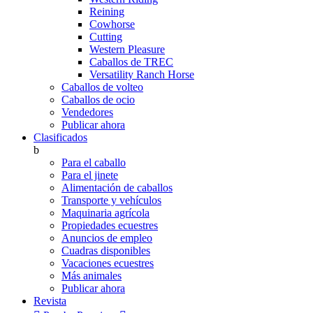
Reining
Cowhorse
Cutting
Western Pleasure
Caballos de TREC
Versatility Ranch Horse
Caballos de volteo
Caballos de ocio
Vendedores
Publicar ahora
Clasificados
b
Para el caballo
Para el jinete
Alimentación de caballos
Transporte y vehículos
Maquinaria agrícola
Propiedades ecuestres
Anuncios de empleo
Cuadras disponibles
Vacaciones ecuestres
Más animales
Publicar ahora
Revista