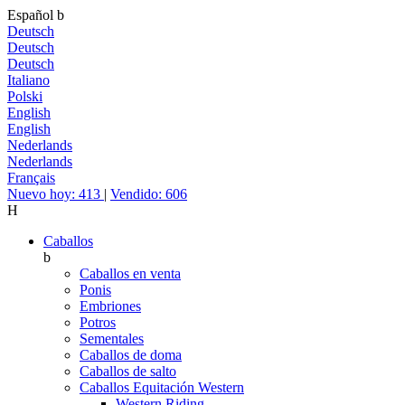
Español
b
Deutsch
Deutsch
Deutsch
Italiano
Polski
English
English
Nederlands
Nederlands
Français
Nuevo hoy: 413
|
Vendido: 606
H
Caballos
b
Caballos en venta
Ponis
Embriones
Potros
Sementales
Caballos de doma
Caballos de salto
Caballos Equitación Western
Western Riding