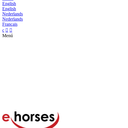
English
English
Nederlands
Nederlands
Français
c


Menú