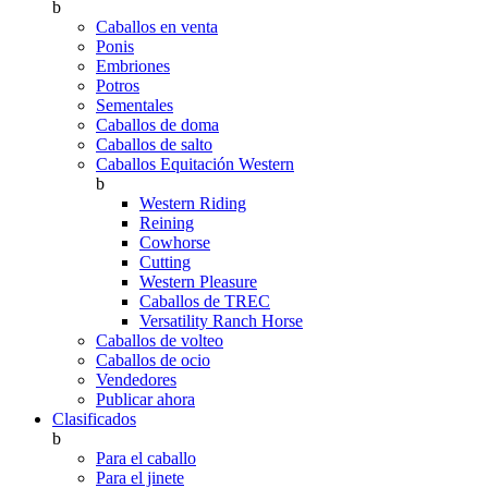
b
Caballos en venta
Ponis
Embriones
Potros
Sementales
Caballos de doma
Caballos de salto
Caballos Equitación Western
b
Western Riding
Reining
Cowhorse
Cutting
Western Pleasure
Caballos de TREC
Versatility Ranch Horse
Caballos de volteo
Caballos de ocio
Vendedores
Publicar ahora
Clasificados
b
Para el caballo
Para el jinete