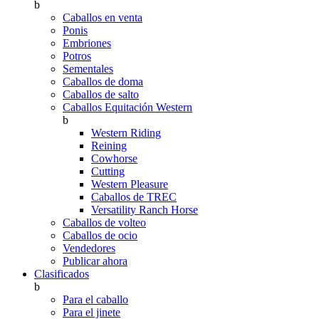
b
Caballos en venta
Ponis
Embriones
Potros
Sementales
Caballos de doma
Caballos de salto
Caballos Equitación Western
b
Western Riding
Reining
Cowhorse
Cutting
Western Pleasure
Caballos de TREC
Versatility Ranch Horse
Caballos de volteo
Caballos de ocio
Vendedores
Publicar ahora
Clasificados
b
Para el caballo
Para el jinete