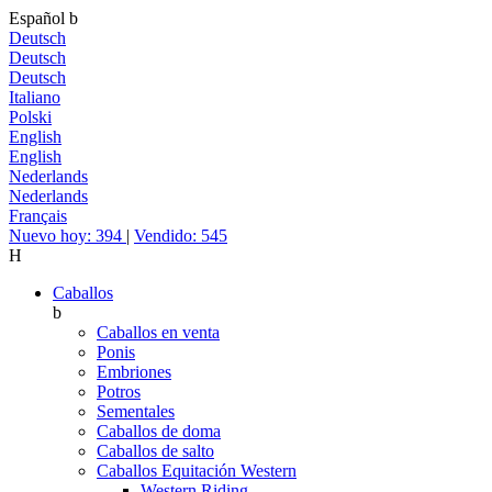
Español
b
Deutsch
Deutsch
Deutsch
Italiano
Polski
English
English
Nederlands
Nederlands
Français
Nuevo hoy: 394
|
Vendido: 545
H
Caballos
b
Caballos en venta
Ponis
Embriones
Potros
Sementales
Caballos de doma
Caballos de salto
Caballos Equitación Western
Western Riding