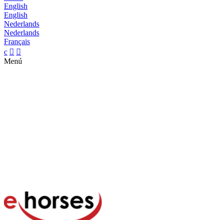
English
English
Nederlands
Nederlands
Français
c


Menú