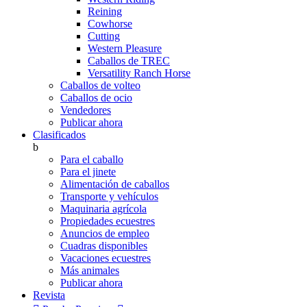
Reining
Cowhorse
Cutting
Western Pleasure
Caballos de TREC
Versatility Ranch Horse
Caballos de volteo
Caballos de ocio
Vendedores
Publicar ahora
Clasificados
b
Para el caballo
Para el jinete
Alimentación de caballos
Transporte y vehículos
Maquinaria agrícola
Propiedades ecuestres
Anuncios de empleo
Cuadras disponibles
Vacaciones ecuestres
Más animales
Publicar ahora
Revista