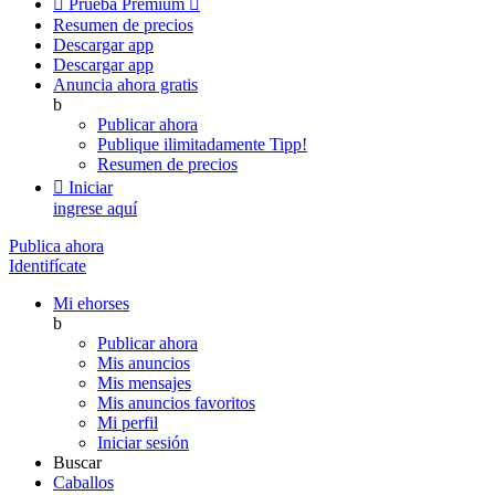

Prueba Premium

Resumen de precios
Descargar app
Descargar app
Anuncia ahora gratis
b
Publicar ahora
Publique ilimitadamente
Tipp!
Resumen de precios

Iniciar
ingrese aquí
Publica ahora
Identifícate
Mi ehorses
b
Publicar ahora
Mis anuncios
Mis mensajes
Mis anuncios favoritos
Mi perfil
Iniciar sesión
Buscar
Caballos