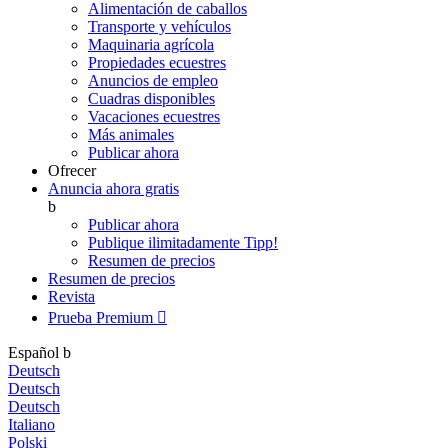
Alimentación de caballos
Transporte y vehículos
Maquinaria agrícola
Propiedades ecuestres
Anuncios de empleo
Cuadras disponibles
Vacaciones ecuestres
Más animales
Publicar ahora
Ofrecer
Anuncia ahora gratis
b
Publicar ahora
Publique ilimitadamente
Tipp!
Resumen de precios
Resumen de precios
Revista
Prueba Premium

Español
b
Deutsch
Deutsch
Deutsch
Italiano
Polski