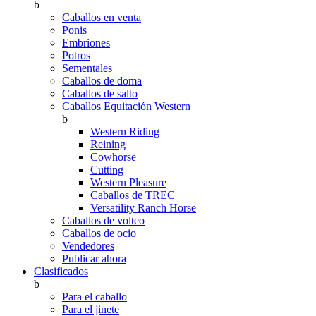
b
Caballos en venta
Ponis
Embriones
Potros
Sementales
Caballos de doma
Caballos de salto
Caballos Equitación Western
b
Western Riding
Reining
Cowhorse
Cutting
Western Pleasure
Caballos de TREC
Versatility Ranch Horse
Caballos de volteo
Caballos de ocio
Vendedores
Publicar ahora
Clasificados
b
Para el caballo
Para el jinete