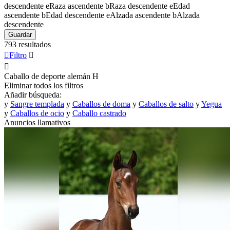
descendente
e
Raza ascendente
b
Raza descendente
e
Edad
ascendente
b
Edad descendente
e
Alzada ascendente
b
Alzada
descendente
Guardar
793 resultados

Filtro


Caballo de deporte alemán
H
Eliminar todos los filtros
Añadir búsqueda:
y
Sangre templada
y
Caballos de doma
y
Caballos de salto
y
Yegua
y
Caballos de ocio
y
Caballo castrado
Anuncios llamativos