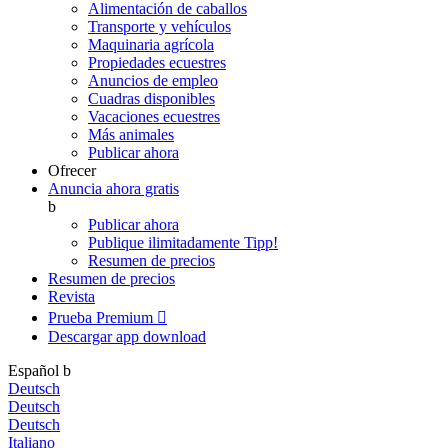
Alimentación de caballos
Transporte y vehículos
Maquinaria agrícola
Propiedades ecuestres
Anuncios de empleo
Cuadras disponibles
Vacaciones ecuestres
Más animales
Publicar ahora
Ofrecer
Anuncia ahora gratis
b
Publicar ahora
Publique ilimitadamente
Tipp!
Resumen de precios
Resumen de precios
Revista
Prueba Premium

Descargar app
download
Español
b
Deutsch
Deutsch
Deutsch
Italiano