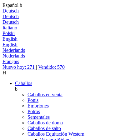
Español
b
Deutsch
Deutsch
Deutsch
Italiano
Polski
English
English
Nederlands
Nederlands
Français
Nuevo hoy: 271
|
Vendido: 570
H
Caballos
b
Caballos en venta
Ponis
Embriones
Potros
Sementales
Caballos de doma
Caballos de salto
Caballos Equitación Western
Western Riding