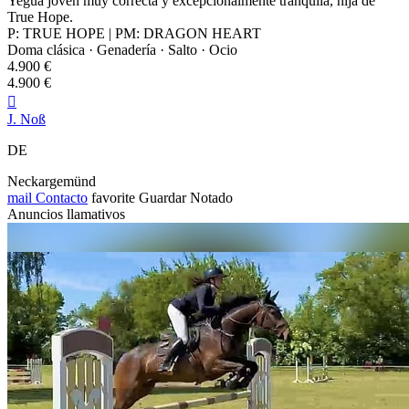
Yegua joven muy correcta y excepcionalmente tranquila, hija de
True Hope.
P: TRUE HOPE | PM: DRAGON HEART
Doma clásica · Genadería · Salto · Ocio
4.900 €
4.900 €

J. Noß
DE
Neckargemünd
mail
Contacto
favorite
Guardar
Notado
Anuncios llamativos