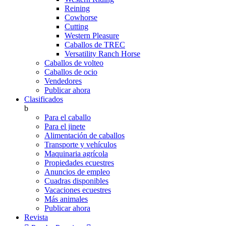
Reining
Cowhorse
Cutting
Western Pleasure
Caballos de TREC
Versatility Ranch Horse
Caballos de volteo
Caballos de ocio
Vendedores
Publicar ahora
Clasificados
b
Para el caballo
Para el jinete
Alimentación de caballos
Transporte y vehículos
Maquinaria agrícola
Propiedades ecuestres
Anuncios de empleo
Cuadras disponibles
Vacaciones ecuestres
Más animales
Publicar ahora
Revista