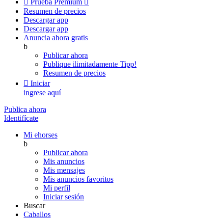

Prueba Premium

Resumen de precios
Descargar app
Descargar app
Anuncia ahora gratis
b
Publicar ahora
Publique ilimitadamente
Tipp!
Resumen de precios

Iniciar
ingrese aquí
Publica ahora
Identifícate
Mi ehorses
b
Publicar ahora
Mis anuncios
Mis mensajes
Mis anuncios favoritos
Mi perfil
Iniciar sesión
Buscar
Caballos