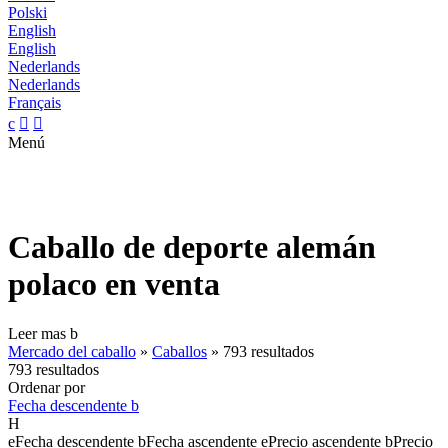
Polski
English
English
Nederlands
Nederlands
Français
c


Menú
Caballo de deporte alemán
polaco en venta
Leer mas
b
Mercado del caballo
»
Caballos
»
793 resultados
793 resultados
Ordenar por
Fecha descendente
b
H
e
Fecha descendente
b
Fecha ascendente
e
Precio ascendente
b
Precio