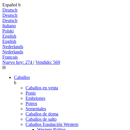
Español
b
Deutsch
Deutsch
Deutsch
Italiano
Polski
English
English
Nederlands
Nederlands
Français
Nuevo hoy: 274
|
Vendido: 569
H
Caballos
b
Caballos en venta
Ponis
Embriones
Potros
Sementales
Caballos de doma
Caballos de salto
Caballos Equitación Western
Western Riding