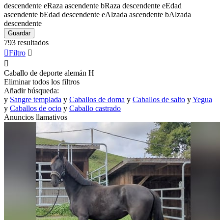
descendente
e
Raza ascendente
b
Raza descendente
e
Edad
ascendente
b
Edad descendente
e
Alzada ascendente
b
Alzada
descendente
Guardar
793 resultados

Filtro


Caballo de deporte alemán
H
Eliminar todos los filtros
Añadir búsqueda:
y
Sangre templada
y
Caballos de doma
y
Caballos de salto
y
Yegua
y
Caballos de ocio
y
Caballo castrado
Anuncios llamativos