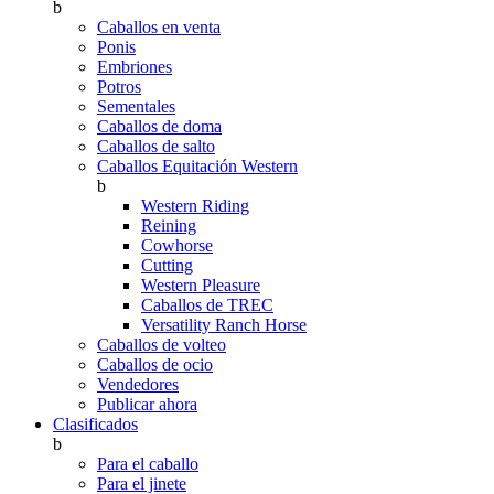
b
Caballos en venta
Ponis
Embriones
Potros
Sementales
Caballos de doma
Caballos de salto
Caballos Equitación Western
b
Western Riding
Reining
Cowhorse
Cutting
Western Pleasure
Caballos de TREC
Versatility Ranch Horse
Caballos de volteo
Caballos de ocio
Vendedores
Publicar ahora
Clasificados
b
Para el caballo
Para el jinete