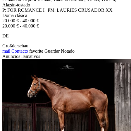
Alazán-tostado
P: FOR ROMANCE I | PM: LAURIES CRUSADOR XX
Doma clásica
20.000 € - 40.000 €
20.000 € - 40.000 €
DE
Großderschau
mail
Contacto
favorite
Guardar
Notado
Anuncios llamativos