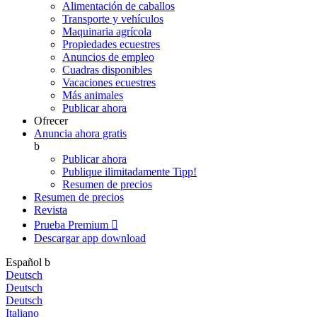
Alimentación de caballos
Transporte y vehículos
Maquinaria agrícola
Propiedades ecuestres
Anuncios de empleo
Cuadras disponibles
Vacaciones ecuestres
Más animales
Publicar ahora
Ofrecer
Anuncia ahora gratis
b
Publicar ahora
Publique ilimitadamente
Tipp!
Resumen de precios
Resumen de precios
Revista
Prueba Premium

Descargar app
download
Español
b
Deutsch
Deutsch
Deutsch
Italiano