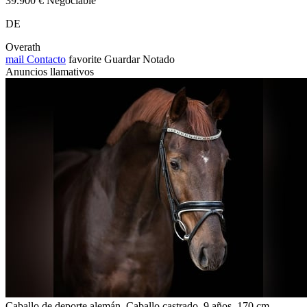
39.900 € Negociable
DE
Overath
mail
Contacto
favorite
Guardar
Notado
Anuncios llamativos
Caballo de deporte alemán, Caballo castrado, 9 años, 170 cm,