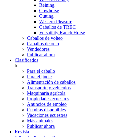
Reining
Cowhorse
Cutting
Western Pleasure
Caballos de TREC
Versatility Ranch Horse
Caballos de volteo
Caballos de ocio
Vendedores
Publicar ahora
Clasificados
b
Para el caballo
Para el jinete
Alimentación de caballos
Transporte y vehículos
Maquinaria agrícola
Propiedades ecuestres
Anuncios de empleo
Cuadras disponibles
Vacaciones ecuestres
Más animales
Publicar ahora
Revista