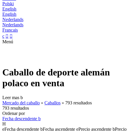
Polski
English
English
Nederlands
Nederlands
Français
c


Menú
Caballo de deporte alemán
polaco en venta
Leer mas
b
Mercado del caballo
»
Caballos
»
793 resultados
793 resultados
Ordenar por
Fecha descendente
b
H
e
Fecha descendente
b
Fecha ascendente
e
Precio ascendente
b
Precio