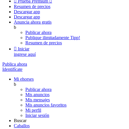

Prueba Premium

Resumen de precios
Descargar app
Descargar app
Anuncia ahora gratis
b
Publicar ahora
Publique ilimitadamente
Tipp!
Resumen de precios

Iniciar
ingrese aquí
Publica ahora
Identifícate
Mi ehorses
b
Publicar ahora
Mis anuncios
Mis mensajes
Mis anuncios favoritos
Mi perfil
Iniciar sesión
Buscar
Caballos