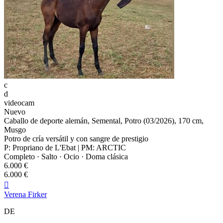
c
d
videocam
Nuevo
Caballo de deporte alemán, Semental, Potro (03/2026), 170 cm,
Musgo
Potro de cría versátil y con sangre de prestigio
P: Propriano de L'Ebat | PM: ARCTIC
Completo · Salto · Ocio · Doma clásica
6.000 €
6.000 €

Verena Firker
DE