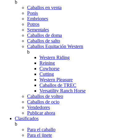
b
Caballos en venta
Ponis
Embriones
Potros
Sementales
Caballos de doma
Caballos de salto
Caballos Equitación Western
b
Western Riding
Reining
Cowhorse
Cutting
Western Pleasure
Caballos de TREC
Versatility Ranch Horse
Caballos de volteo
Caballos de ocio
Vendedores
Publicar ahora
Clasificados
b
Para el caballo
Para el jinete