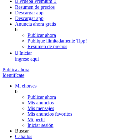

Prueba Premium

Resumen de precios
Descargar app
Descargar app
Anuncia ahora gratis
b
Publicar ahora
Publique ilimitadamente
Tipp!
Resumen de precios

Iniciar
ingrese aquí
Publica ahora
Identifícate
Mi ehorses
b
Publicar ahora
Mis anuncios
Mis mensajes
Mis anuncios favoritos
Mi perfil
Iniciar sesión
Buscar
Caballos