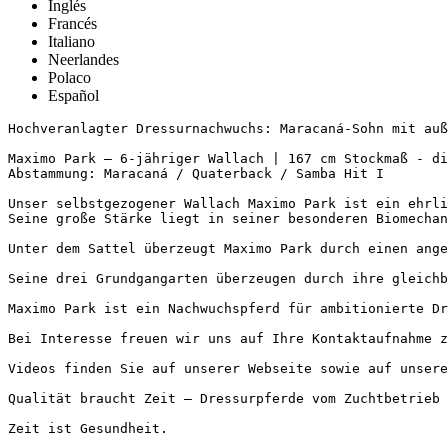
Inglés
Francés
Italiano
Neerlandes
Polaco
Español
Hochveranlagter Dressurnachwuchs: Maracaná-Sohn mit auße
Maximo Park – 6-jähriger Wallach | 167 cm Stockmaß - dir
Abstammung: Maracaná / Quaterback / Samba Hit I

Unser selbstgezogener Wallach Maximo Park ist ein ehrli
Seine große Stärke liegt in seiner besonderen Biomechan
Unter dem Sattel überzeugt Maximo Park durch einen ange
Seine drei Grundgangarten überzeugen durch ihre gleichb
Maximo Park ist ein Nachwuchspferd für ambitionierte Dr
Bei Interesse freuen wir uns auf Ihre Kontaktaufnahme zu
Videos finden Sie auf unserer Webseite sowie auf unserem
Qualität braucht Zeit – Dressurpferde vom Zuchtbetrieb Ei
Zeit ist Gesundheit.
