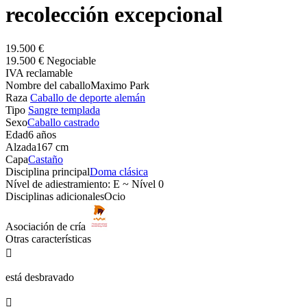
recolección excepcional
19.500 €
19.500 € Negociable
IVA reclamable
Nombre del caballo
Maximo Park
Raza
Caballo de deporte alemán
Tipo
Sangre templada
Sexo
Caballo castrado
Edad
6 años
Alzada
167 cm
Capa
Castaño
Disciplina principal
Doma clásica
Nível de adiestramiento: E ~ Nível 0
Disciplinas adicionales
Ocio
Asociación de cría
Otras características

está desbravado
