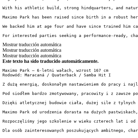
With his athletic build, strong hindquarters, and natur
Maximo Park has been raised since birth in a robust her
We backed him at age four and have since trained him ca
For interested parties seeking a performance-ready, cha
Mostrar traducción automática
Mostrar traducción automática
Mostrar traducción automática
Este texto ha sido traducido automáticamente.
Maximo Park – 6-letni wałach, wzrost 167 cm  

Rodowód: Maracaná / Quaterback / Samba Hit I  

Z dużą energią, doskonałym nastawieniem do pracy i najl
Pod siodłem bardzo zmotywowany, pracowity i z zawsze po
Dzięki atletycznej budowie ciała, dużej sile z tylnych 
Maximo Park od urodzenia dorasta na dużych pastwiskach, 
Rozpoczęliśmy jego szkolenie w wieku czterech lat i od 
Dla osób zainteresowanych poszukujących ambitnego, char