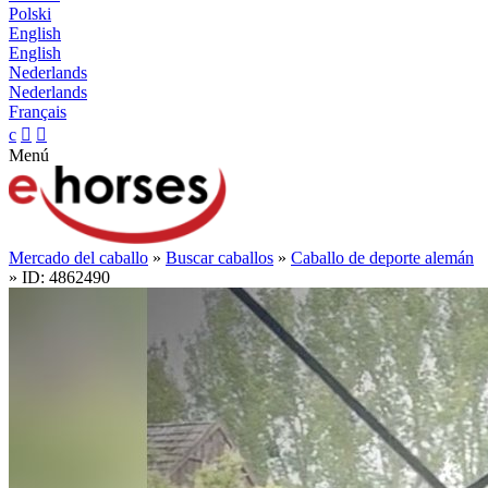
Polski
English
English
Nederlands
Nederlands
Français
c


Menú
Mercado del caballo
»
Buscar caballos
»
Caballo de deporte alemán
» ID: 4862490