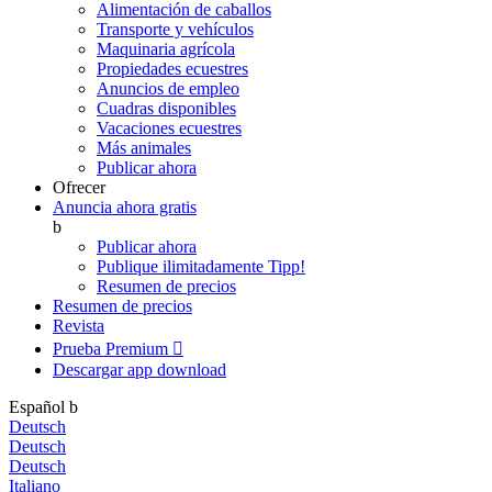
Alimentación de caballos
Transporte y vehículos
Maquinaria agrícola
Propiedades ecuestres
Anuncios de empleo
Cuadras disponibles
Vacaciones ecuestres
Más animales
Publicar ahora
Ofrecer
Anuncia ahora gratis
b
Publicar ahora
Publique ilimitadamente
Tipp!
Resumen de precios
Resumen de precios
Revista
Prueba Premium

Descargar app
download
Español
b
Deutsch
Deutsch
Deutsch
Italiano