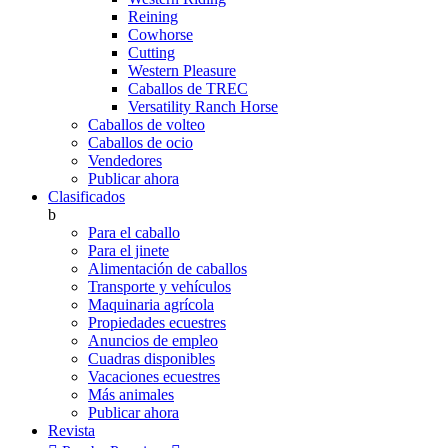
Reining
Cowhorse
Cutting
Western Pleasure
Caballos de TREC
Versatility Ranch Horse
Caballos de volteo
Caballos de ocio
Vendedores
Publicar ahora
Clasificados
b
Para el caballo
Para el jinete
Alimentación de caballos
Transporte y vehículos
Maquinaria agrícola
Propiedades ecuestres
Anuncios de empleo
Cuadras disponibles
Vacaciones ecuestres
Más animales
Publicar ahora
Revista