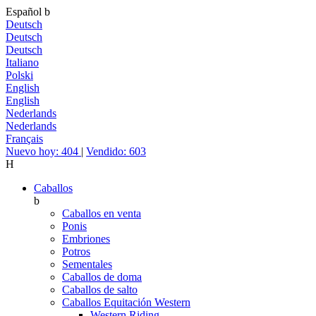
Español
b
Deutsch
Deutsch
Deutsch
Italiano
Polski
English
English
Nederlands
Nederlands
Français
Nuevo hoy: 404
|
Vendido: 603
H
Caballos
b
Caballos en venta
Ponis
Embriones
Potros
Sementales
Caballos de doma
Caballos de salto
Caballos Equitación Western
Western Riding