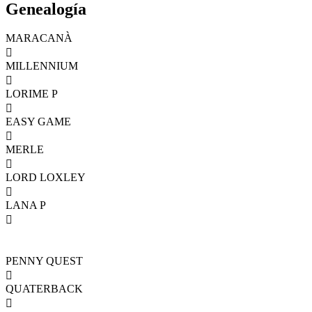
Genealogía
MARACANÀ

MILLENNIUM

LORIME P

EASY GAME

MERLE

LORD LOXLEY

LANA P

PENNY QUEST

QUATERBACK
