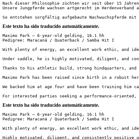
Nach dieser Philosophie züchten wir seit über 15 Jahren
Unsere Jungpferde wachsen artgerecht im Herdenverband a
So entstehen sorgfältig aufgebaute Nachwuchspferde mit
Este texto ha sido traducido automáticamente.
Maximo Park – 6-year-old gelding, 16.1 hh  

Pedigree: Maracaná / Quaterback / Samba Hit I

With plenty of energy, an excellent work ethic, and idea
Under saddle, he is highly motivated, diligent, and con
Thanks to his athletic build, strong hindquarters, and 
Maximo Park has been raised since birth in a robust herd
We backed him at age four and have been training him ca
For interested parties seeking a performance-oriented, 
Este texto ha sido traducido automáticamente.
Maximo Park – 6-year-old gelding, 16.1 hh  

Pedigree: Maracaná / Quaterback / Samba Hit I  

With plenty of energy, an excellent work ethic, and idea
Highly motivated, diligent, and consistently positive u