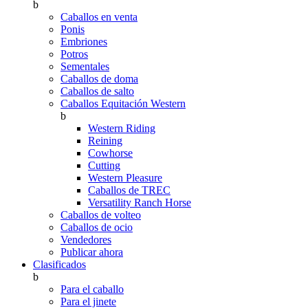
b
Caballos en venta
Ponis
Embriones
Potros
Sementales
Caballos de doma
Caballos de salto
Caballos Equitación Western
b
Western Riding
Reining
Cowhorse
Cutting
Western Pleasure
Caballos de TREC
Versatility Ranch Horse
Caballos de volteo
Caballos de ocio
Vendedores
Publicar ahora
Clasificados
b
Para el caballo
Para el jinete