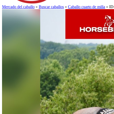
Mercado del caballo
»
Buscar caballos
»
Caballo cuarto de milla
» ID