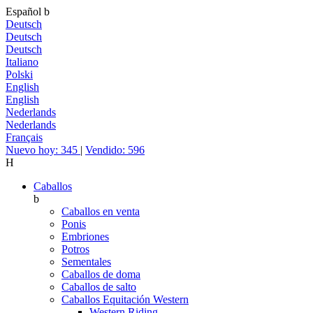
Español
b
Deutsch
Deutsch
Deutsch
Italiano
Polski
English
English
Nederlands
Nederlands
Français
Nuevo hoy: 345
|
Vendido: 596
H
Caballos
b
Caballos en venta
Ponis
Embriones
Potros
Sementales
Caballos de doma
Caballos de salto
Caballos Equitación Western
Western Riding