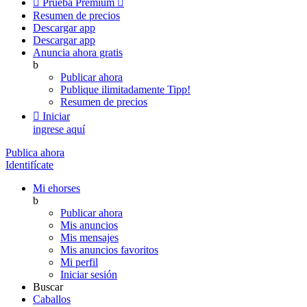

Prueba Premium

Resumen de precios
Descargar app
Descargar app
Anuncia ahora gratis
b
Publicar ahora
Publique ilimitadamente
Tipp!
Resumen de precios

Iniciar
ingrese aquí
Publica ahora
Identifícate
Mi ehorses
b
Publicar ahora
Mis anuncios
Mis mensajes
Mis anuncios favoritos
Mi perfil
Iniciar sesión
Buscar
Caballos