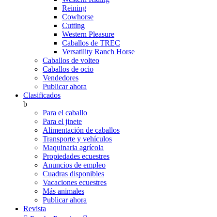
Reining
Cowhorse
Cutting
Western Pleasure
Caballos de TREC
Versatility Ranch Horse
Caballos de volteo
Caballos de ocio
Vendedores
Publicar ahora
Clasificados
b
Para el caballo
Para el jinete
Alimentación de caballos
Transporte y vehículos
Maquinaria agrícola
Propiedades ecuestres
Anuncios de empleo
Cuadras disponibles
Vacaciones ecuestres
Más animales
Publicar ahora
Revista