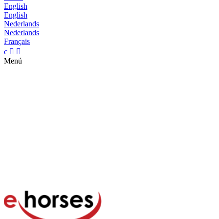
English
English
Nederlands
Nederlands
Français
c


Menú