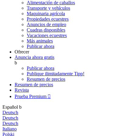
Alimentación de caballos
Transporte y vehículos
Maquinaria agrícola
Propiedades ecuestres
Anuncios de empleo
Cuadras disponibles
Vacaciones ecuestres
Más animales
Publicar ahora
Ofrecer
Anuncia ahora gratis
b
Publicar ahora
Publique ilimitadamente
Tipp!
Resumen de precios
Resumen de precios
Revista
Prueba Premium

Español
b
Deutsch
Deutsch
Deutsch
Italiano
Polski