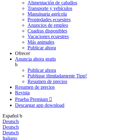
Alimentación de caballos
Transporte y vehículos
Maquinaria agrícola
Propiedades ecuestres
Anuncios de empleo
Cuadras disponibles
Vacaciones ecuestres
Más animales
Publicar ahora
Ofrecer
Anuncia ahora gratis
b
Publicar ahora
Publique ilimitadamente
Tipp!
Resumen de precios
Resumen de precios
Revista
Prueba Premium

Descargar app
download
Español
b
Deutsch
Deutsch
Deutsch
Italiano