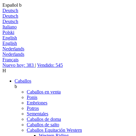
Español
b
Deutsch
Deutsch
Deutsch
Italiano
Polski
English
English
Nederlands
Nederlands
Français
Nuevo hoy: 383
|
Vendido: 545
H
Caballos
b
Caballos en venta
Ponis
Embriones
Potros
Sementales
Caballos de doma
Caballos de salto
Caballos Equitación Western
Western Riding