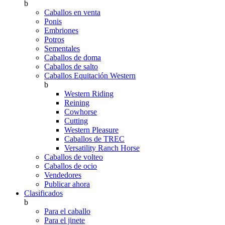
b
Caballos en venta
Ponis
Embriones
Potros
Sementales
Caballos de doma
Caballos de salto
Caballos Equitación Western
b
Western Riding
Reining
Cowhorse
Cutting
Western Pleasure
Caballos de TREC
Versatility Ranch Horse
Caballos de volteo
Caballos de ocio
Vendedores
Publicar ahora
Clasificados
b
Para el caballo
Para el jinete