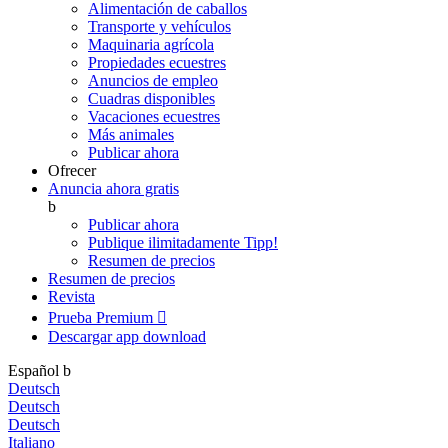
Alimentación de caballos
Transporte y vehículos
Maquinaria agrícola
Propiedades ecuestres
Anuncios de empleo
Cuadras disponibles
Vacaciones ecuestres
Más animales
Publicar ahora
Ofrecer
Anuncia ahora gratis
b
Publicar ahora
Publique ilimitadamente
Tipp!
Resumen de precios
Resumen de precios
Revista
Prueba Premium

Descargar app
download
Español
b
Deutsch
Deutsch
Deutsch
Italiano