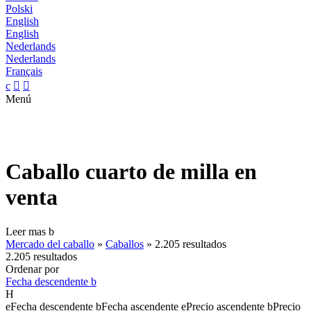
Polski
English
English
Nederlands
Nederlands
Français
c


Menú
Caballo cuarto de milla en
venta
Leer mas
b
Mercado del caballo
»
Caballos
»
2.205 resultados
2.205 resultados
Ordenar por
Fecha descendente
b
H
e
Fecha descendente
b
Fecha ascendente
e
Precio ascendente
b
Precio