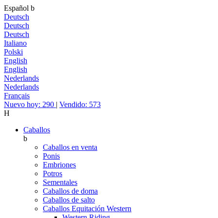
Español
b
Deutsch
Deutsch
Deutsch
Italiano
Polski
English
English
Nederlands
Nederlands
Français
Nuevo hoy: 290
|
Vendido: 573
H
Caballos
b
Caballos en venta
Ponis
Embriones
Potros
Sementales
Caballos de doma
Caballos de salto
Caballos Equitación Western
Western Riding