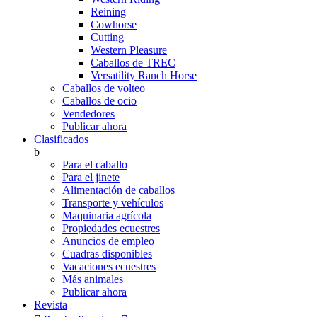
Reining
Cowhorse
Cutting
Western Pleasure
Caballos de TREC
Versatility Ranch Horse
Caballos de volteo
Caballos de ocio
Vendedores
Publicar ahora
Clasificados
b
Para el caballo
Para el jinete
Alimentación de caballos
Transporte y vehículos
Maquinaria agrícola
Propiedades ecuestres
Anuncios de empleo
Cuadras disponibles
Vacaciones ecuestres
Más animales
Publicar ahora
Revista