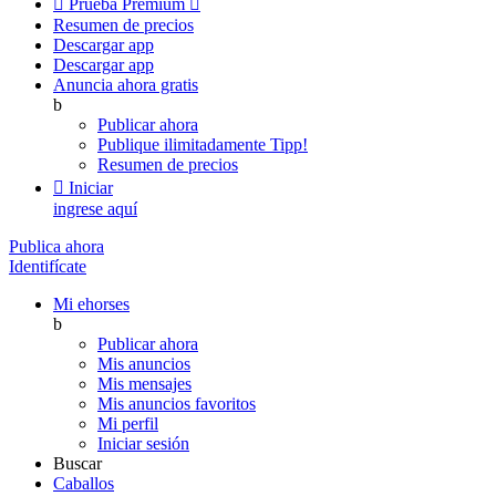

Prueba Premium

Resumen de precios
Descargar app
Descargar app
Anuncia ahora gratis
b
Publicar ahora
Publique ilimitadamente
Tipp!
Resumen de precios

Iniciar
ingrese aquí
Publica ahora
Identifícate
Mi ehorses
b
Publicar ahora
Mis anuncios
Mis mensajes
Mis anuncios favoritos
Mi perfil
Iniciar sesión
Buscar
Caballos