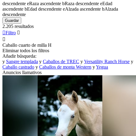
descendente
e
Raza ascendente
b
Raza descendente
e
Edad
ascendente
b
Edad descendente
e
Alzada ascendente
b
Alzada
descendente
Guardar
2.205 resultados

Filtro


Caballo cuarto de milla
H
Eliminar todos los filtros
Añadir búsqueda:
y
Sangre templada
y
Caballos de TREC
y
Versatility Ranch Horse
y
Caballo castrado
y
Caballos de monta Western
y
Yegua
Anuncios llamativos