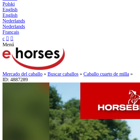
Polski
English
English
Nederlands
Nederlands
Français
c


Menú
Mercado del caballo
»
Buscar caballos
»
Caballo cuarto de milla
»
ID: 4887289