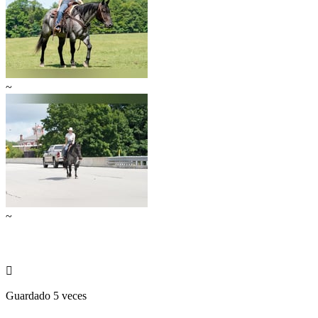
~
~

Guardado 5 veces