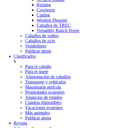
Reining
Cowhorse
Cutting
Western Pleasure
Caballos de TREC
Versatility Ranch Horse
Caballos de volteo
Caballos de ocio
Vendedores
Publicar ahora
Clasificados
b
Para el caballo
Para el jinete
Alimentación de caballos
Transporte y vehículos
Maquinaria agrícola
Propiedades ecuestres
Anuncios de empleo
Cuadras disponibles
Vacaciones ecuestres
Más animales
Publicar ahora
Revista