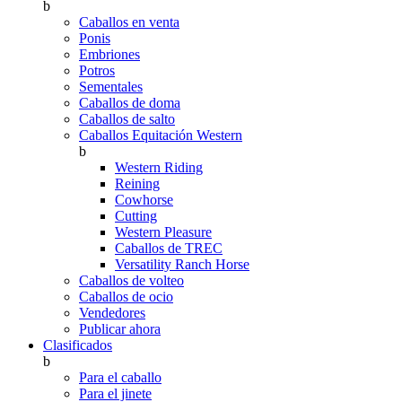
b
Caballos en venta
Ponis
Embriones
Potros
Sementales
Caballos de doma
Caballos de salto
Caballos Equitación Western
b
Western Riding
Reining
Cowhorse
Cutting
Western Pleasure
Caballos de TREC
Versatility Ranch Horse
Caballos de volteo
Caballos de ocio
Vendedores
Publicar ahora
Clasificados
b
Para el caballo
Para el jinete