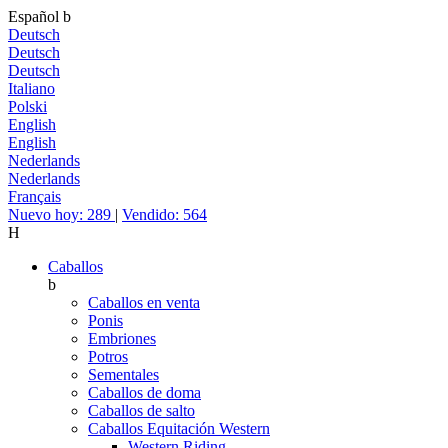
Español
b
Deutsch
Deutsch
Deutsch
Italiano
Polski
English
English
Nederlands
Nederlands
Français
Nuevo hoy: 289
|
Vendido: 564
H
Caballos
b
Caballos en venta
Ponis
Embriones
Potros
Sementales
Caballos de doma
Caballos de salto
Caballos Equitación Western
Western Riding