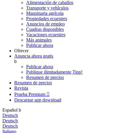
Alimentación de caballos
Transporte y vehículos
Maquinaria agrícola
Propiedades ecuestres
Anuncios de empleo
Cuadras disponibles
Vacaciones ecuestres
Más animales
Publicar ahora
Ofrecer
Anuncia ahora gratis
b
Publicar ahora
Publique ilimitadamente
Tipp!
Resumen de precios
Resumen de precios
Revista
Prueba Premium

Descargar app
download
Español
b
Deutsch
Deutsch
Deutsch
Italiano