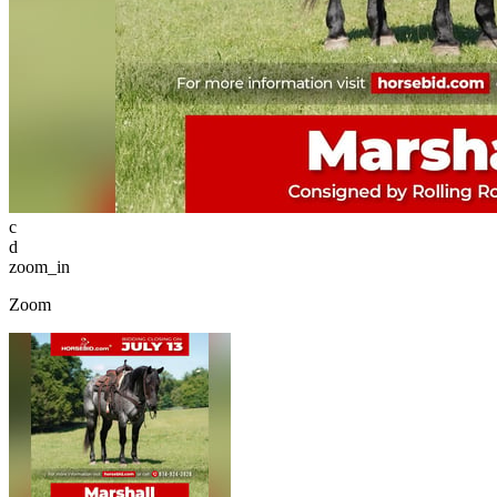
c
d
zoom_in
Zoom