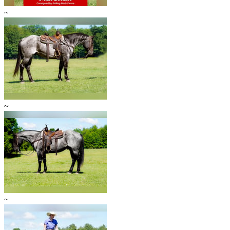
~
~
~