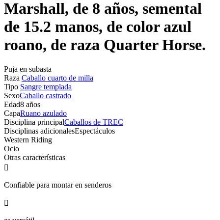
Marshall, de 8 años, semental
de 15.2 manos, de color azul
roano, de raza Quarter Horse.
Puja en subasta
Raza
Caballo cuarto de milla
Tipo
Sangre templada
Sexo
Caballo castrado
Edad
8 años
Capa
Ruano azulado
Disciplina principal
Caballos de TREC
Disciplinas adicionales
Espectáculos
Western Riding
Ocio
Otras características

Confiable para montar en senderos
