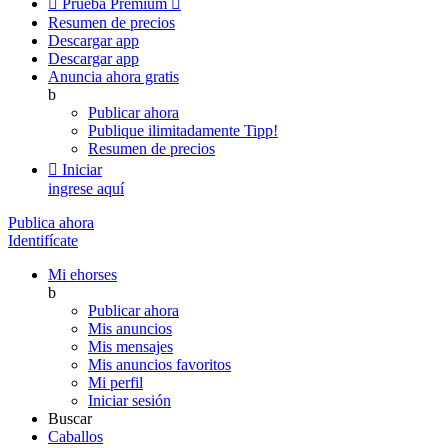

Prueba Premium

Resumen de precios
Descargar app
Descargar app
Anuncia ahora gratis
b
Publicar ahora
Publique ilimitadamente
Tipp!
Resumen de precios

Iniciar
ingrese aquí
Publica ahora
Identifícate
Mi ehorses
b
Publicar ahora
Mis anuncios
Mis mensajes
Mis anuncios favoritos
Mi perfil
Iniciar sesión
Buscar
Caballos