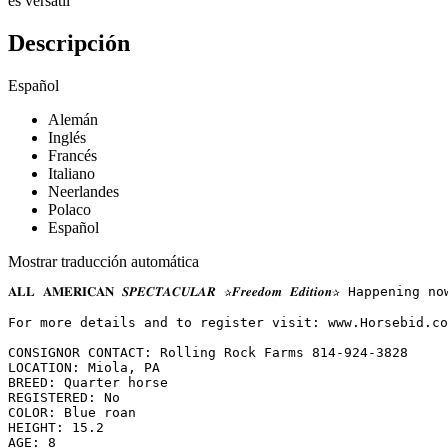
es versátil
Descripción
Español
Alemán
Inglés
Francés
Italiano
Neerlandes
Polaco
Español
Mostrar traducción automática
𝐀𝐋𝐋 𝐀𝐌𝐄𝐑𝐈𝐂𝐀𝐍 𝑺𝑷𝑬𝑪𝑻𝑨𝑪𝑼𝑳𝑨𝑹 ✰𝑭𝒓𝒆𝒆𝒅𝒐𝒎 𝑬𝒅𝒊𝒕
For more details and to register visit: www.Horsebid.com 
CONSIGNOR CONTACT: Rolling Rock Farms 814-924-3828

LOCATION: Miola, PA

BREED: Quarter horse

REGISTERED: No

COLOR: Blue roan

HEIGHT: 15.2

AGE: 8
