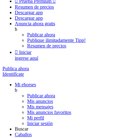

Prueba Premium

Resumen de precios
Descargar app
Descargar app
Anuncia ahora gratis
b
Publicar ahora
Publique ilimitadamente
Tipp!
Resumen de precios

Iniciar
ingrese aquí
Publica ahora
Identifícate
Mi ehorses
b
Publicar ahora
Mis anuncios
Mis mensajes
Mis anuncios favoritos
Mi perfil
Iniciar sesión
Buscar
Caballos