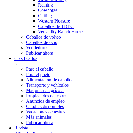
Reining
Cowhorse
Cutting
Western Pleasure
Caballos de TREC
Versatility Ranch Horse
Caballos de volteo
Caballos de ocio
Vendedores
Publicar ahora
Clasificados
b
Para el caballo
Para el jinete
Alimentación de caballos
Transporte y vehículos
Maquinaria agrícola
Propiedades ecuestres
Anuncios de empleo
Cuadras disponibles
Vacaciones ecuestres
Más animales
Publicar ahora
Revista