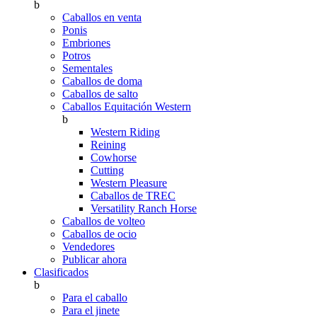
b
Caballos en venta
Ponis
Embriones
Potros
Sementales
Caballos de doma
Caballos de salto
Caballos Equitación Western
b
Western Riding
Reining
Cowhorse
Cutting
Western Pleasure
Caballos de TREC
Versatility Ranch Horse
Caballos de volteo
Caballos de ocio
Vendedores
Publicar ahora
Clasificados
b
Para el caballo
Para el jinete