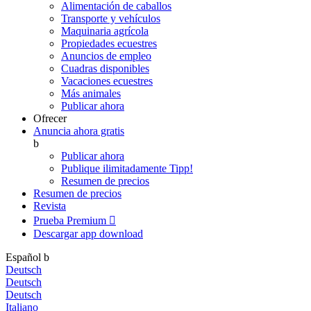
Alimentación de caballos
Transporte y vehículos
Maquinaria agrícola
Propiedades ecuestres
Anuncios de empleo
Cuadras disponibles
Vacaciones ecuestres
Más animales
Publicar ahora
Ofrecer
Anuncia ahora gratis
b
Publicar ahora
Publique ilimitadamente
Tipp!
Resumen de precios
Resumen de precios
Revista
Prueba Premium

Descargar app
download
Español
b
Deutsch
Deutsch
Deutsch
Italiano