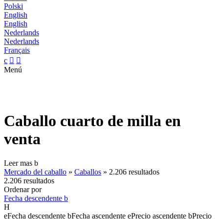
Polski
English
English
Nederlands
Nederlands
Français
c


Menú
Caballo cuarto de milla en
venta
Leer mas
b
Mercado del caballo
»
Caballos
»
2.206 resultados
2.206 resultados
Ordenar por
Fecha descendente
b
H
e
Fecha descendente
b
Fecha ascendente
e
Precio ascendente
b
Precio