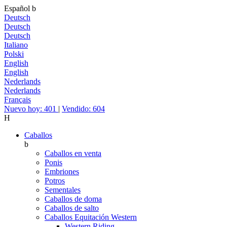
Español
b
Deutsch
Deutsch
Deutsch
Italiano
Polski
English
English
Nederlands
Nederlands
Français
Nuevo hoy: 401
|
Vendido: 604
H
Caballos
b
Caballos en venta
Ponis
Embriones
Potros
Sementales
Caballos de doma
Caballos de salto
Caballos Equitación Western
Western Riding