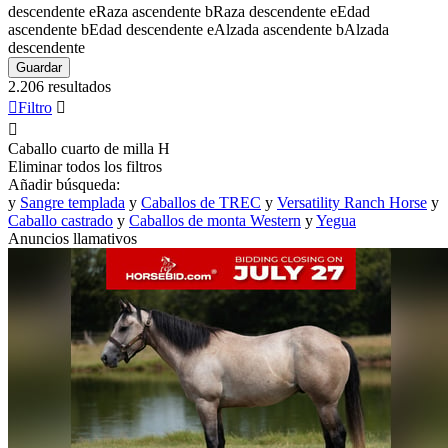
descendente
e
Raza ascendente
b
Raza descendente
e
Edad
ascendente
b
Edad descendente
e
Alzada ascendente
b
Alzada
descendente
Guardar
2.206 resultados

Filtro


Caballo cuarto de milla
H
Eliminar todos los filtros
Añadir búsqueda:
y
Sangre templada
y
Caballos de TREC
y
Versatility Ranch Horse
y
Caballo castrado
y
Caballos de monta Western
y
Yegua
Anuncios llamativos