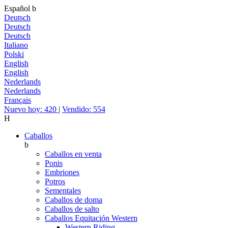
Español
b
Deutsch
Deutsch
Deutsch
Italiano
Polski
English
English
Nederlands
Nederlands
Français
Nuevo hoy: 420
|
Vendido: 554
H
Caballos
b
Caballos en venta
Ponis
Embriones
Potros
Sementales
Caballos de doma
Caballos de salto
Caballos Equitación Western
Western Riding