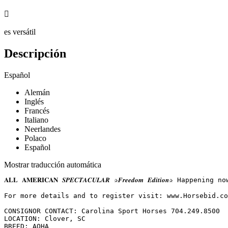

es versátil
Descripción
Español
Alemán
Inglés
Francés
Italiano
Neerlandes
Polaco
Español
Mostrar traducción automática
𝐀𝐋𝐋 𝐀𝐌𝐄𝐑𝐈𝐂𝐀𝐍 𝑺𝑷𝑬𝑪𝑻𝑨𝑪𝑼𝑳𝑨𝑹 ✰𝑭𝒓𝒆𝒆𝒅𝒐𝒎 𝑬𝒅𝒊𝒕
For more details and to register visit: www.Horsebid.com 
CONSIGNOR CONTACT: Carolina Sport Horses 704.249.8500

LOCATION: Clover, SC

BREED: AQHA
