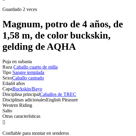
Guardado 2 veces
Magnum, potro de 4 años, de
1,58 m, de color buckskin,
gelding de AQHA
Puja en subasta
Raza
Caballo cuarto de milla
Tipo
Sangre templada
Sexo
Caballo castrado
Edad
4 años
Capa
Buckskin/Bayo
Disciplina principal
Caballos de TREC
Disciplinas adicionales
English Pleasure
Western Riding
Salto
Otras características

Confiable para montar en senderos