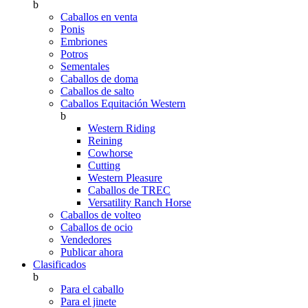
b
Caballos en venta
Ponis
Embriones
Potros
Sementales
Caballos de doma
Caballos de salto
Caballos Equitación Western
b
Western Riding
Reining
Cowhorse
Cutting
Western Pleasure
Caballos de TREC
Versatility Ranch Horse
Caballos de volteo
Caballos de ocio
Vendedores
Publicar ahora
Clasificados
b
Para el caballo
Para el jinete