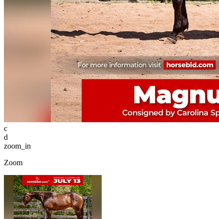
c
d
zoom_in
Zoom