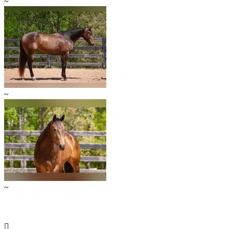
~
~
~
