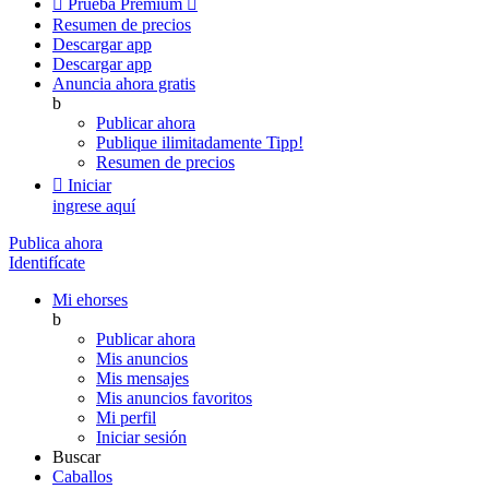

Prueba Premium

Resumen de precios
Descargar app
Descargar app
Anuncia ahora gratis
b
Publicar ahora
Publique ilimitadamente
Tipp!
Resumen de precios

Iniciar
ingrese aquí
Publica ahora
Identifícate
Mi ehorses
b
Publicar ahora
Mis anuncios
Mis mensajes
Mis anuncios favoritos
Mi perfil
Iniciar sesión
Buscar
Caballos