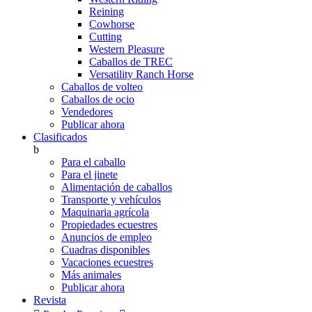
Reining
Cowhorse
Cutting
Western Pleasure
Caballos de TREC
Versatility Ranch Horse
Caballos de volteo
Caballos de ocio
Vendedores
Publicar ahora
Clasificados
b
Para el caballo
Para el jinete
Alimentación de caballos
Transporte y vehículos
Maquinaria agrícola
Propiedades ecuestres
Anuncios de empleo
Cuadras disponibles
Vacaciones ecuestres
Más animales
Publicar ahora
Revista