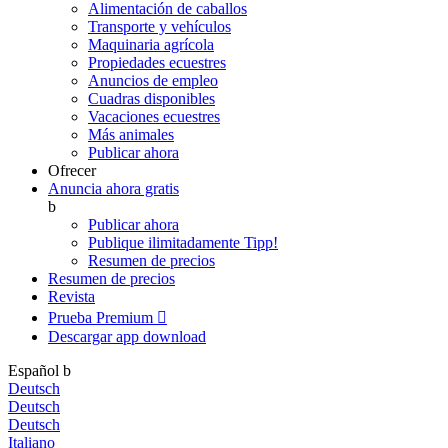
Alimentación de caballos
Transporte y vehículos
Maquinaria agrícola
Propiedades ecuestres
Anuncios de empleo
Cuadras disponibles
Vacaciones ecuestres
Más animales
Publicar ahora
Ofrecer
Anuncia ahora gratis
b
Publicar ahora
Publique ilimitadamente
Tipp!
Resumen de precios
Resumen de precios
Revista
Prueba Premium

Descargar app
download
Español
b
Deutsch
Deutsch
Deutsch
Italiano