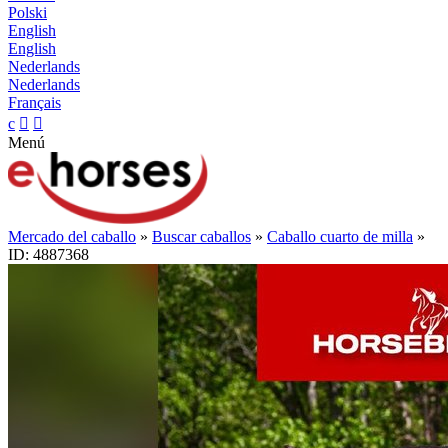
Polski
English
English
Nederlands
Nederlands
Français
c


Menú
Mercado del caballo
»
Buscar caballos
»
Caballo cuarto de milla
»
ID: 4887368